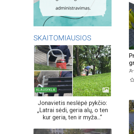
SKAITOMIAUSIOS
P
gr
KLAUSYKLA
Jonavietis neslėpė pykčio:
„Latrai sėdi, geria alų, o ten
kur geria, ten ir myža...“