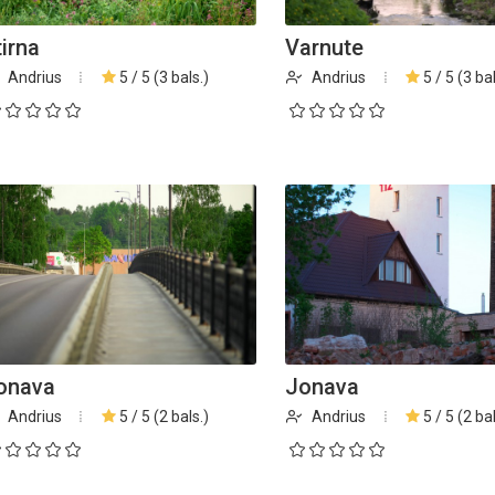
tirna
Varnute
Andrius
5 / 5 (3 bals.)
Andrius
5 / 5 (3 bal
onava
Jonava
Andrius
5 / 5 (2 bals.)
Andrius
5 / 5 (2 bal
Biblioteka kviečia į reng
rugpjūčio mėnesį