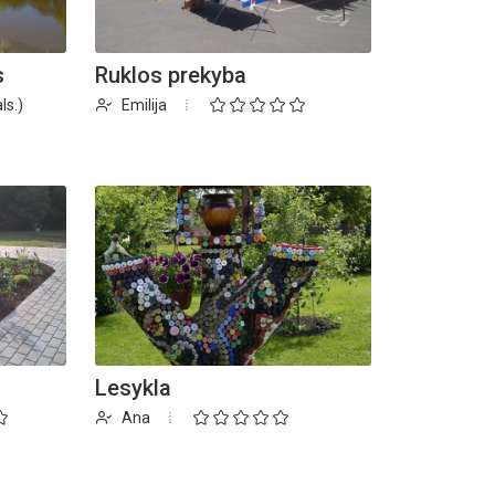
s
Ruklos prekyba
ls.)
Emilija
Lesykla
Ana