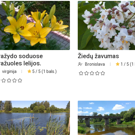
ražydo soduose
Žiedų žavumas
ažuoles lelijos.
Bronislava
1 / 5 (1 
virginija
5 / 5 (1 bals.)