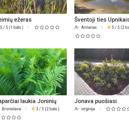
eimių ežeras
Šventoji ties Upnikai
5 / 5 (1 bals.)
Antanas
5 / 5 (2 ba
aparčiai laukia Joninių
Jonava puošiasi
Bronislava
3 / 5 (2 bals.)
virginija