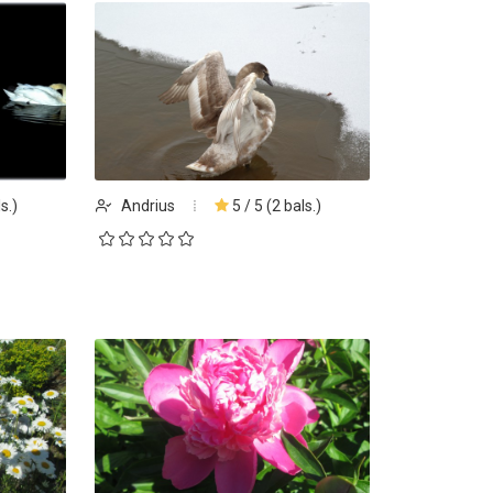
Registracija į eitynes
Ekskurs
Kosakovsk
įkūrim
s.)
Andrius
5 / 5 (2 bals.)