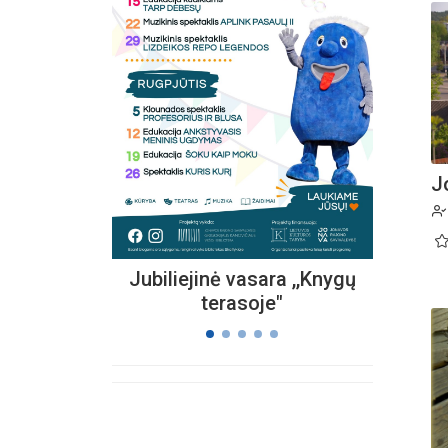
Kvieč
„
Vi
s
J
Jubiliejinė vasara ,,Knygų
terasoje"