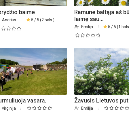
krydžio baime
Ramune baltąja aš bū
laimę sau...
Andrius
5 / 5 (2 bals.)
Emilija
5 / 5 (1 bals
urmuliuoja vasara.
Žavusis Lietuvos put
virginija
Emilija