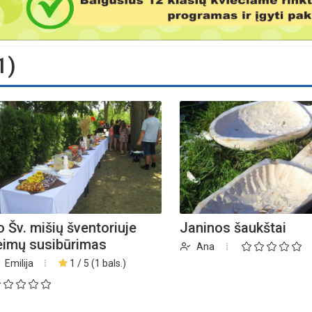
1)
o Šv. mišių šventoriuje
Janinos šaukštai
eimų susibūrimas
Ana
Emilija
1 / 5 (1 bals.)