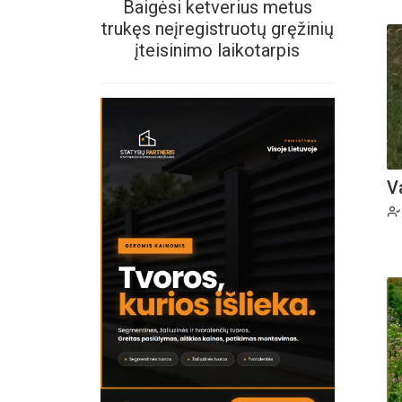
Baigėsi ketverius metus
trukęs neįregistruotų gręžinių
įteisinimo laikotarpis
V