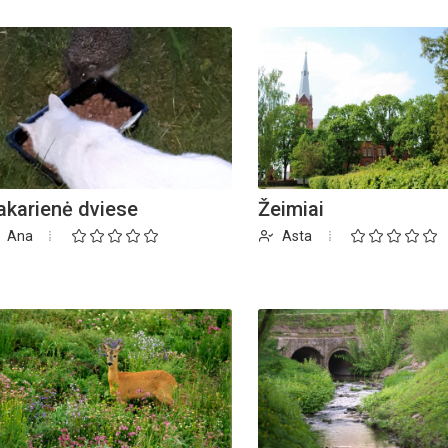
akarienė dviese
Žeimiai
Ana
Asta