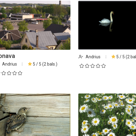
iame aplankyti parodą
Nusišypsok mums,
ešpatie“. Legendinio
pektaklio kelionė“
onava
Andrius
5 / 5 (2 bal
Andrius
5 / 5 (2 bals.)