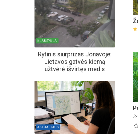
Ž
KLAUSYKLA
Rytinis siurprizas Jonavoje:
Lietavos gatvės kiemą
užtvėrė išvirtęs medis
P
AKTUALIJOS