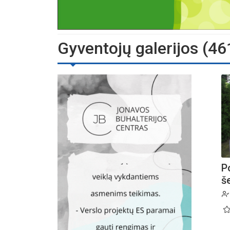
Gyventojų galerijos (46
P
š