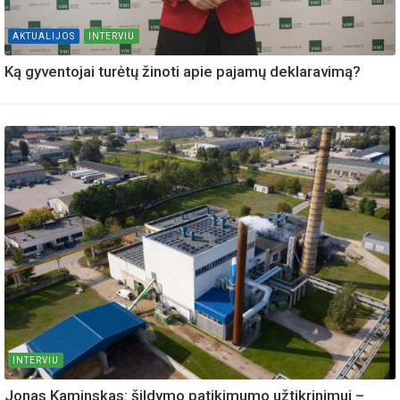
AKTUALIJOS
INTERVIU
Ką gyventojai turėtų žinoti apie pajamų deklaravimą?
INTERVIU
Jonas Kaminskas: šildymo patikimumo užtikrinimui –