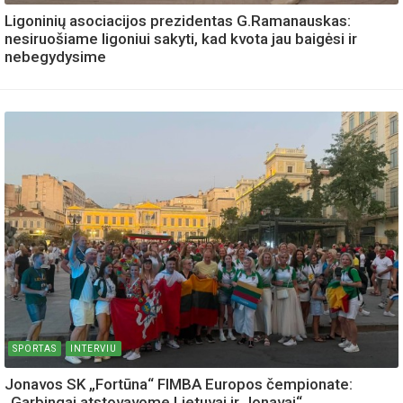
Ligoninių asociacijos prezidentas G.Ramanauskas:
nesiruošiame ligoniui sakyti, kad kvota jau baigėsi ir
nebegydysime
SPORTAS
INTERVIU
Jonavos SK „Fortūna“ FIMBA Europos čempionate:
„Garbingai atstovavome Lietuvai ir Jonavai“