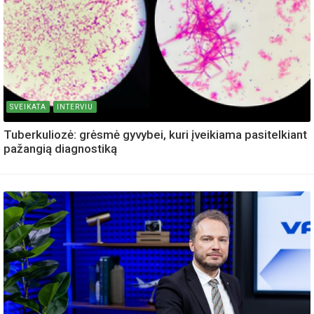
SVEIKATA
INTERVIU
Tuberkuliozė: grėsmė gyvybei, kuri įveikiama pasitelkiant
pažangią diagnostiką