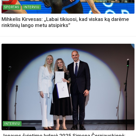
SPORTAS
INTERVIU
Mihkelis Kirvesas: „Labai tikiuosi, kad viskas ką darėme
rinktinių lango metu atsipirks”
INTERVIU
Jonavos švietimo lyderė 2025 Simona Černiauskienė: