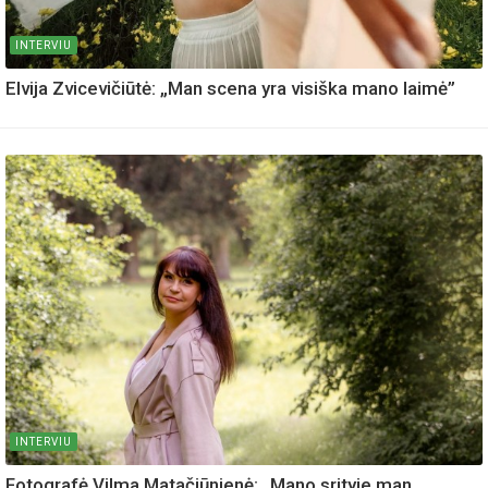
INTERVIU
Elvija Zvicevičiūtė: „Man scena yra visiška mano laimė”
INTERVIU
Fotografė Vilma Matačiūnienė: „Mano srityje man