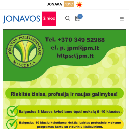
JONAVA
13°C
+