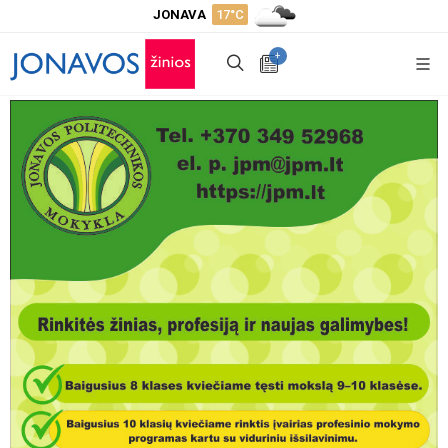
JONAVA
17°C
+