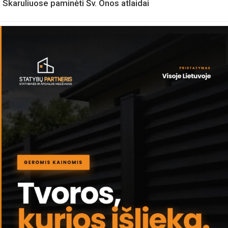
Skaruliuose paminėti Šv. Onos atlaidai