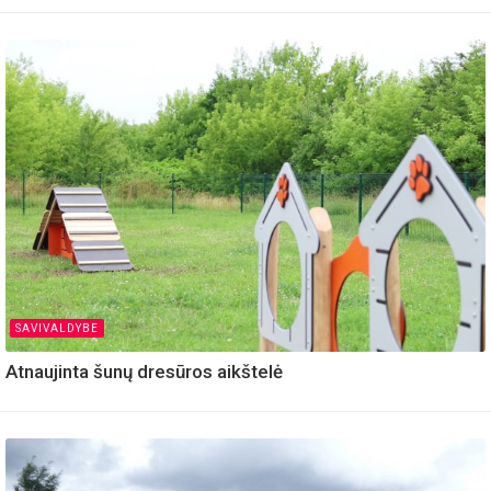
SAVIVALDYBE
Atnaujinta šunų dresūros aikštelė