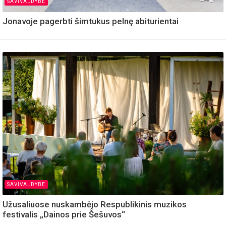
SAVIVALDYBE
Jonavoje pagerbti šimtukus pelnę abiturientai
SAVIVALDYBE
Užusaliuose nuskambėjo Respublikinis muzikos
festivalis „Dainos prie Šešuvos“