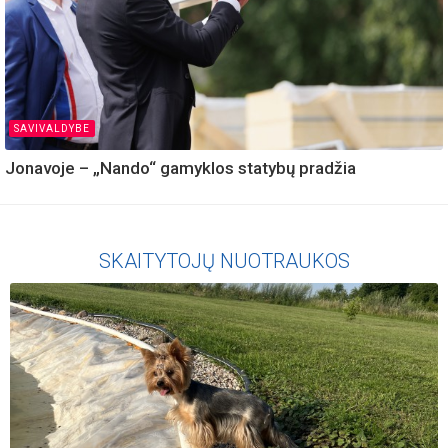
SAVIVALDYBE
Jonavoje – „Nando“ gamyklos statybų pradžia
SKAITYTOJŲ NUOTRAUKOS