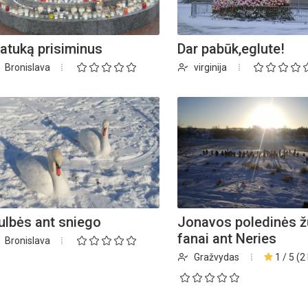
atuką prisiminus
Dar pabūk,eglute!
Bronislava
virginija
ulbės ant sniego
Jonavos poledinės ž
fanai ant Neries
Bronislava
Gražvydas
1 / 5 (2 