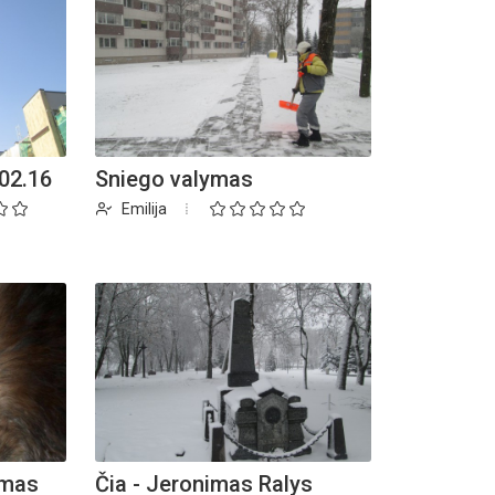
 02.16
Sniego valymas
Emilija
umas
Čia - Jeronimas Ralys