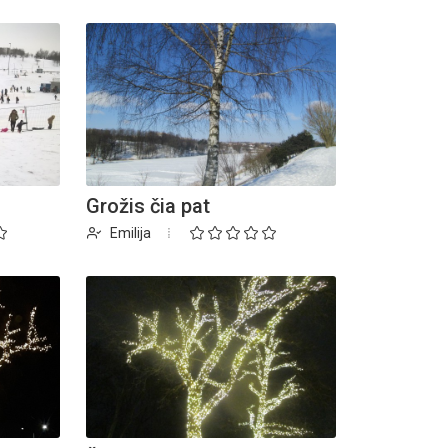
Grožis čia pat
Emilija
inius