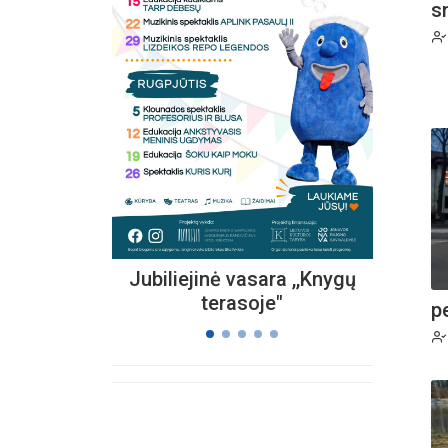
s
Kvieč
„
Vi
s
Jubiliejinė vasara ,,Knygų
terasoje"
p