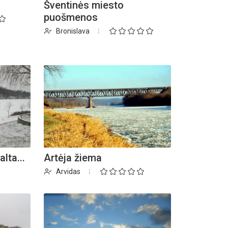
Šventinės miesto
puošmenos
Bronislava
Registracija į eitynes
Ekskurs
Kosakovsk
įkūrim
lta...
Artėja žiema
Arvidas