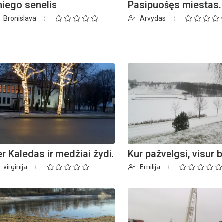
niego senelis
Pasipuošęs miestas.
Bronislava
Arvydas
iame aplankyti parodą
Nusišypsok mums,
ešpatie“. Legendinio
pektaklio kelionė“
er Kaledas ir medžiai žydi.
Kur pažvelgsi, visur ba
virginija
Emilija