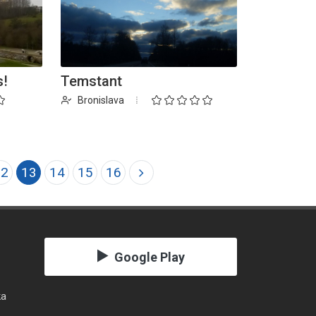
s!
Temstant
Bronislava
12
13
14
15
16
Google Play
ka