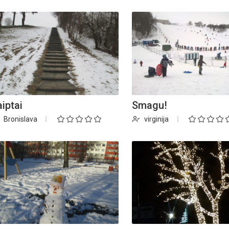
iptai
Smagu!
Bronislava
virginija
Biblioteka kviečia į reng
rugpjūčio mėnesį