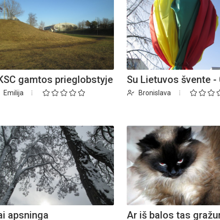
KSC gamtos prieglobstyje
Su Lietuvos švente -
Emilija
Bronislava
ai apsninga
Ar iš balos tas graž