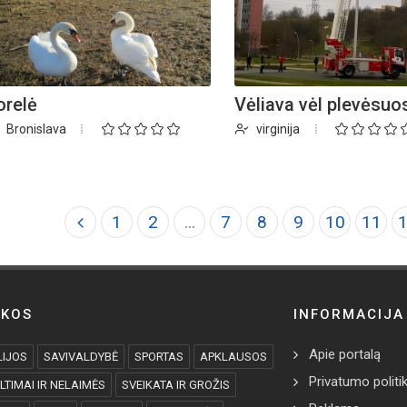
orelė
Vėliava vėl plevėsuo
Bronislava
virginija
1
2
...
7
8
9
10
11
IKOS
INFORMACIJA
Apie portalą
IJOS
SAVIVALDYBĖ
SPORTAS
APKLAUSOS
Privatumo politi
LTIMAI IR NELAIMĖS
SVEIKATA IR GROŽIS