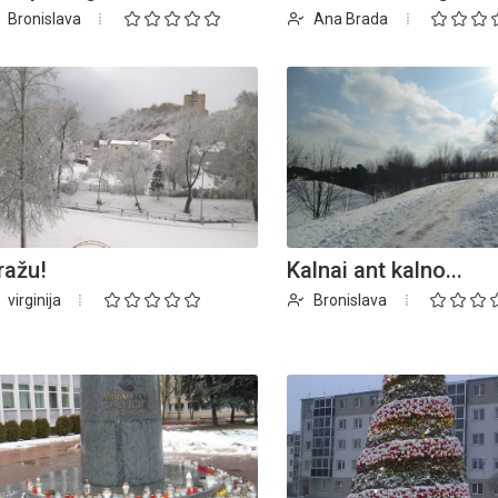
Bronislava
Ana Brada
ražu!
Kalnai ant kalno...
virginija
Bronislava