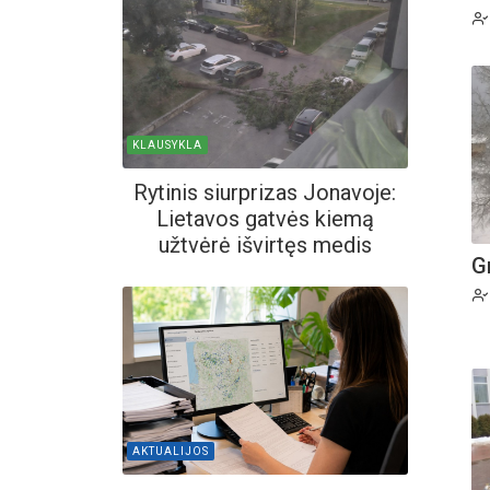
KLAUSYKLA
Rytinis siurprizas Jonavoje:
Lietavos gatvės kiemą
užtvėrė išvirtęs medis
G
AKTUALIJOS