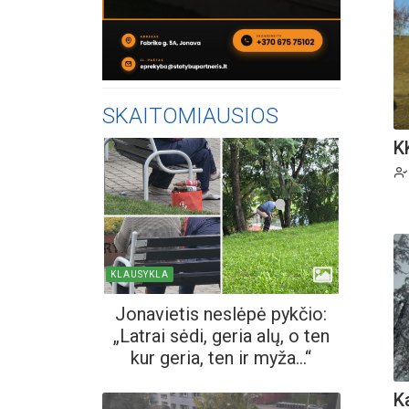
SKAITOMIAUSIOS
K
KLAUSYKLA
Jonavietis neslėpė pykčio:
„Latrai sėdi, geria alų, o ten
kur geria, ten ir myža...“
K