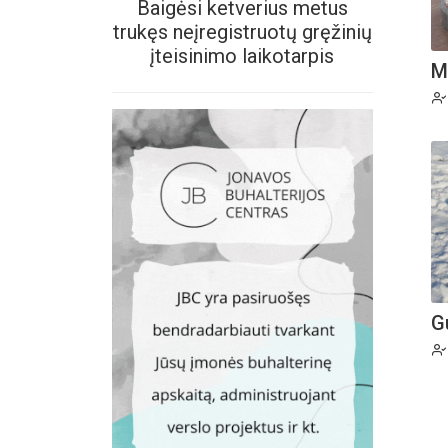
Baigėsi ketverius metus
trukęs neįregistruotų gręžinių
įteisinimo laikotarpis
M
G