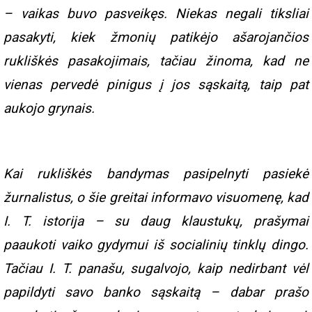
– vaikas buvo pasveikęs. Niekas negali tiksliai
pasakyti, kiek žmonių patikėjo ašarojančios
rukliškės pasakojimais, tačiau žinoma, kad ne
vienas pervedė pinigus į jos sąskaitą, taip pat
aukojo grynais.
Kai rukliškės bandymas pasipelnyti pasiekė
žurnalistus, o šie greitai informavo visuomenę, kad
I. T. istorija – su daug klaustukų, prašymai
paaukoti vaiko gydymui iš socialinių tinklų dingo.
Tačiau I. T. panašu, sugalvojo, kaip nedirbant vėl
papildyti savo banko sąskaitą – dabar prašo