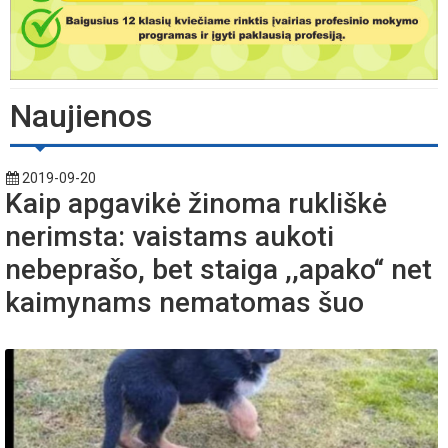
Naujienos
2019-09-20
Kaip apgavikė žinoma rukliškė
nerimsta: vaistams aukoti
nebeprašo, bet staiga ,,apako“ net
kaimynams nematomas šuo