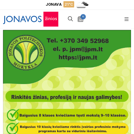
JONAVA
21°C
+