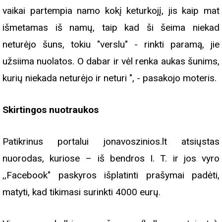
vaikai partempia namo kokį keturkojį, jis kaip mat
išmetamas iš namų, taip kad ši šeima niekad
neturėjo šuns, tokiu "verslu" - rinkti paramą, jie
užsiima nuolatos. O dabar ir vėl renka aukas šunims,
kurių niekada neturėjo ir neturi ", - pasakojo moteris.
Skirtingos nuotraukos
Patikrinus portalui jonavoszinios.lt atsiųstas
nuorodas, kuriose – iš bendros I. T. ir jos vyro
,,Facebook" paskyros išplatinti prašymai padėti,
matyti, kad tikimasi surinkti 4000 eurų.