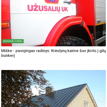
NUSIKALTIMAI
Miške - pavojingas radinys: Krėslynų kaime šuo įkrito į gilų
bunkerį