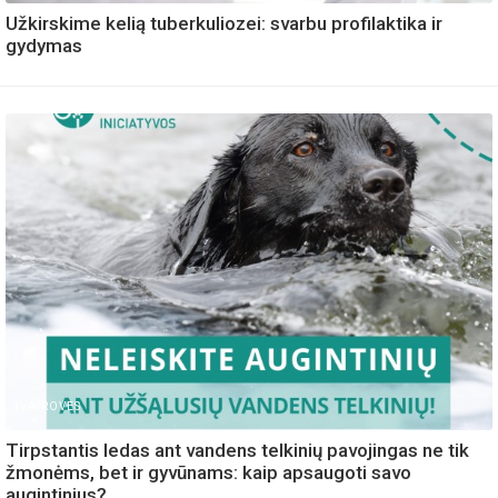
Užkirskime kelią tuberkuliozei: svarbu profilaktika ir
gydymas
IVAIROVES
Tirpstantis ledas ant vandens telkinių pavojingas ne tik
žmonėms, bet ir gyvūnams: kaip apsaugoti savo
augintinius?