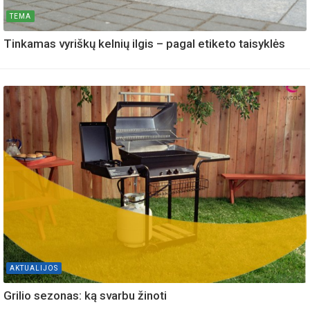
TEMA
Tinkamas vyriškų kelnių ilgis – pagal etiketo taisyklės
AKTUALIJOS
Grilio sezonas: ką svarbu žinoti