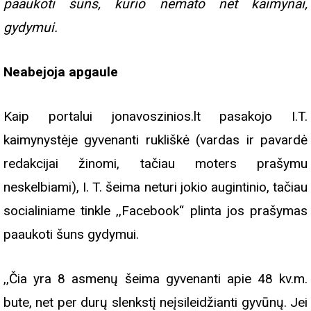
paaukoti šuns, kurio nemato net kaimynai,
gydymui.
Neabejoja apgaule
Kaip portalui jonavoszinios.lt pasakojo I.T.
kaimynystėje gyvenanti rukliškė (vardas ir pavardė
redakcijai žinomi, tačiau moters prašymu
neskelbiami), I. T. šeima neturi jokio augintinio, tačiau
socialiniame tinkle ,,Facebook“ plinta jos prašymas
paaukoti šuns gydymui.
,,Čia yra 8 asmenų šeima gyvenanti apie 48 kv.m.
bute, net per durų slenkstį neįsileidžianti gyvūnų. Jei