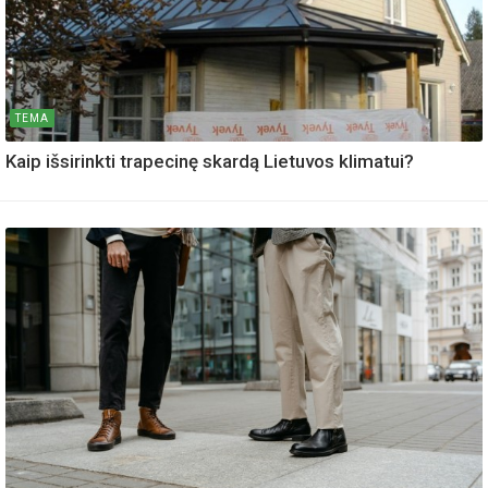
TEMA
Kaip išsirinkti trapecinę skardą Lietuvos klimatui?