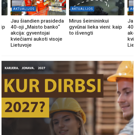
AKTUALIJOS
AKTUALIJOS
AK
Jau šiandien prasideda
Mirus šeimininkui
Jau
aip
40-oji „Maisto banko“
gyvūnai lieka vieni: kaip
40-
akcija: gyventojai
to išvengti
akc
kviečiami aukoti visoje
kvi
Lietuvoje
Lie