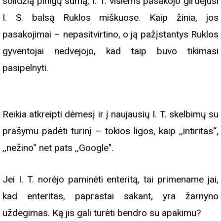
solidžią pinigų sumą, I. T. visiems pasakojo girdėjusi
I. S. balsą Ruklos miškuose. Kaip žinia, jos
pasakojimai – nepasitvirtino, o ją pažįstantys Ruklos
gyventojai nedvejojo, kad taip buvo tikimasi
pasipelnyti.
Reikia atkreipti dėmesį ir į naujausių I. T. skelbimų su
prašymu padėti turinį – tokios ligos, kaip ,,intiritas“,
,,nežino“ net pats ,,Google".
Jei I. T. norėjo paminėti enteritą, tai primename jai,
kad enteritas, paprastai sakant, yra žarnyno
uždegimas. Ką jis gali turėti bendro su apakimu?