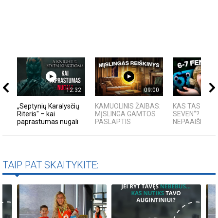
12:32
09:00
„Septynių Karalysčių
KAMUOLINIS ŽAIBAS:
KAS TAS „SIX-
Riteris" – kai
MĮSLINGA GAMTOS
SEVEN“?
paprastumas nugali
PASLAPTIS
NEPAAIŠKINAM
TAIP PAT SKAITYKITE: