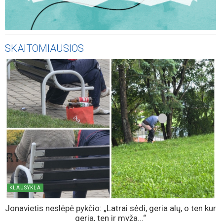
SKAITOMIAUSIOS
KLAUSYKLA
Jonavietis neslėpė pykčio: „Latrai sėdi, geria alų, o ten kur
geria, ten ir myža...“