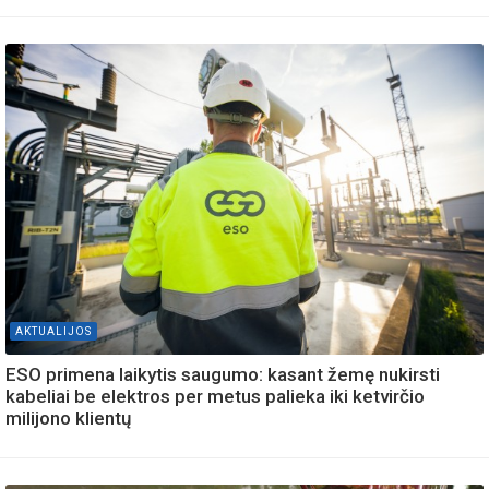
AKTUALIJOS
ESO primena laikytis saugumo: kasant žemę nukirsti
kabeliai be elektros per metus palieka iki ketvirčio
milijono klientų