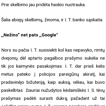
Prie skelbimo jau pridėta haskio nuotrauka.
Šalia abiejų skelbimų, žinoma, ir I. T. banko sąskaita.
,,Nežino“ net pats ,,Google"
Nors su pačia I. T. susisiekti kol kas nepavyko, rimtų
dvejonių dėl aptarto pagalbos prašymo sukelia ne
tik jos kaimynės pasakojimas: I. T. dar prieš kelis
metus pateko į policijos pareigūnų akiratį, kai
pradavinėjo bižuteriją, kaip auksą, vėliau, kai buvo
paskelbtas žiauriai nužudytos kėdainiškės I. S. tėvų
prašymas padėti surasti dukrą, pažadant už tai