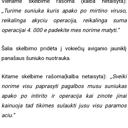
Viename skelbime rašoma (kalba netaisyta):
,,Turime suniuka kuris apako po mirtino viruso,
reikalinga akyciu operacija, reikalinga suma
operacijai 4. 000 e padekite mes norime matyti.“
Šalia skelbimo pridėta į vokiečių aviganio jauniklį
panašaus šuniuko nuotrauka.
Kitame skelbime rašoma(kalba netaisyta):
,,Sveiki
norime visu paprasyti pagalbos musu suniukas
apako po intirito ir operacija kai zinote jinai
kainuoja tad tikimes sulaukti jusu visu paramos
aciu.“