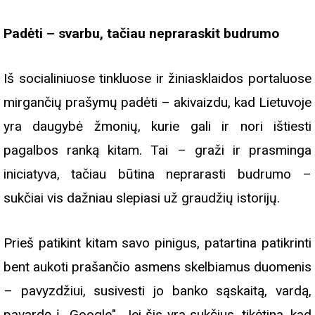
Padėti – svarbu, tačiau nepraraskit budrumo
Iš socialiniuose tinkluose ir žiniasklaidos portaluose
mirgančių prašymų padėti – akivaizdu, kad Lietuvoje
yra daugybė žmonių, kurie gali ir nori ištiesti
pagalbos ranką kitam. Tai – graži ir prasminga
iniciatyva, tačiau būtina neprarasti budrumo –
sukčiai vis dažniau slepiasi už graudžių istorijų.
Prieš patikint kitam savo pinigus, patartina patikrinti
bent aukoti prašančio asmens skelbiamus duomenis
– pavyzdžiui, susivesti jo banko sąskaitą, vardą,
pavardę į ,,Google". Jei šis yra sukčius, tikėtina, kad