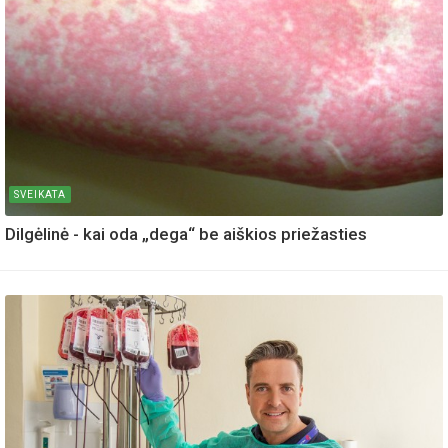
SVEIKATA
Dilgėlinė - kai oda „dega“ be aiškios priežasties