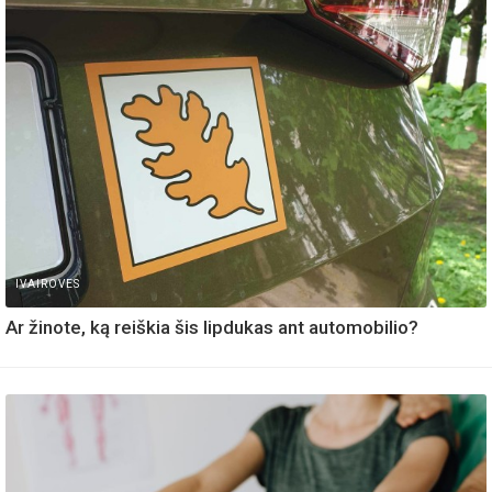
IVAIROVES
Ar žinote, ką reiškia šis lipdukas ant automobilio?