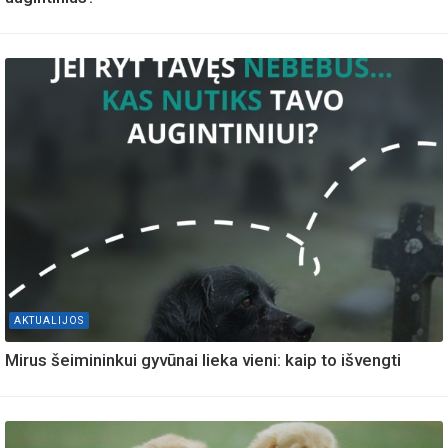
AKTUALIJOS
Mirus šeimininkui gyvūnai lieka vieni: kaip to išvengti