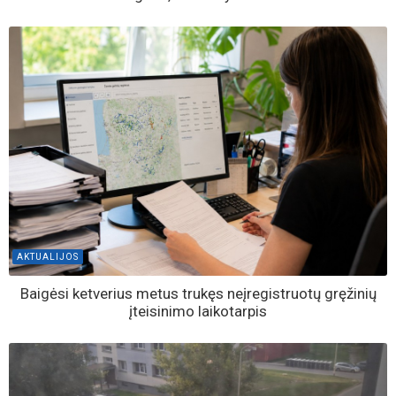
AKTUALIJOS
Baigėsi ketverius metus trukęs neįregistruotų gręžinių
įteisinimo laikotarpis