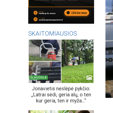
SKAITOMIAUSIOS
KLAUSYKLA
Jonavietis neslėpė pykčio:
„Latrai sėdi, geria alų, o ten
kur geria, ten ir myža...“