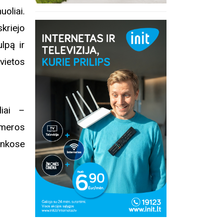
uoliai.
kriejo
ulpą ir
vietos
liai –
ameros
rankose