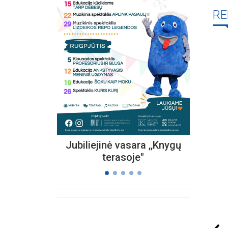
RE
Kvieč
„
Vi
s
Jubiliejinė vasara ,,Knygų
terasoje"