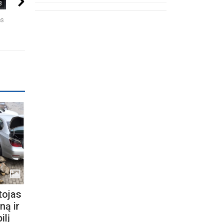
3
06:39
00:47
ės
KĄ SLEPIA BALTIJOS
Dar nematytas 100
Įveiktas JKC šo
JŪRA? 5
000 krokų svogūnėlių
"Jarusalem" išš
NUGRIMZDUSIOS...
sodinimo būdas
muzikos ir kavos
tojas
ną ir
ilį