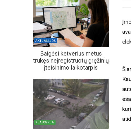
Įmo
ava
ele
AKTUALIJOS
Baigėsi ketverius metus
trukęs neįregistruotų gręžinių
įteisinimo laikotarpis
Šia
Kau
aut
esa
kur
ati
KLAUSYKLA