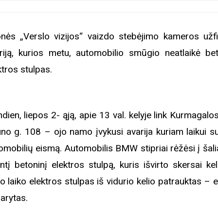
nės „Verslo vizijos“ vaizdo stebėjimo kameros užf
riją, kurios metu, automobilio smūgio neatlaikė bet
ktros stulpas.
ndien, liepos 2- ąją, apie 13 val. kelyje link Kurmagalos
no g. 108 – ojo namo įvykusi avarija kuriam laikui su
omobilių eismą. Automobilis BMW stipriai rėžėsi į šali
ntį betoninį elektros stulpą, kuris išvirto skersai ke
io laiko elektros stulpas iš vidurio kelio patrauktas –
darytas.