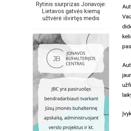
Rytinis siurprizas Jonavoje:
Aut
Lietavos gatvės kiemą
Vai
užtvėrė išvirtęs medis
did
kel
pas
Aut
jau
užf
lai
Įvy