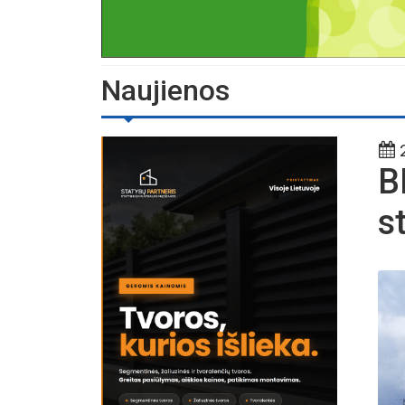
Naujienos
2
B
s