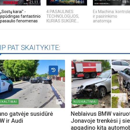
21:11
08:01
18:1
„Sostų karai" -
4 PASAULINĖS
Ex Machina: kontrol
įspūdingas fantastinio
TECHNOLOGIJOS,
ir pasirinkimo
pasaulio fenomenas
KURIAS SUKŪRĖ...
anatomija
IP PAT SKAITYKITE:
IKALTIMAI
NUSIKALTIMAI
no gatvėje susidūrė
Neblaivus BMW vairuo
 ir Audi
Jonavoje trenkėsi į sie
apgadino kitą automob