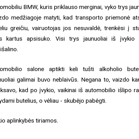
omobiliu BMW, kuris priklauso merginai, vyko trys jaun
zdo medžiagoje matyti, kad transporto priemonė ats
eliu greičiu, vairuotojas jos nesuvaldė, trenkėsi į st
is kartus apsisuko. Visi trys jaunuoliai iš įvykio 
išalino.
omobilio salone aptikti keli tušti alkoholio bute
nuoliai galimai buvo neblaivūs. Negana to, vaizdo k
iksavo, kad po įvykio, vaikinai iš automobilio išlipo 
kydami butelius, o vėliau - skubėjo pabėgti.
kio aplinkybės tiriamos.