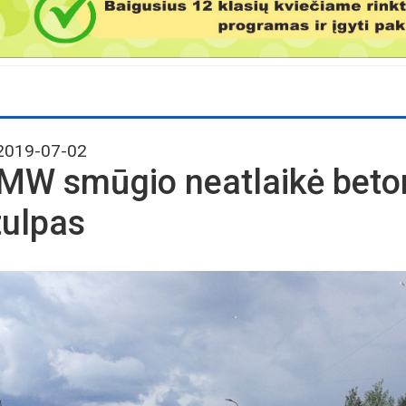
019-07-02
MW smūgio neatlaikė beton
tulpas