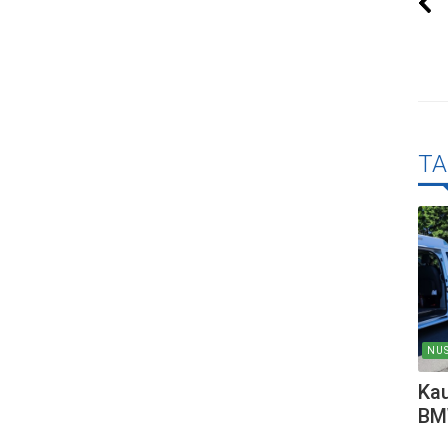
TA
NUS
Kau
BMW