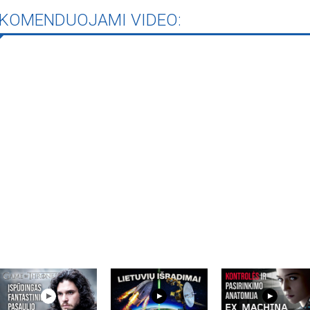
rugpjūčio mėnesį
KOMENDUOJAMI VIDEO:
iame aplankyti parodą
Nusišypsok mums,
ešpatie“. Legendinio
pektaklio kelionė“