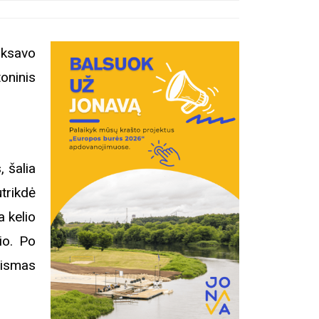
iksavo
oninis
, šalia
trikdė
a kelio
lio. Po
 eismas