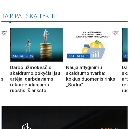
TAIP PAT SKAITYKITE:
AKTUALIJOS
AKTUALIJOS
AK
Darbo užmokesčio
Nauja atlyginimų
Da
skaidrumo pokyčiai jau
skaidrumo tvarka:
ska
ks
artėja: darbdaviams
kokius duomenis rinks
art
rekomenduojama
„Sodra“
re
ruoštis iš anksto
ruo