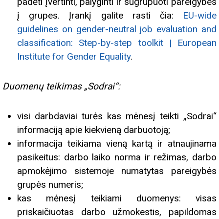
padėti įvertinti, palyginti ir sugrupuoti pareigybes
į grupes. Įrankį galite rasti čia:
EU-wide
guidelines on gender-neutral job evaluation and
classification: Step-by-step toolkit | European
Institute for Gender Equality
.
Duomenų teikimas „Sodrai“:
visi darbdaviai turės kas mėnesį teikti „Sodrai“
informaciją apie kiekvieną darbuotoją;
informacija teikiama vieną kartą ir atnaujinama
pasikeitus: darbo laiko norma ir režimas, darbo
apmokėjimo sistemoje numatytas pareigybės
grupės numeris;
kas mėnesį teikiami duomenys: visas
priskaičiuotas darbo užmokestis, papildomas