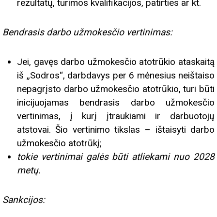
rezultatų, turimos kvalifikacijos, patirties ar kt.
Bendrasis darbo užmokesčio vertinimas:
Jei, gavęs darbo užmokesčio atotrūkio ataskaitą
iš „Sodros“, darbdavys per 6 mėnesius neištaiso
nepagrįsto darbo užmokesčio atotrūkio, turi būti
inicijuojamas bendrasis darbo užmokesčio
vertinimas, į kurį įtraukiami ir darbuotojų
atstovai. Šio vertinimo tikslas – ištaisyti darbo
užmokesčio atotrūkį;
tokie vertinimai galės būti atliekami nuo 2028
metų.
Sankcijos: