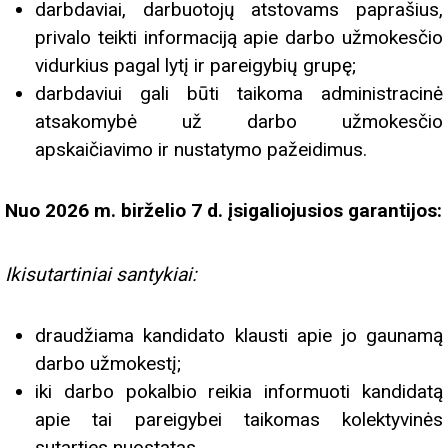
darbdaviai, darbuotojų atstovams paprašius,
privalo teikti informaciją apie darbo užmokesčio
vidurkius pagal lytį ir pareigybių grupę;
darbdaviui gali būti taikoma administracinė
atsakomybė už darbo užmokesčio
apskaičiavimo ir nustatymo pažeidimus.
Nuo 2026 m. birželio 7 d. įsigaliojusios garantijos:
Ikisutartiniai santykiai:
draudžiama kandidato klausti apie jo gaunamą
darbo užmokestį;
iki darbo pokalbio reikia informuoti kandidatą
apie tai pareigybei taikomas kolektyvinės
sutarties nuostatas.