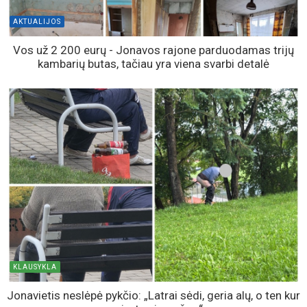
AKTUALIJOS
Vos už 2 200 eurų - Jonavos rajone parduodamas trijų
kambarių butas, tačiau yra viena svarbi detalė
KLAUSYKLA
Jonavietis neslėpė pykčio: „Latrai sėdi, geria alų, o ten kur