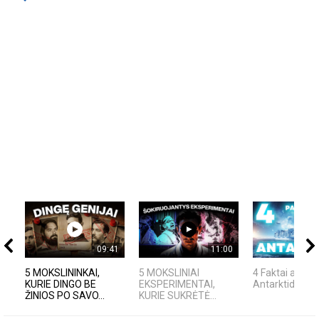
09:41
11:00
5 MOKSLININKAI,
5 MOKSLINIAI
4 Faktai apie
KURIE DINGO BE
EKSPERIMENTAI,
Antarktidą
ŽINIOS PO SAVO...
KURIE SUKRĖTĖ...