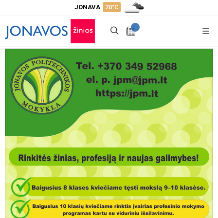
JONAVA
20°C
+