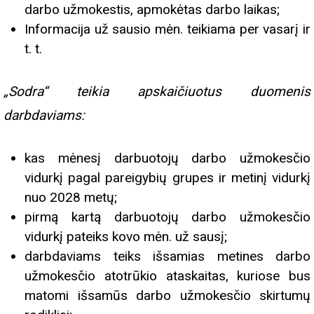
darbo užmokestis, apmokėtas darbo laikas;
Informacija už sausio mėn. teikiama per vasarį ir
t. t.
„Sodra“ teikia apskaičiuotus duomenis
darbdaviams:
kas mėnesį darbuotojų darbo užmokesčio
vidurkį pagal pareigybių grupes ir metinį vidurkį
nuo 2028 metų;
pirmą kartą darbuotojų darbo užmokesčio
vidurkį pateiks kovo mėn. už sausį;
darbdaviams teiks išsamias metines darbo
užmokesčio atotrūkio ataskaitas, kuriose bus
matomi išsamūs darbo užmokesčio skirtumų