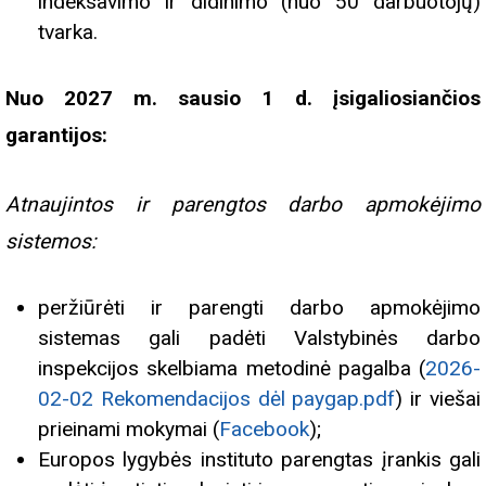
indeksavimo ir didinimo (nuo 50 darbuotojų)
tvarka.
Nuo 2027 m. sausio 1 d. įsigaliosiančios
garantijos:
Atnaujintos ir parengtos darbo apmokėjimo
sistemos:
peržiūrėti ir parengti darbo apmokėjimo
sistemas gali padėti Valstybinės darbo
inspekcijos skelbiama metodinė pagalba (
2026-
02-02 Rekomendacijos dėl paygap.pdf
) ir viešai
prieinami mokymai (
Facebook
);
Europos lygybės instituto parengtas įrankis gali