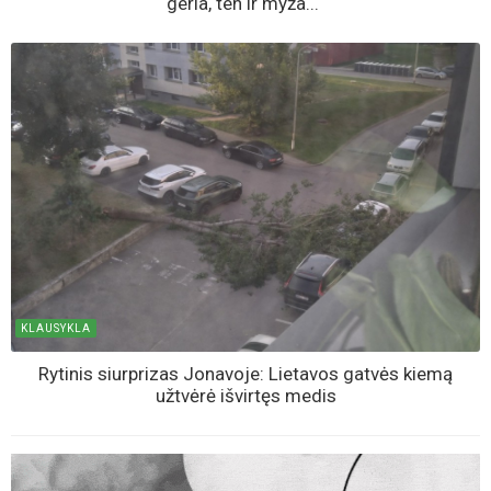
geria, ten ir myža...“
KLAUSYKLA
Rytinis siurprizas Jonavoje: Lietavos gatvės kiemą
užtvėrė išvirtęs medis