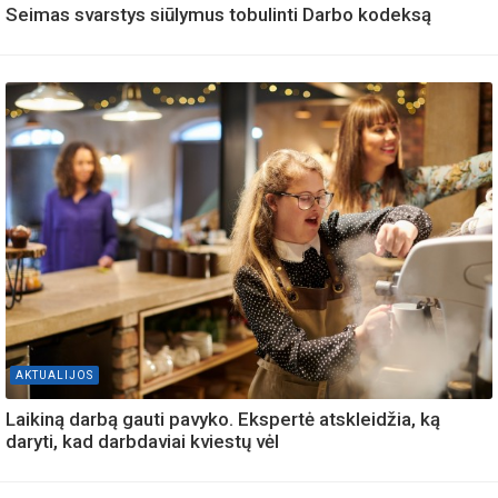
Seimas svarstys siūlymus tobulinti Darbo kodeksą
AKTUALIJOS
Laikiną darbą gauti pavyko. Ekspertė atskleidžia, ką
daryti, kad darbdaviai kviestų vėl