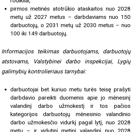
rodikliai;
pirmos metinės atotrūkio ataskaitos nuo 2028
metų už 2027 metus – darbdaviams nuo 150
darbuotojų, o 2031 metų už 2030 metus – nuo
100 iki 149 darbuotojų.
Informacijos teikimas darbuotojams, darbuotojų
atstovams, Valstybinei darbo inspekcijai, Lygių
galimybių kontrolieriaus tarnybai:
darbuotojai bet kuriuo metu turės teisę prašyti
darbdavio pareikti duomenis apie jo mėnesinį
valandinį darbo užmokestį ir tos pačios
kategorijos darbuotojų mėnesinio valandinio
darbo užmokesčio vidurkį pagal lytį, nuo 2028
metų – ir vidutinį metinį valandinį nuo 2028