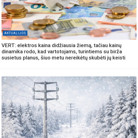
AKTUALIJOS
VERT: elektros kaina didžiausia žiemą, tačiau kainų
dinamika rodo, kad vartotojams, turintiems su birža
susietus planus, šiuo metu nereikėtų skubėti jų keisti