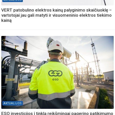
VERT patobulino elektros kainų palyginimo skaičiuoklę –
vartotojai jau gali matyti ir visuomeninio elektros tiekimo
kainą
AKTUALIJOS
ESO investicijos į tinklą reikšmingai pagerino patikimumo