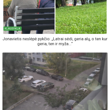
KLAUSYKLA
Jonavietis neslėpė pykčio: „Latrai sėdi, geria alų, o ten kur
geria, ten ir myža...“