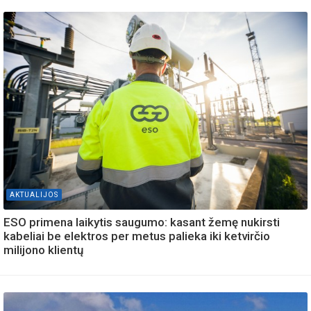
AKTUALIJOS
ESO primena laikytis saugumo: kasant žemę nukirsti
kabeliai be elektros per metus palieka iki ketvirčio
milijono klientų