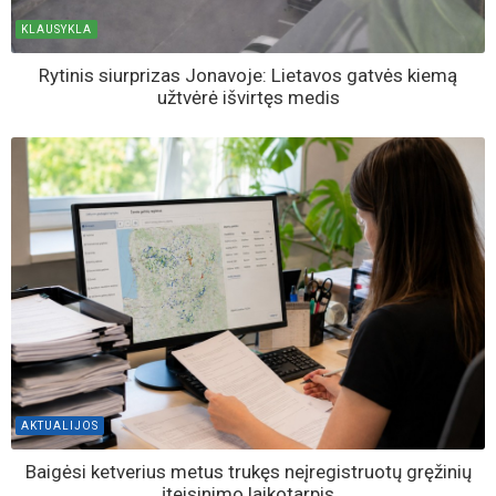
KLAUSYKLA
Rytinis siurprizas Jonavoje: Lietavos gatvės kiemą
užtvėrė išvirtęs medis
AKTUALIJOS
Baigėsi ketverius metus trukęs neįregistruotų gręžinių
įteisinimo laikotarpis