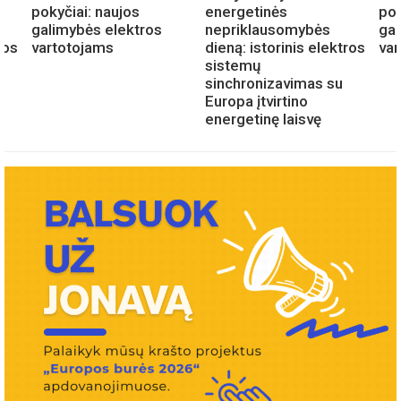
pokyčiai: naujos
energetinės
pok
galimybės elektros
nepriklausomybės
gal
ros
vartotojams
dieną: istorinis elektros
va
sistemų
sinchronizavimas su
Europa įtvirtino
energetinę laisvę