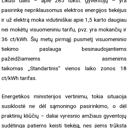
Likusi dalis – apie 285 tūkst. gyventojų – yra
pasirinkę nepriklausomus elektros energijos tiekėjus
ir už elektrą moka vidutiniškai apie 1,5 karto daugiau
nei mokėtų visuomeniniu tarifu, pvz. yra mokančių ir
36 ct/kWh. Šių metų pirmąjį pusmetį visuomeninio
tiekimo paslauga besinaudojantiems
pažeidžiamiems asmenims
taikomas „Standartinis“ vienos laiko zonos 18
ct/kWh tarifas.
Energetikos ministerijos vertinimu, tokia situacija
susiklostė ne dėl sąmoningo pasirinkimo, o dėl
praktinių kliūčių – daliai vyresnio amžiaus gyventojų
sudėtinga patiems keisti tiekėją, nes jiems trūksta