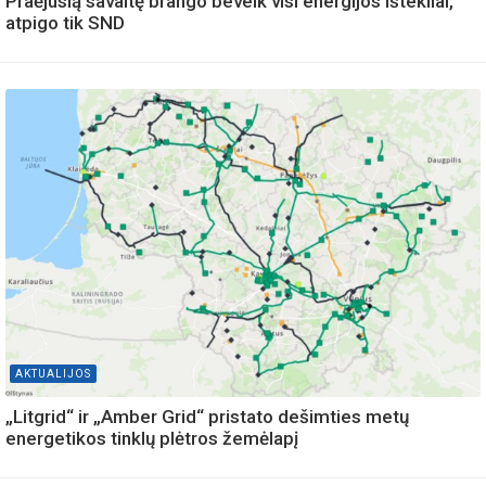
Praėjusią savaitę brango beveik visi energijos ištekliai,
atpigo tik SND
AKTUALIJOS
„Litgrid“ ir „Amber Grid“ pristato dešimties metų
energetikos tinklų plėtros žemėlapį