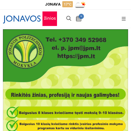
JONAVA
17°C
+