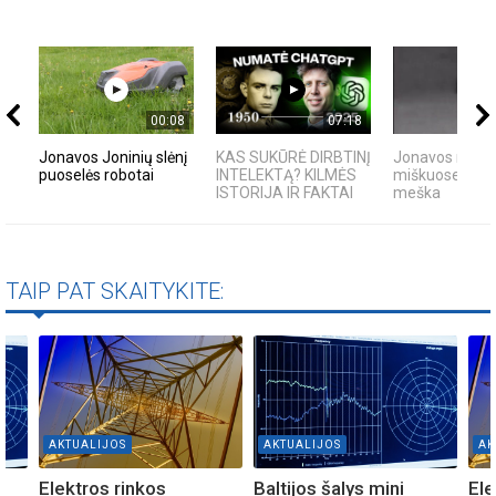
00:08
07:18
Jonavos Joninių slėnį
KAS SUKŪRĖ DIRBTINĮ
Jonavos rajon
puoselės robotai
INTELEKTĄ? KILMĖS
miškuose past
ISTORIJA IR FAKTAI
meška
TAIP PAT SKAITYKITE:
AKTUALIJOS
AKTUALIJOS
AK
Elektros rinkos
Baltijos šalys mini
Ele