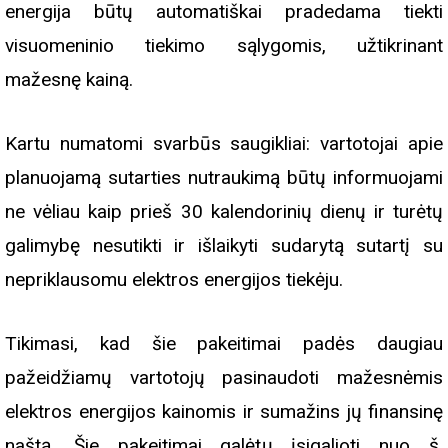
energija būtų automatiškai pradedama tiekti
visuomeninio tiekimo sąlygomis, užtikrinant
mažesnę kainą.
Kartu numatomi svarbūs saugikliai: vartotojai apie
planuojamą sutarties nutraukimą būtų informuojami
ne vėliau kaip prieš 30 kalendorinių dienų ir turėtų
galimybę nesutikti ir išlaikyti sudarytą sutartį su
nepriklausomu elektros energijos tiekėju.
Tikimasi, kad šie pakeitimai padės daugiau
pažeidžiamų vartotojų pasinaudoti mažesnėmis
elektros energijos kainomis ir sumažins jų finansinę
naštą. Šie pakeitimai galėtų įsigalioti nuo š.