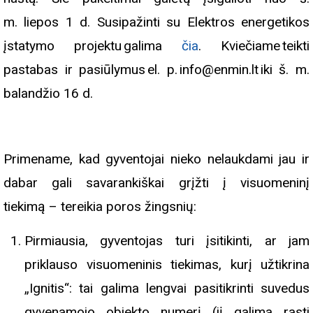
m. liepos 1 d. Susipažinti su Elektros energetikos
įstatymo projektu galima
čia
. Kviečiame teikti
pastabas ir pasiūlymus el. p. info@enmin.lt iki š. m.
balandžio 16 d.
Primename, kad gyventojai nieko nelaukdami jau ir
dabar gali savarankiškai grįžti į visuomeninį
tiekimą – tereikia poros žingsnių:
Pirmiausia, gyventojas turi įsitikinti, ar jam
priklauso visuomeninis tiekimas, kurį užtikrina
„Ignitis“: tai galima lengvai pasitikrinti suvedus
gyvenamojo objekto numerį (jį galima rasti