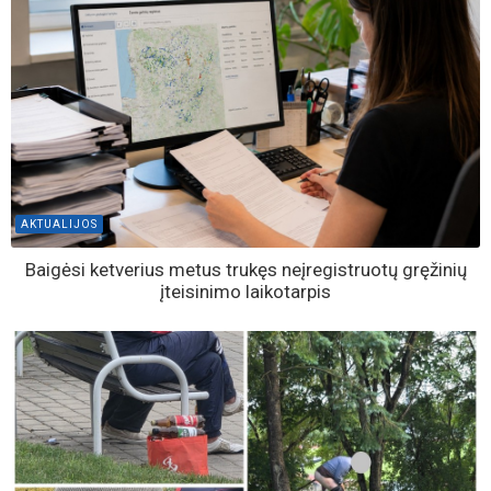
AKTUALIJOS
Baigėsi ketverius metus trukęs neįregistruotų gręžinių
įteisinimo laikotarpis