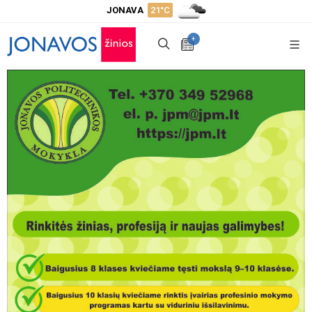
JONAVA
21°C
+