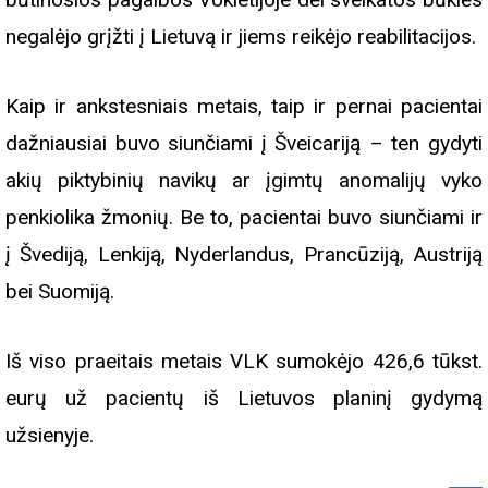
negalėjo grįžti į Lietuvą ir jiems reikėjo reabilitacijos.
Kaip ir ankstesniais metais, taip ir pernai pacientai
dažniausiai buvo siunčiami į Šveicariją – ten gydyti
akių piktybinių navikų ar įgimtų anomalijų vyko
penkiolika žmonių. Be to, pacientai buvo siunčiami ir
į Švediją, Lenkiją, Nyderlandus, Prancūziją, Austriją
bei Suomiją.
Iš viso praeitais metais VLK sumokėjo 426,6 tūkst.
eurų už pacientų iš Lietuvos planinį gydymą
užsienyje.