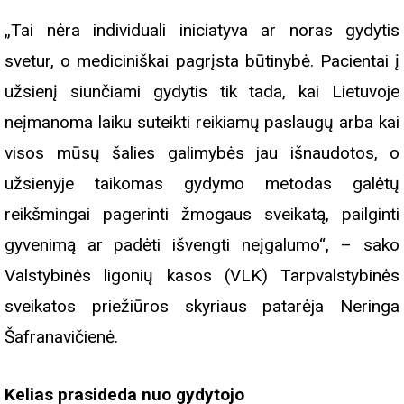
„Tai nėra individuali iniciatyva ar noras gydytis
svetur, o mediciniškai pagrįsta būtinybė. Pacientai į
užsienį siunčiami gydytis tik tada, kai Lietuvoje
neįmanoma laiku suteikti reikiamų paslaugų arba kai
visos mūsų šalies galimybės jau išnaudotos, o
užsienyje taikomas gydymo metodas galėtų
reikšmingai pagerinti žmogaus sveikatą, pailginti
gyvenimą ar padėti išvengti neįgalumo“, – sako
Valstybinės ligonių kasos (VLK) Tarpvalstybinės
sveikatos priežiūros skyriaus patarėja Neringa
Šafranavičienė.
Kelias prasideda nuo gydytojo