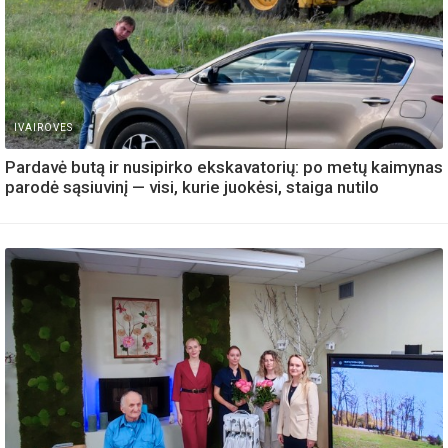
IVAIROVES
Pardavė butą ir nusipirko ekskavatorių: po metų kaimynas
parodė sąsiuvinį — visi, kurie juokėsi, staiga nutilo