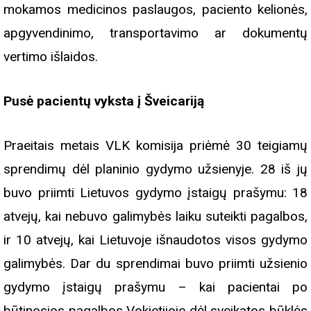
mokamos medicinos paslaugos, paciento kelionės,
apgyvendinimo, transportavimo ar dokumentų
vertimo išlaidos.
Pusė pacientų vyksta į Šveicariją
Praeitais metais VLK komisija priėmė 30 teigiamų
sprendimų dėl planinio gydymo užsienyje. 28 iš jų
buvo priimti Lietuvos gydymo įstaigų prašymu: 18
atvejų, kai nebuvo galimybės laiku suteikti pagalbos,
ir 10 atvejų, kai Lietuvoje išnaudotos visos gydymo
galimybės. Dar du sprendimai buvo priimti užsienio
gydymo įstaigų prašymu – kai pacientai po
būtinosios pagalbos Vokietijoje dėl sveikatos būklės