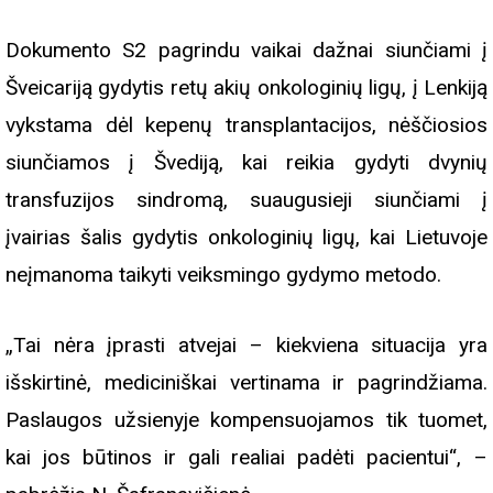
Dokumento S2 pagrindu vaikai dažnai siunčiami į
Šveicariją gydytis retų akių onkologinių ligų, į Lenkiją
vykstama dėl kepenų transplantacijos, nėščiosios
siunčiamos į Švediją, kai reikia gydyti dvynių
transfuzijos sindromą, suaugusieji siunčiami į
įvairias šalis gydytis onkologinių ligų, kai Lietuvoje
neįmanoma taikyti veiksmingo gydymo metodo.
„Tai nėra įprasti atvejai – kiekviena situacija yra
išskirtinė, mediciniškai vertinama ir pagrindžiama.
Paslaugos užsienyje kompensuojamos tik tuomet,
kai jos būtinos ir gali realiai padėti pacientui“, –