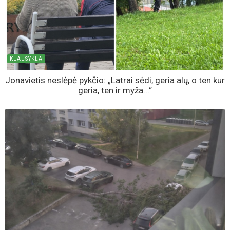
KLAUSYKLA
Jonavietis neslėpė pykčio: „Latrai sėdi, geria alų, o ten kur
geria, ten ir myža...“