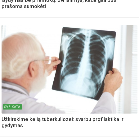
Gydymas be priemokų: dvi išimtys, kada gali būti
prašoma sumokėti
SVEIKATA
Užkirskime kelią tuberkuliozei: svarbu profilaktika ir
gydymas