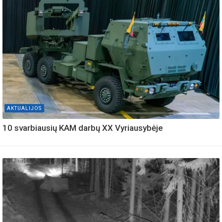
AKTUALIJOS
10 svarbiausių KAM darbų XX Vyriausybėje