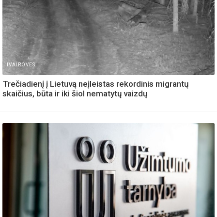
IVAIROVES
Trečiadienį į Lietuvą neįleistas rekordinis migrantų
skaičius, būta ir iki šiol nematytų vaizdų