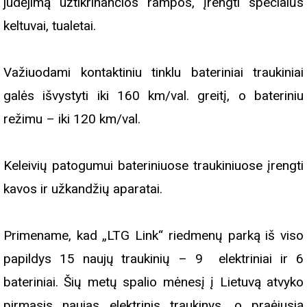
judėjimą užtikrinančios rampos, įrengti specialūs
keltuvai, tualetai.
Važiuodami kontaktiniu tinklu bateriniai traukiniai
galės išvystyti iki 160 km/val. greitį, o bateriniu
režimu – iki 120 km/val.
Keleivių patogumui bateriniuose traukiniuose įrengti
kavos ir užkandžių aparatai.
Primename, kad „LTG Link“ riedmenų parką iš viso
papildys 15 naujų traukinių – 9 elektriniai ir 6
bateriniai. Šių metų spalio mėnesį į Lietuvą atvyko
pirmasis naujas elektrinis traukinys, o praėjusią