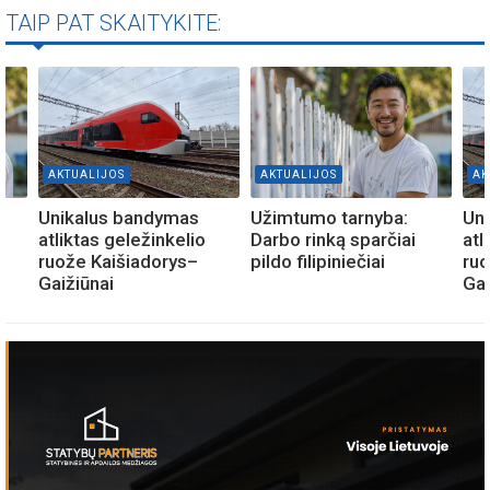
TAIP PAT SKAITYKITE:
AKTUALIJOS
AKTUALIJOS
AK
Unikalus bandymas
Užimtumo tarnyba:
Un
atliktas geležinkelio
Darbo rinką sparčiai
atl
ruože Kaišiadorys–
pildo filipiniečiai
ruo
Gaižiūnai
Gai