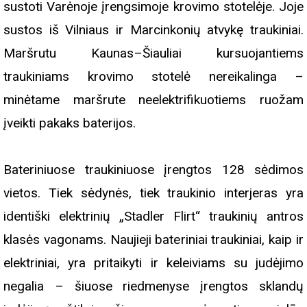
sustoti Varėnoje įrengsimoje krovimo stotelėje. Joje
sustos iš Vilniaus ir Marcinkonių atvykę traukiniai.
Maršrutu Kaunas–Šiauliai kursuojantiems
traukiniams krovimo stotelė nereikalinga –
minėtame maršrute neelektrifikuotiems ruožam
įveikti pakaks baterijos.
Bateriniuose traukiniuose įrengtos 128 sėdimos
vietos. Tiek sėdynės, tiek traukinio interjeras yra
identiški elektrinių „Stadler Flirt“ traukinių antros
klasės vagonams. Naujieji bateriniai traukiniai, kaip ir
elektriniai, yra pritaikyti ir keleiviams su judėjimo
negalia – šiuose riedmenyse įrengtos sklandų