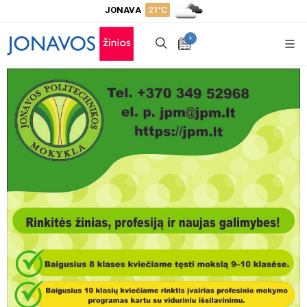
JONAVA
21°C
+