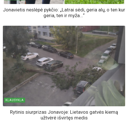
Jonavietis neslėpė pykčio: „Latrai sėdi, geria alų, o ten kur
geria, ten ir myža...“
KLAUSYKLA
Rytinis siurprizas Jonavoje: Lietavos gatvės kiemą
užtvėrė išvirtęs medis