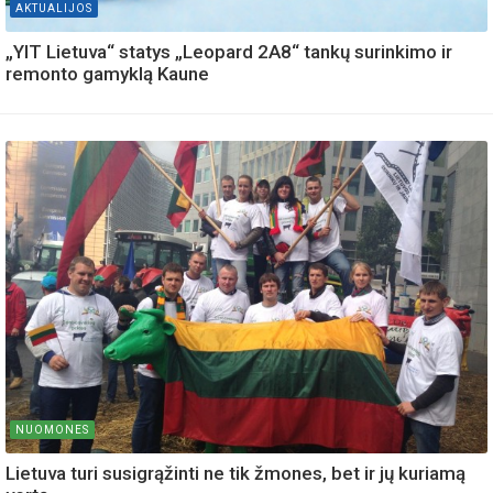
AKTUALIJOS
„YIT Lietuva“ statys „Leopard 2A8“ tankų surinkimo ir
remonto gamyklą Kaune
NUOMONES
Lietuva turi susigrąžinti ne tik žmones, bet ir jų kuriamą