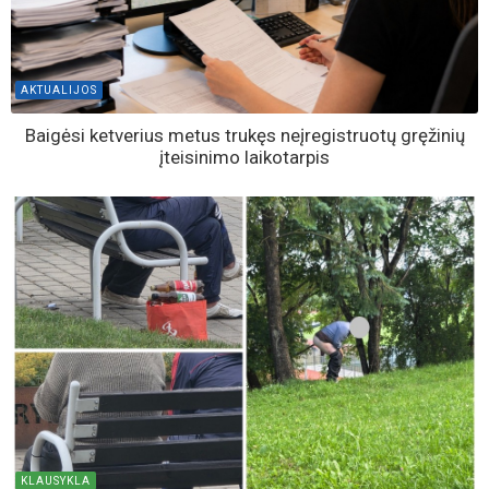
AKTUALIJOS
Baigėsi ketverius metus trukęs neįregistruotų gręžinių
įteisinimo laikotarpis
KLAUSYKLA