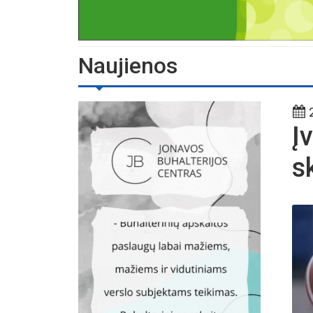
Naujienos
2
Į
s