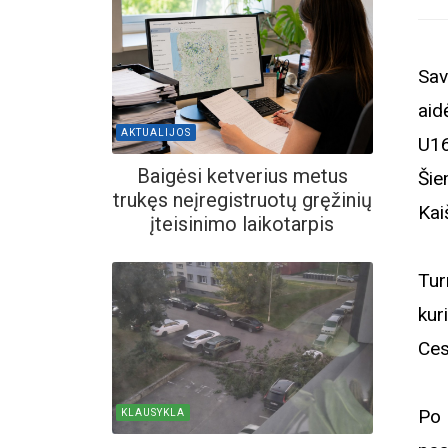
Sav
aid
AKTUALIJOS
U16
Baigėsi ketverius metus
Šie
trukęs neįregistruotų gręžinių
Kai
įteisinimo laikotarpis
Tur
kur
Ces
Po 
KLAUSYKLA