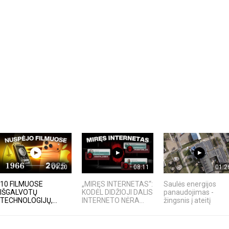
iame aplankyti parodą
Nusišypsok mums,
ešpatie“. Legendinio
pektaklio kelionė“
09:20
08:11
01:2
10 FILMUOSE
„MIRĘS INTERNETAS“:
Saulės energijos
IŠGALVOTŲ
KODĖL DIDŽIOJI DALIS
panaudojimas -
TECHNOLOGIJŲ,...
INTERNETO NĖRA...
žingsnis į ateitį