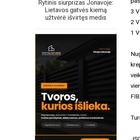
pas
Rytinis siurprizas Jonavoje:
Lietavos gatvės kiemą
3 V
užtvėrė išvirtęs medis
2 V
1 V
Nug
kre
vei
vie
FIB
Tur
JSC