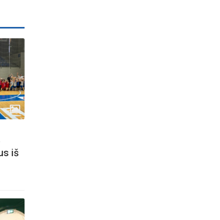
ė
us iš