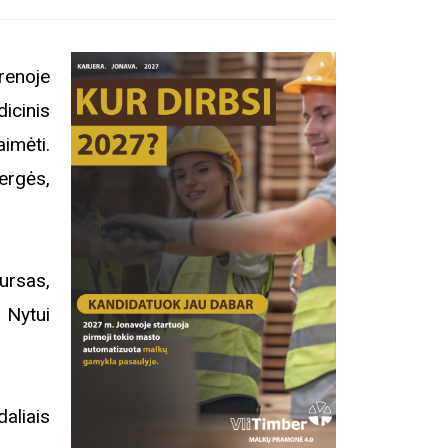
renoje
dicinis
imėti.
ergės,
ursas,
 Nytui
aliais