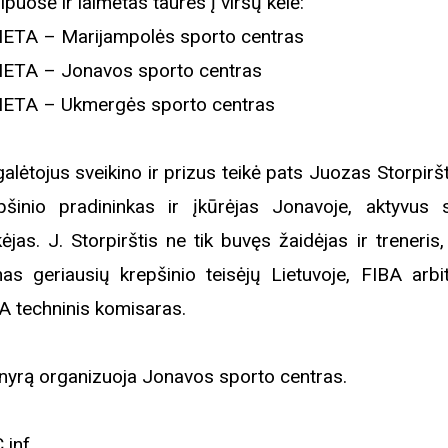
ipuošė ir laimėtas taures į viršų kėlė:
IETA – Marijampolės sporto centras
IETA – Jonavos sporto centras
IETA – Ukmergės sporto centras
alėtojus sveikino ir prizus teikė pats Juozas Storpiršt
pšinio pradininkas ir įkūrėjas Jonavoje, aktyvus 
kėjas. J. Storpirštis ne tik buvęs žaidėjas ir treneris,
nas geriausių krepšinio teisėjų Lietuvoje, FIBA arbit
A techninis komisaras.
nyrą organizuoja Jonavos sporto centras.
 inf.