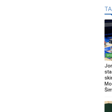
TA
SPO
Jon
sta
ski
Mos
Šim