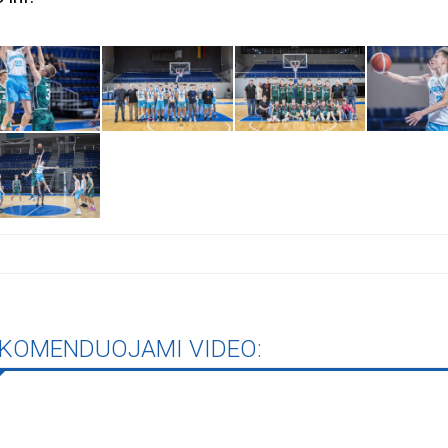
KOMENDUOJAMI VIDEO:
Biblioteka kviečia į reng
rugpjūčio mėnesį