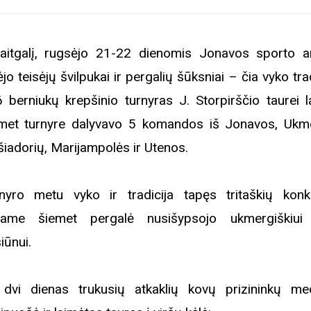
aitgalį, rugsėjo 21-22 dienomis Jonavos sporto a
ėjo teisėjų švilpukai ir pergalių šūksniai – čia vyko tra
 berniukų krepšinio turnyras J. Storpirščio taurei la
met turnyre dalyvavo 5 komandos iš Jonavos, Ukm
šiadorių, Marijampolės ir Utenos.
nyro metu vyko ir tradicija tapęs tritaškių konk
iame šiemet pergalė nusišypsojo ukmergiškiui
iūnui.
dvi dienas trukusių atkaklių kovų prizininkų med