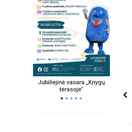
Kvieč
„
Vi
s
Jubiliejinė vasara ,,Knygų
terasoje"