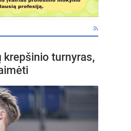
 krepšinio turnyras,
laimėti