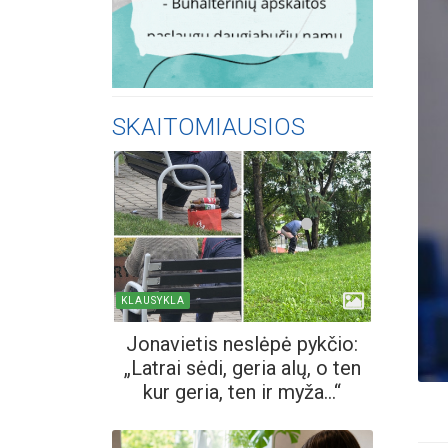
SKAITOMIAUSIOS
KLAUSYKLA
Jonavietis neslėpė pykčio:
„Latrai sėdi, geria alų, o ten
kur geria, ten ir myža...“