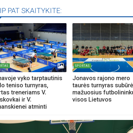
IP PAT SKAITYKITE:
RTAS
SPORTAS
avoje vyko tarptautinis
Jonavos rajono mero
lo teniso turnyras,
taurės turnyras subūr
rtas treneriams V.
mažuosius futbolinink
kovkai ir V.
visos Lietuvos
anskienei atminti