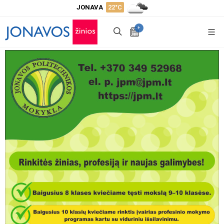
JONAVA
22°C
+