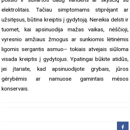
elektrolitais. Tačiau simptomams stiprėjant ar
užsitęsus, būtina kreiptis į gydytoją. Nereikia delsti ir
tuomet, kai apsinuodija mažas vaikas, nėščioji,
vyresnio amžiaus žmogus ar sunkiomis lėtinėmis
ligomis sergantis asmuo– tokiais atvejais siūloma
visada kreiptis į gydytojus. Ypatingai būkite atidūs,
jei įtariate, kad apsinuodijote grybais, jūros
gėrybėmis ar namuose gamintais mėsos
konservais.