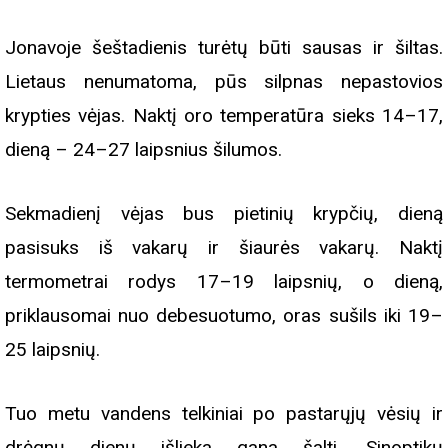
Jonavoje šeštadienis turėtų būti sausas ir šiltas.
Lietaus nenumatoma, pūs silpnas nepastovios
krypties vėjas. Naktį oro temperatūra sieks 14–17,
dieną – 24–27 laipsnius šilumos.
Sekmadienį vėjas bus pietinių krypčių, dieną
pasisuks iš vakarų ir šiaurės vakarų. Naktį
termometrai rodys 17–19 laipsnių, o dieną,
priklausomai nuo debesuotumo, oras sušils iki 19–
25 laipsnių.
Tuo metu vandens telkiniai po pastarųjų vėsių ir
drėgnų dienų išlieka gana šalti. Sinoptikų