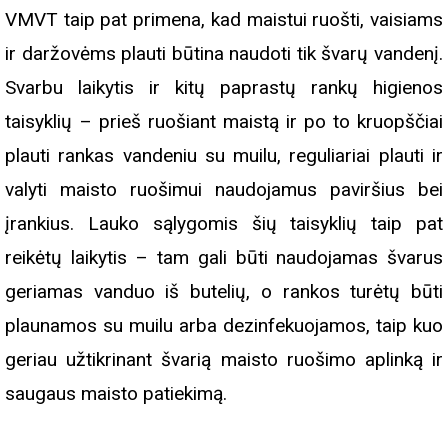
VMVT taip pat primena, kad maistui ruošti, vaisiams
ir daržovėms plauti būtina naudoti tik švarų vandenį.
Svarbu laikytis ir kitų paprastų rankų higienos
taisyklių – prieš ruošiant maistą ir po to kruopščiai
plauti rankas vandeniu su muilu, reguliariai plauti ir
valyti maisto ruošimui naudojamus paviršius bei
įrankius. Lauko sąlygomis šių taisyklių taip pat
reikėtų laikytis – tam gali būti naudojamas švarus
geriamas vanduo iš butelių, o rankos turėtų būti
plaunamos su muilu arba dezinfekuojamos, taip kuo
geriau užtikrinant švarią maisto ruošimo aplinką ir
saugaus maisto patiekimą.