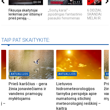
00:08
21:11
Fiksuoja skaitytojai
„Sostų karai" -
6 DIDŽIAUSI T
lenkimas per ištisinę ir
įspūdingas fantastinio
SKANDALAI: A
prieš perėją -...
pasaulio fenomenas
MELAI IR...
TAIP PAT SKAITYKITE:
AKTUALIJOS
AKTUALIJOS
AK
Prieš karščius - gera
Lietuvos
Pri
žinia jonaviečiams ir
hidrometeorologijos
žin
e
vandens pramogų
tarnyba perspėja apie
va
mylėtojams
numatomą stichinį
my
į –
meteorologinį reiškinį –
kaitrą