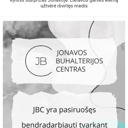
užtvėrė išvirtęs medis