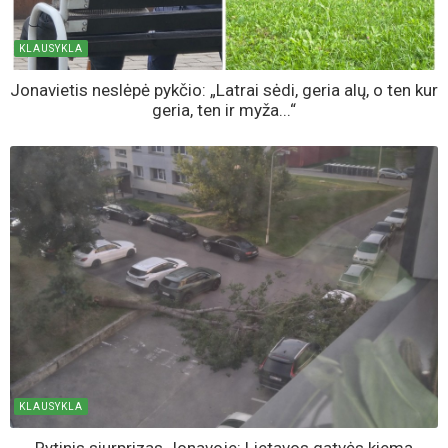
KLAUSYKLA
Jonavietis neslėpė pykčio: „Latrai sėdi, geria alų, o ten kur
geria, ten ir myža...“
KLAUSYKLA
Rytinis siurprizas Jonavoje: Lietavos gatvės kiemą