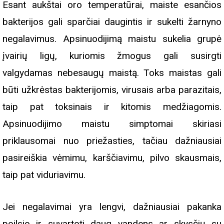
Esant aukštai oro temperatūrai, maiste esančios
bakterijos gali sparčiai daugintis ir sukelti žarnyno
negalavimus. Apsinuodijimą maistu sukelia grupė
įvairių ligų, kuriomis žmogus gali susirgti
valgydamas nebesaugų maistą. Toks maistas gali
būti užkrėstas bakterijomis, virusais arba parazitais,
taip pat toksinais ir kitomis medžiagomis.
Apsinuodijimo maistu simptomai skiriasi
priklausomai nuo priežasties, tačiau dažniausiai
pasireiškia vėmimu, karščiavimu, pilvo skausmais,
taip pat viduriavimu.
Jei negalavimai yra lengvi, dažniausiai pakanka
poilsio ir suvartoti daug vandens ar skysčių su