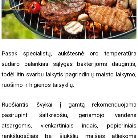
Pasak specialistų, aukštesnė oro temperatūra
sudaro palankias sąlygas bakterijoms daugintis,
todėl itin svarbu laikytis pagrindinių maisto laikymo,
ruošimo ir higienos taisyklių.
Ruošiantis išvykai į gamtą rekomenduojama
pasirūpinti šaltkrepšiu, geriamojo vandens
atsargomis, vienkartiniais indais, popieriniais
rankšluosčiais bei šiukšlių maišais atliekoms