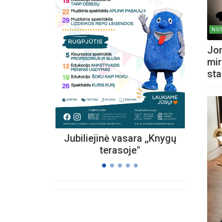
NUS
Kvieč
„
Jon
Vi
mir
s
sta
Jubiliejinė vasara ,,Knygų
terasoje"