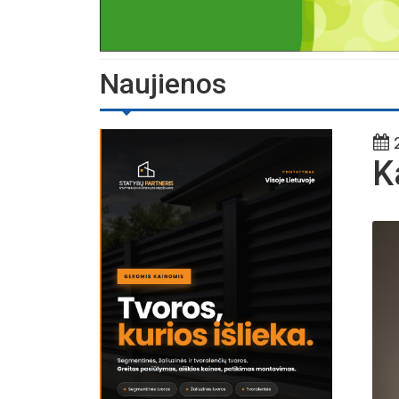
Naujienos
2
K