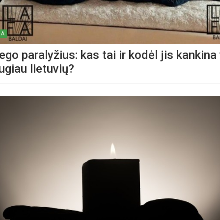
MA
go paralyžius: kas tai ir kodėl jis kankina 
ugiau lietuvių?