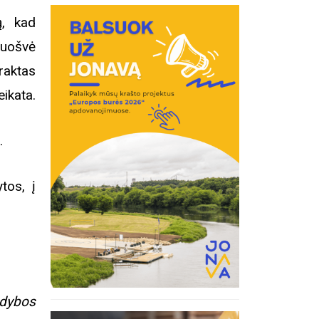
ą, kad
 uošvė
raktas
eikata.
.
tos, į
ldybos