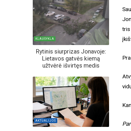
Sau
Jon
tri
įki
KLAUSYKLA
Rytinis siurprizas Jonavoje:
Pra
Lietavos gatvės kiemą
užtvėrė išvirtęs medis
Atv
vid
Kam
AKTUALIJOS
Par