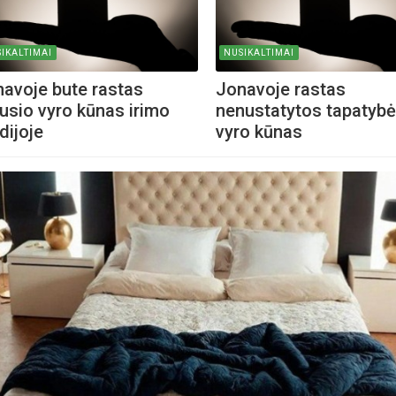
IKALTIMAI
NUSIKALTIMAI
iame aplankyti parodą
Nusišypsok mums,
avoje bute rastas
Jonavoje rastas
ešpatie“. Legendinio
usio vyro kūnas irimo
nenustatytos tapatyb
pektaklio kelionė“
dijoje
vyro kūnas