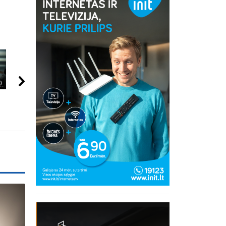
0
00:25
06:20
Jonavos rajono
KAIP KINIJA TAPO
5 MOKSLININKA
miškuose pastebėta
„PASAULIO FABRIKU“:
KURIE DINGO B
meška
NUTYLĖTA ISTORIJA
ŽINIOS PO SAVO
inius