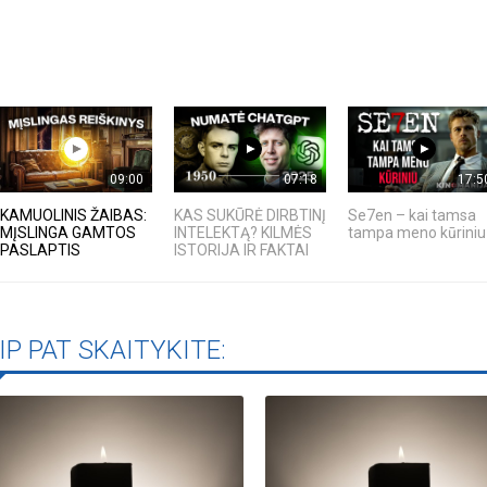
09:00
07:18
17:5
KAMUOLINIS ŽAIBAS:
KAS SUKŪRĖ DIRBTINĮ
Se7en – kai tamsa
MĮSLINGA GAMTOS
INTELEKTĄ? KILMĖS
tampa meno kūriniu
PASLAPTIS
ISTORIJA IR FAKTAI
IP PAT SKAITYKITE:
Biblioteka kviečia į reng
rugpjūčio mėnesį