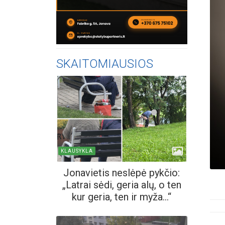
SKAITOMIAUSIOS
KLAUSYKLA
Jonavietis neslėpė pykčio:
„Latrai sėdi, geria alų, o ten
kur geria, ten ir myža...“