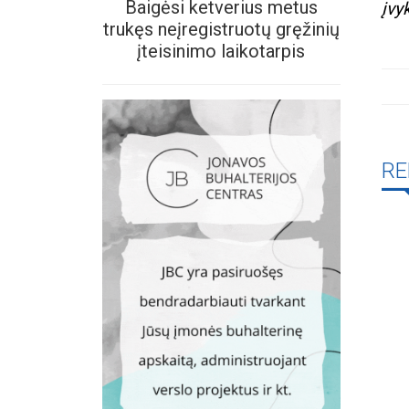
Baigėsi ketverius metus
įvy
trukęs neįregistruotų gręžinių
įteisinimo laikotarpis
RE