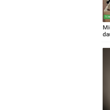
TE
Mie
da