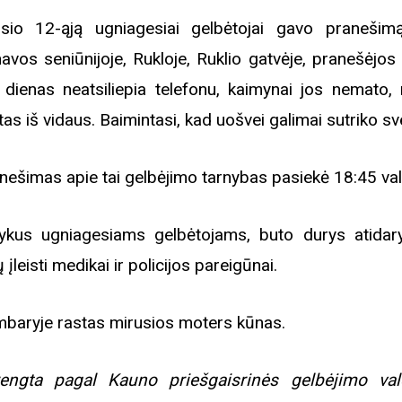
sio 12-ąją ugniagesiai gelbėtojai gavo pranešim
avos seniūnijoje, Rukloje, Ruklio gatvėje, pranešėjos
s dienas neatsiliepia telefonu, kaimynai jos nemato, 
štas iš vidaus. Baimintasi, kad uošvei galimai sutriko sv
nešimas apie tai gelbėjimo tarnybas pasiekė 18:45 val
ykus ugniagesiams gelbėtojams, buto durys atidary
ų įleisti medikai ir policijos pareigūnai.
baryje rastas mirusios moters kūnas.
engta pagal Kauno priešgaisrinės gelbėjimo va