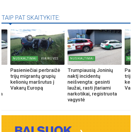
TAIP PAT SKAITYKITE:
NUSIKALTIMAI
IVAIROVES
NUSIKALTIMAI
NU
Pasieniečiai perbraižė
Trumpiausią Joninių
Pas
trijų migrantų grupių
naktį incidentų
tri
kelionių maršrutus į
neišvengta: gesinti
kel
Vakarų Europą
laužai, rasti įtariami
Va
ta
narkotikai, registruota
vagystė