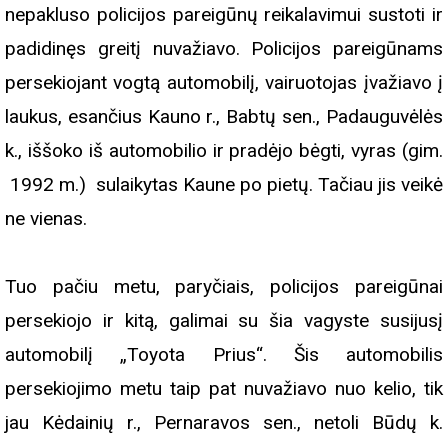
nepakluso policijos pareigūnų reikalavimui sustoti ir
padidinęs greitį nuvažiavo. Policijos pareigūnams
persekiojant vogtą automobilį, vairuotojas įvažiavo į
laukus, esančius Kauno r., Babtų sen., Padauguvėlės
k., iššoko iš automobilio ir pradėjo bėgti, vyras (gim.
1992 m.) sulaikytas Kaune po pietų. Tačiau jis veikė
ne vienas.
Tuo pačiu metu, paryčiais, policijos pareigūnai
persekiojo ir kitą, galimai su šia vagyste susijusį
automobilį „Toyota Prius“. Šis automobilis
persekiojimo metu taip pat nuvažiavo nuo kelio, tik
jau Kėdainių r., Pernaravos sen., netoli Būdų k.