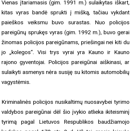
Vienas įtariamasis (gim. 1991 m.) sulaikytas iškart,
kitas vyras bandė sprukti į mišką, tačiau vykdant
paieškos veiksmu buvo surastas. Nuo policijos
pareigūnų sprukęs vyras (gim. 1992 m.), buvo gerai
žinomas policijos pareigūnams, priešingai nei kiti du
jo „kolegos“. Visi trys vyrai yra Kauno ir Kauno
rajono gyventojai. Policijos pareigūnai aiškinasi, ar
sulaikyti asmenys nėra susiję su kitomis automobilių
vagystėmis.
Kriminalinės policijos nusikaltimų nuosavybei tyrimo
valdybos pareigūnai dėl šio įvykio atlieka ikiteisminį
tyrimą pagal Lietuvos Respublikos baudžiamojo