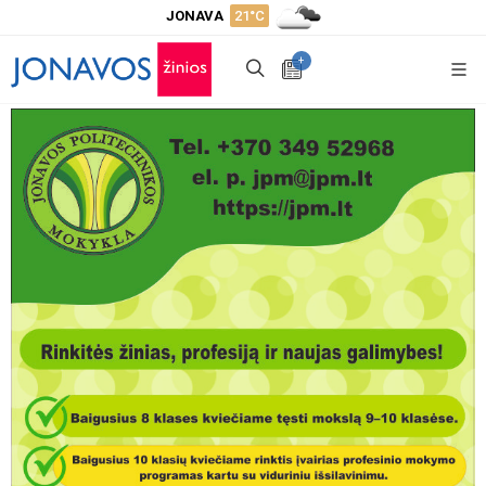
JONAVA
21°C
+