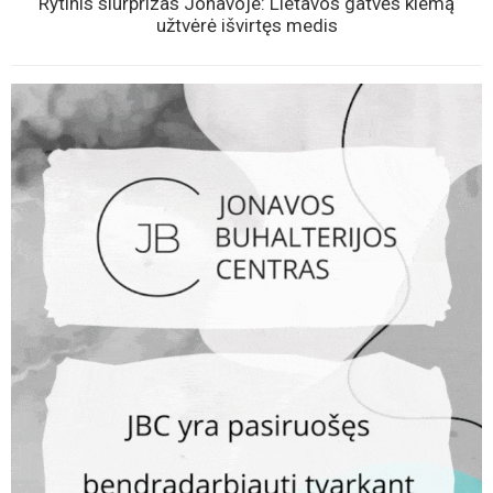
Rytinis siurprizas Jonavoje: Lietavos gatvės kiemą
užtvėrė išvirtęs medis