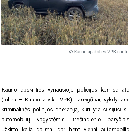
© Kauno apskrities VPK nuotr.
Kauno apskrities vyriausiojo policijos komisariato
(toliau – Kauno apskr. VPK) pareigūnai, vykdydami
kriminalinės policijos operaciją, kuri yra susijusi su
automobilių vagystėmis, trečiadienio paryčiais
užkirto kelią galimai dar bent vienai automobilio