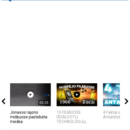
00:25
09:20
Jonavos rajono
10 FILMUOSE
4 Faktai apie
miškuose pastebėta
IŠGALVOTŲ
Antarktidą
meška
TECHNOLOGIJŲ,...