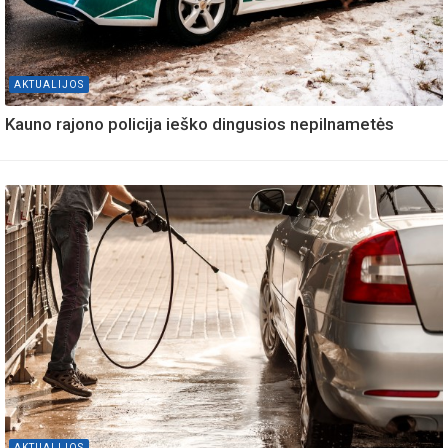
AKTUALIJOS
Kauno rajono policija ieško dingusios nepilnametės
AKTUALIJOS