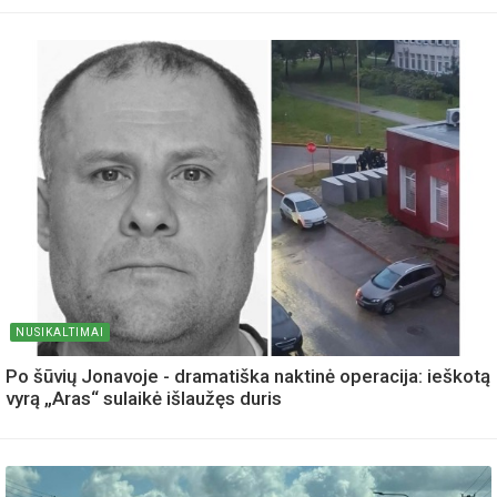
NUSIKALTIMAI
Po šūvių Jonavoje - dramatiška naktinė operacija: ieškotą
vyrą „Aras“ sulaikė išlaužęs duris