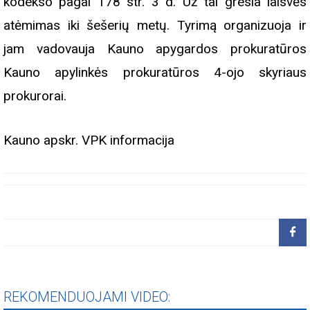
kodekso pagal 178 str. 3 d. Už tai gresia laisvės
atėmimas iki šešerių metų. Tyrimą organizuoja ir
jam vadovauja Kauno apygardos prokuratūros
Kauno apylinkės prokuratūros 4-ojo skyriaus
prokurorai.
Kauno apskr. VPK informacija
REKOMENDUOJAMI VIDEO: