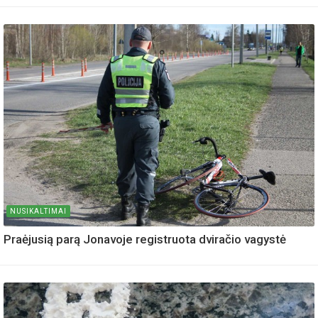
NUSIKALTIMAI
Praėjusią parą Jonavoje registruota dviračio vagystė