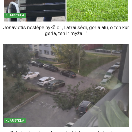
KLAUSYKLA
Jonavietis neslėpė pykčio: „Latrai sėdi, geria alų, o ten kur
geria, ten ir myža...“
KLAUSYKLA