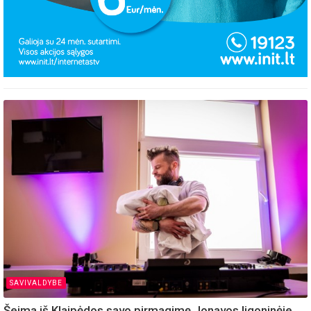
SAVIVALDYBE
Šeima iš Klaipėdos savo pirmagimę Jonavos ligoninėje