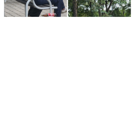
KLAUSYKLA
Jonavietis neslėpė pykčio: „Latrai sėdi, geria alų, o ten kur
geria, ten ir myža...“