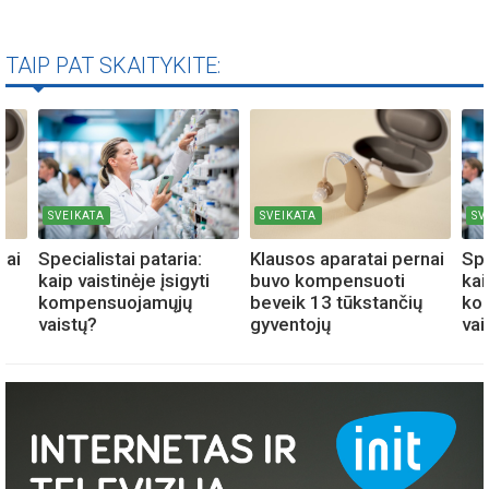
TAIP PAT SKAITYKITE:
SVEIKATA
SVEIKATA
SV
nai
Specialistai pataria:
Klausos aparatai pernai
Spe
kaip vaistinėje įsigyti
buvo kompensuoti
kai
kompensuojamųjų
beveik 13 tūkstančių
ko
vaistų?
gyventojų
vai