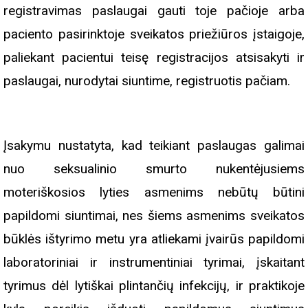
registravimas paslaugai gauti toje pačioje arba
paciento pasirinktoje sveikatos priežiūros įstaigoje,
paliekant pacientui teisę registracijos atsisakyti ir
paslaugai, nurodytai siuntime, registruotis pačiam.
Įsakymu nustatyta, kad teikiant paslaugas galimai
nuo seksualinio smurto nukentėjusiems
moteriškosios lyties asmenims nebūtų būtini
papildomi siuntimai, nes šiems asmenims sveikatos
būklės ištyrimo metu yra atliekami įvairūs papildomi
laboratoriniai ir instrumentiniai tyrimai, įskaitant
tyrimus dėl lytiškai plintančių infekcijų, ir praktikoje