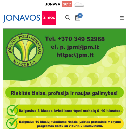
JONAVA
30°C
+