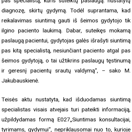
pas specialistą, kuris suteiktų paslaugą: nustatytų
diagnozę, skirtų gydymą. Todėl suprantama, kad
reikalavimas siuntimą gauti iš šeimos gydytojo tik
ilgino paciento laukimą. Dabar, suteikęs mokamą
paslaugą pacientui, gydytojas galės išrašyti siuntimą
pas kitą specialistą, nesiunčiant paciento atgal pas
šeimos gydytoją, o tai užtikrins paslaugų tęstinumą
ir geresnį pacientų srautų valdymą“, – sako M.
Jakubauskienė.
Teisės aktu nustatyta, kad išduodamas siuntimą
specialistas visais atvejais turi pateikti informaciją,
užpildydamas formą E027„Siuntimas konsultacijai,
tyrimams, gydymui“, nepriklausomai nuo to, kurioje