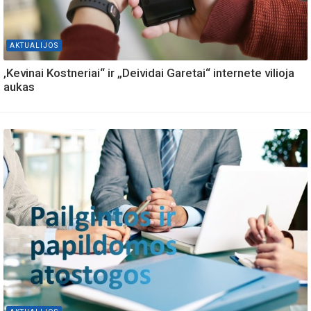
AKTUALIJOS
,Kevinai Kostneriai“ ir „Deividai Garetai“ internete vilioja
aukas