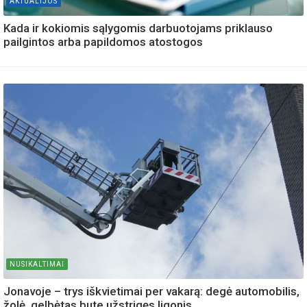
AKTUALIJOS
Kada ir kokiomis sąlygomis darbuotojams priklauso
pailgintos arba papildomos atostogos
NUSIKALTIMAI
Jonavoje – trys iškvietimai per vakarą: degė automobilis,
žolė, gelbėtas bute užstrigęs ligonis