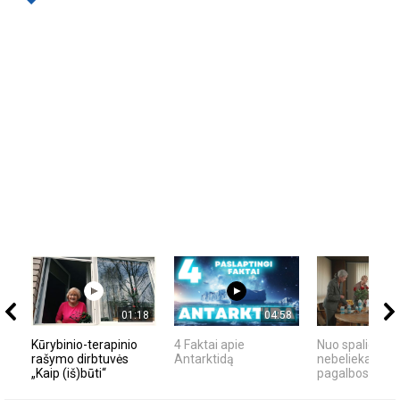
01:18
04:58
Kūrybinio-terapinio
4 Faktai apie
Nuo spalio 1 d
rašymo dirbtuvės
Antarktidą
nebelieka senų
„Kaip (iš)būti“
pagalbos nume