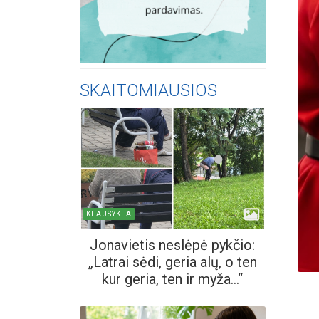
SKAITOMIAUSIOS
KLAUSYKLA
Jonavietis neslėpė pykčio:
„Latrai sėdi, geria alų, o ten
kur geria, ten ir myža...“