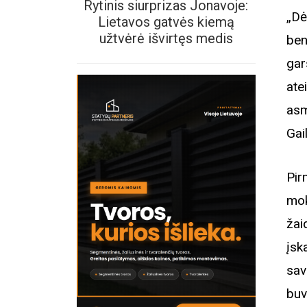
Rytinis siurprizas Jonavoje:
„Dė
Lietavos gatvės kiemą
užtvėrė išvirtęs medis
ben
gar
ate
asm
Gai
Pir
mok
žai
įsk
sav
buv