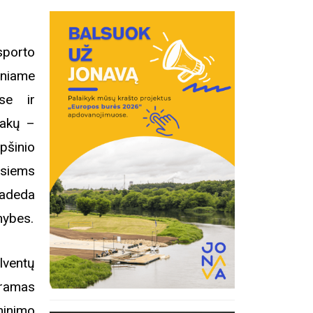
sporto
iniame
ėse ir
šakų –
pšinio
usiems
padeda
nybes.
lventų
ramas
inius
minimo