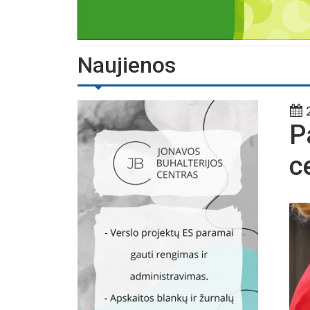
Naujienos
2
P
c