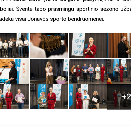
boliai. Šventė tapo prasmingu sportinio sezono užb
padėka visai Jonavos sporto bendruomenei.
iame aplankyti parodą
Nusišypsok mums,
ešpatie“. Legendinio
pektaklio kelionė“
+