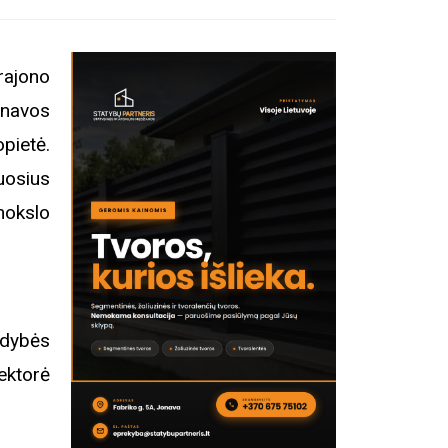
rajono
navos
pietė.
uosius
mokslo
ldybės
ektorė