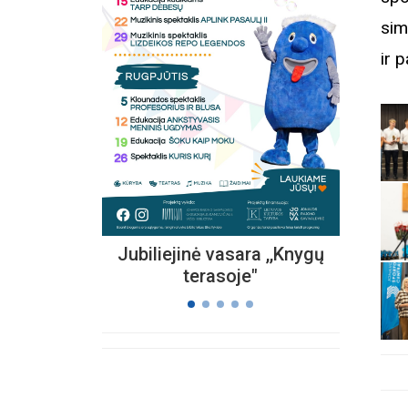
sim
ir 
Kvieč
„
Vi
s
Jubiliejinė vasara ,,Knygų
terasoje"