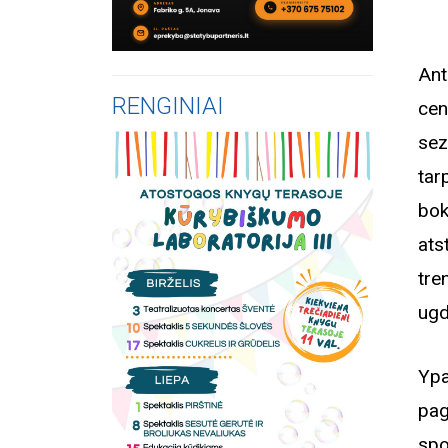
Ant
RENGINIAI
cen
sez
tar
bok
ats
tre
ugd
Ypa
pa
spo