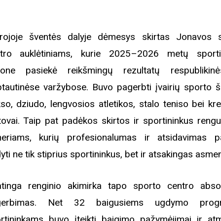
rojoje šventės dalyje dėmesys skirtas Jonavos 
tro auklėtiniams, kurie 2025–2026 metų sport
one pasiekė reikšmingų rezultatų respublikin
ptautinėse varžybose. Buvo pagerbti įvairių sporto 
so, dziudo, lengvosios atletikos, stalo teniso bei kre
tovai. Taip pat padėkos skirtos ir sportininkus reng
neriams, kurių profesionalumas ir atsidavimas 
yti ne tik stiprius sportininkus, bet ir atsakingas asme
tinga renginio akimirka tapo sporto centro abso
gerbimas. Net 32 baigusiems ugdymo prog
Biblioteka kviečia į reng
rugpjūčio mėnesį
rtininkams buvo įteikti baigimo pažymėjimai ir at