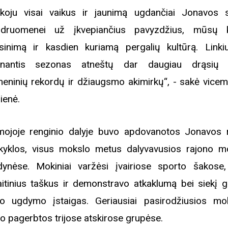
koju visai vaikus ir jaunimą ugdančiai Jonavos 
druomenei už įkvepiančius pavyzdžius, mūsų k
sinimą ir kasdien kuriamą pergalių kultūrą. Linki
inantis sezonas atneštų dar daugiau drąsių t
eninių rekordų ir džiaugsmo akimirkų“, - sakė vicem
lienė.
mojoje renginio dalyje buvo apdovanotos Jonavos 
yklos, visus mokslo metus dalyvavusios rajono m
dynėse. Mokiniai varžėsi įvairiose sporto šakose,
aitinius taškus ir demonstravo atkaklumą bei siekį ga
o ugdymo įstaigas. Geriausiai pasirodžiusios mo
o pagerbtos trijose atskirose grupėse.