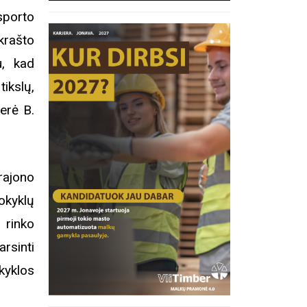
sporto
rašto
u, kad
ikslų,
erė B.
rajono
okyklų
 rinko
rsinti
kyklos