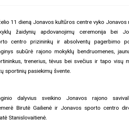
želio 11 dieną Jonavos kultūros centre vyko Jonavos 
yklų žaidynių apdovanojimų ceremonija bei Jo
rto centro prizininkų ir absolventų pagerbimo po
ginys subūrė rajono mokyklų bendruomenes, jaun
rtininkus, trenerius, tėvus bei svečius ir tapo visų 
ų sportinių pasiekimų švente.
ginio dalyvius sveikino Jonavos rajono saviva
emerė Birutė Gailienė ir Jonavos sporto centro dir
atė Stanislovaitienė.