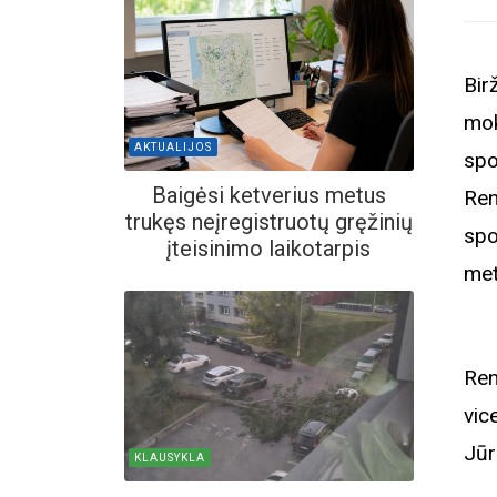
Bir
mok
AKTUALIJOS
spo
Baigėsi ketverius metus
Ren
trukęs neįregistruotų gręžinių
spo
įteisinimo laikotarpis
met
Ren
vic
Jūr
KLAUSYKLA