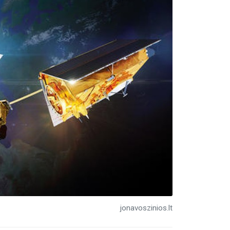
jonavoszinios.lt