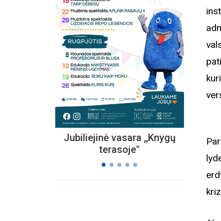
ins
adm
Kvieč
val
„
Vi
pat
s
kur
ver
Jubiliejinė vasara ,,Knygų
Par
terasoje"
lyd
erd
kri