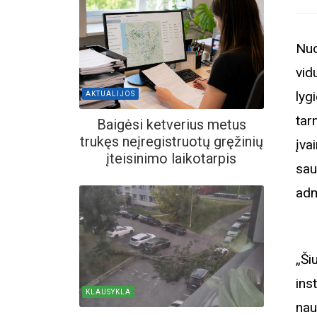
Nuo
vid
lyg
AKTUALIJOS
tar
Baigėsi ketverius metus
trukęs neįregistruotų gręžinių
įva
įteisinimo laikotarpis
sau
adm
„Ši
in
KLAUSYKLA
nau