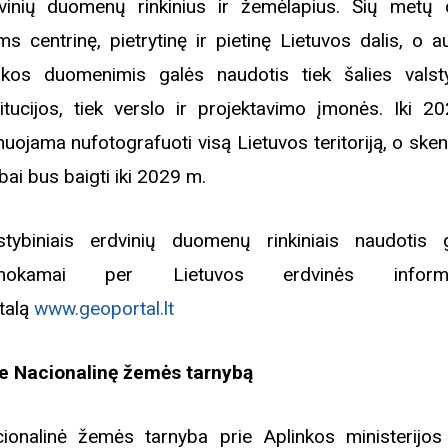
vinių duomenų rinkinius ir žemėlapius. Šių metų 
ms centrinę, pietrytinę ir pietinę Lietuvos dalis, o a
škos duomenimis galės naudotis tiek šalies valst
titucijos, tiek verslo ir projektavimo įmonės. Iki 2
nuojama nufotografuoti visą Lietuvos teritoriją, o ske
bai bus baigti iki 2029 m.
stybiniais erdvinių duomenų rinkiniais naudotis 
mokamai per Lietuvos erdvinės informa
talą
www.geoportal.lt
e Nacionalinę žemės tarnybą
Biblioteka kviečia į reng
ionalinė žemės tarnyba prie Aplinkos ministerijos
rugpjūčio mėnesį