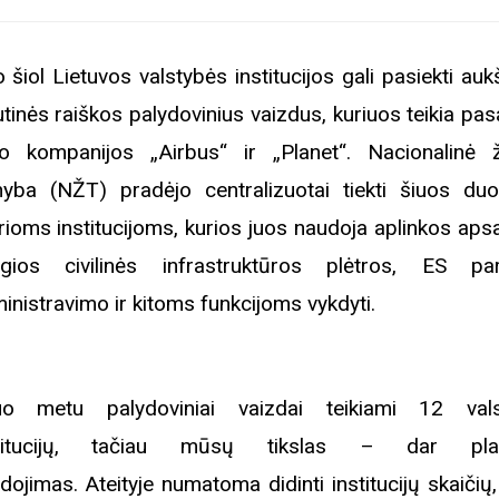
 šiol Lietuvos valstybės institucijos gali pasiekti auk
utinės raiškos palydovinius vaizdus, kuriuos teikia pas
io kompanijos „Airbus“ ir „Planet“. Nacionalinė
nyba (NŽT) pradėjo centralizuotai tiekti šiuos du
irioms institucijoms, kurios juos naudoja aplinkos aps
gios civilinės infrastruktūros plėtros, ES p
inistravimo ir kitoms funkcijoms vykdyti.
uo metu palydoviniai vaizdai teikiami 12 val
stitucijų, tačiau mūsų tikslas – dar plat
dojimas. Ateityje numatoma didinti institucijų skaičių,