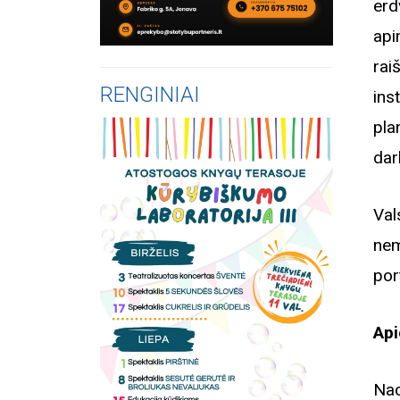
erd
api
rai
RENGINIAI
ins
pla
dar
Val
ne
por
Api
Nac