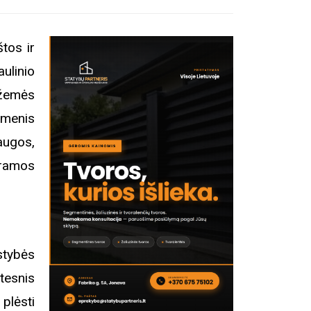
štos ir
aulinio
 žemės
omenis
augos,
aramos
stybės
esnis
 plėsti