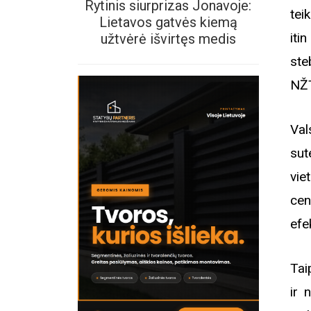
Rytinis siurprizas Jonavoje:
tei
Lietavos gatvės kiemą
iti
užtvėrė išvirtęs medis
ste
NŽT
Val
sut
vie
cen
efe
Tai
ir 