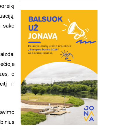
poreikį
uaciją,
 – sako
aizdai
rečioje
izes, o
itį ir
favimo
binius