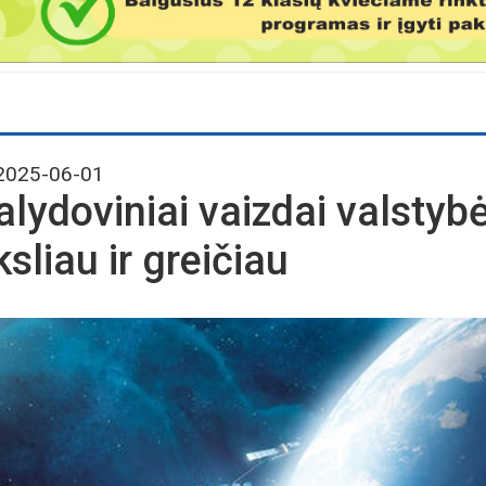
025-06-01
alydoviniai vaizdai valstyb
ksliau ir greičiau