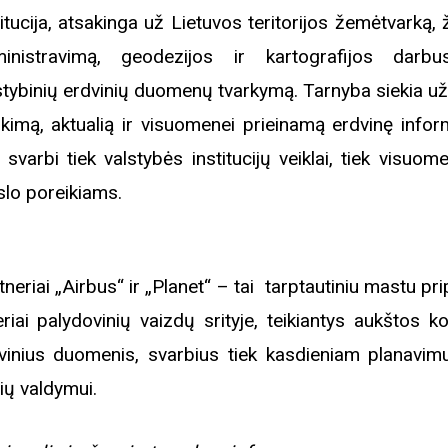
titucija, atsakinga už Lietuvos teritorijos žemėtvarką
inistravimą, geodezijos ir kartografijos darb
iame aplankyti parodą
stybinių erdvinių duomenų tvarkymą. Tarnyba siekia užt
Nusišypsok mums,
ešpatie“. Legendinio
ikimą, aktualią ir visuomenei prieinamą erdvinę inform
pektaklio kelionė“
i svarbi tiek valstybės institucijų veiklai, tiek visuom
slo poreikiams.
tneriai „Airbus“ ir „Planet“ – tai tarptautiniu mastu pri
eriai palydovinių vaizdų srityje, teikiantys aukštos k
vinius duomenis, svarbius tiek kasdieniam planavimui
zių valdymui.