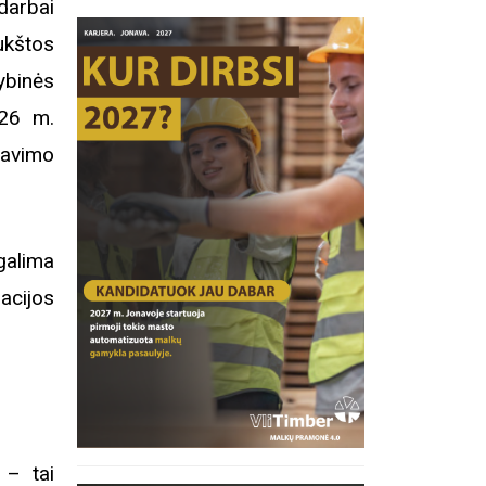
darbai
ukštos
ybinės
026 m.
navimo
galima
cijos
inius
 – tai