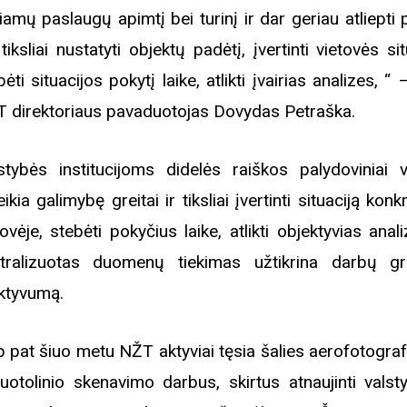
kiamų paslaugų apimtį bei turinį ir dar geriau atliepti 
n tiksliai nustatyti objektų padėtį, įvertinti vietovės sit
bėti situacijos pokytį laike, atlikti įvairias analizes, “
 direktoriaus pavaduotojas Dovydas Petraška.
stybės institucijoms didelės raiškos palydoviniai v
eikia galimybę greitai ir tiksliai įvertinti situaciją konk
tovėje, stebėti pokyčius laike, atlikti objektyvias anal
tralizuotas duomenų tiekimas užtikrina darbų gre
ktyvumą.
p pat šiuo metu NŽT aktyviai tęsia šalies aerofotogra
nuotolinio skenavimo darbus, skirtus atnaujinti valsty