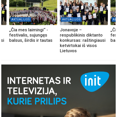
AKTUALIJOS
AKTUALIJOS
AK
„Čia mes laimingi“ -
Jonavoje –
„Či
o
festivalis, sujungęs
respublikinis diktanto
fes
usi
balsus, širdis ir tautas
konkursas: raštingiausi
bal
ketvirtokai iš visos
Lietuvos