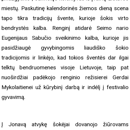
miestų. Paskutinę kalendorinės žiemos dieną scena
tapo tikra tradicijų švente, kurioje šokis virto
bendrystės kalba. Renginį atidarė Seimo nario
Eugenijaus Sabučio sveikinimo kalba, kurioje jis
pasidžiaugė gyvybingomis liaudiško šokio
tradicijomis ir linkėjo, kad tokios šventės dar ilgai
telktų bendruomenes visoje Lietuvoje, taip pat
nuoširdžiai padėkojo renginio režisierei Gerdai
Mykolaitienei už kūrybinį darbą ir indėlį į festivalio
gyvavimą.
Į Jonavą atvykę šokėjai dovanojo žiūrovams