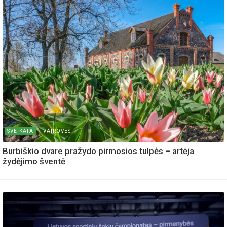
SVEIKATA
IVAIROVES
Burbiškio dvare pražydo pirmosios tulpės – artėja
žydėjimo šventė