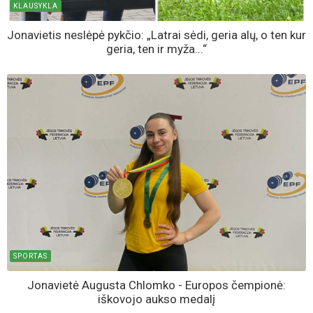
KLAUSYKLA
Jonavietis neslėpė pykčio: „Latrai sėdi, geria alų, o ten kur
geria, ten ir myža...“
SPORTAS
Jonavietė Augusta Chlomko - Europos čempionė:
iškovojo aukso medalį