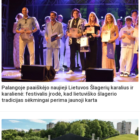
IVAIROVES
Palangoje paaiškėjo naujieji Lietuvos Šlagerių karalius ir
karalienė: festivalis įrodė, kad lietuviško šlagerio
tradicijas sėkmingai perima jaunoji karta