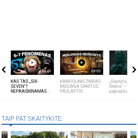
08:01
09:00
KAS TAS „SIX-
KAMUOLINIS ŽAIBAS:
„Septynių Kara
SEVEN“?
MĮSLINGA GAMTOS
Riteris" – kai
NEPAAIŠKINAMAS...
PASLAPTIS
paprastumas n
TAIP PAT SKAITYKITE: