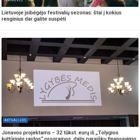
IVAIROVES
Lietuvoje įsibėgėjo festivalių sezonas: štai į kokius
renginius dar galite suspėti
AKTUALIJOS
Jonavos projektams – 32 tūkst. eurų iš „Tolygios
kultūrinės raidos“ programos, dalis paraiškų finansavimo