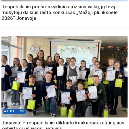
Respublikinis priešmokyklinio amžiaus vaikų, jų tėvų ir
mokytojų dailaus rašto konkursas „Mažoji plunksnelė
2026“ Jonavoje
AKTUALIJOS
Jonavoje – respublikinis diktanto konkursas: raštingiausi
ketvirtokai iš visos Lietuvos