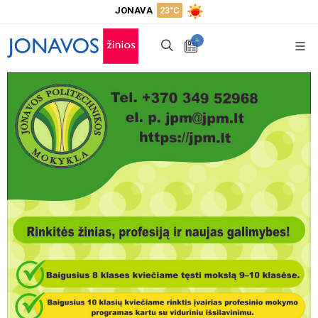
JONAVA
23°C
+