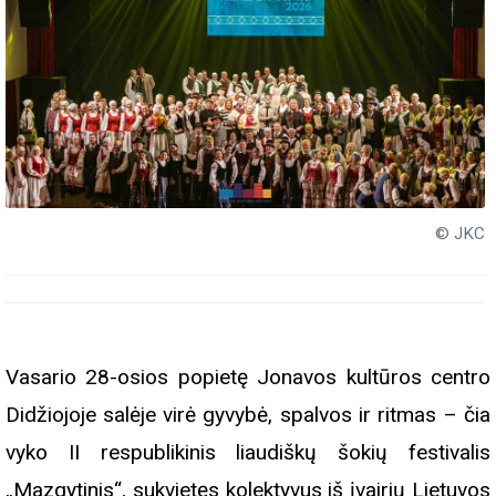
© JKC
Vasario 28-osios popietę Jonavos kultūros centro
Didžiojoje salėje virė gyvybė, spalvos ir ritmas – čia
vyko II respublikinis liaudiškų šokių festivalis
„Mazgytinis“, sukvietęs kolektyvus iš įvairių Lietuvos