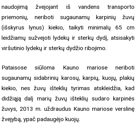
naudojimą žvejojant iš vandens transporto
priemonių, neriboti sugaunamų karpinių žuvų
(išskyrus lynus) kiekio, taikyti minimalų 65 cm
leidžiamų sužvejoti lydekų ir sterkų dydį, atsisakyti
viršutinio lydekų ir sterkų dydžio ribojimo.
Pataisose siūloma Kauno mariose neriboti
sugaunamų sidabrinių karosų, karpių, kuojų, plakių
kiekio, nes žuvų išteklių tyrimas atskleidžia, kad
didžiąją dalį marių žuvų išteklių sudaro karpinės
žuvys, 2013 m. uždraudus Kauno mariose verslinę
žvejybą, ypač padaugėjo kuojų.