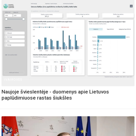
IVAIROVES
Naujoje švieslentėje - duomenys apie Lietuvos
paplūdimiuose rastas šiukšles