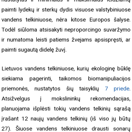
paimti lydekų ir sterkų dydis visuose valstybiniuose
vandens telkiniuose, nėra kitose Europos šalyse.
Todėl siūloma atsisakyti neproporcingo suvaržymo
ir numatoma leisti patiems žvejams apsispręsti, ar
paimti sugautą didelę žuvį.
Lietuvos vandens telkiniuose, kurių ekologinę būklę
siekiama pagerinti, taikomos biomanipuliacijos
priemonės, nustatytos šių taisyklių
7 priede
.
Atsižvelgus į mokslininkų rekomendacijas,
planuojama išplėsti tokių vandens telkinių sąrašą
įrašant 12 naujų vandens telkinių (iš viso jų būtų
27). Šiuose vandens telkiniuose drausti sonarų