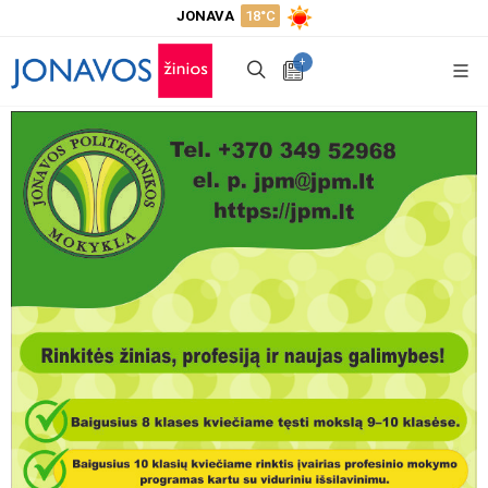
JONAVA
18°C
+