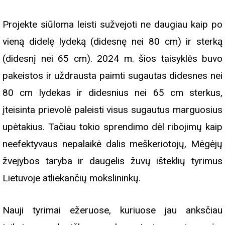
Projekte siūloma leisti sužvejoti ne daugiau kaip po
vieną didelę lydeką (didesnę nei 80 cm) ir sterką
(didesnį nei 65 cm). 2024 m. šios taisyklės buvo
pakeistos ir uždrausta paimti sugautas didesnes nei
80 cm lydekas ir didesnius nei 65 cm sterkus,
įteisinta prievolė paleisti visus sugautus marguosius
upėtakius. Tačiau tokio sprendimo dėl ribojimų kaip
neefektyvaus nepalaikė dalis meškeriotojų, Mėgėjų
žvejybos taryba ir daugelis žuvų išteklių tyrimus
Lietuvoje atliekančių mokslininkų.
Nauji tyrimai ežeruose, kuriuose jau anksčiau