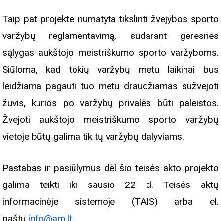
Taip pat projekte numatyta tikslinti žvejybos sporto
varžybų reglamentavimą, sudarant geresnes
sąlygas aukštojo meistriškumo sporto varžyboms.
Siūloma, kad tokių varžybų metu laikinai bus
leidžiama pagauti tuo metu draudžiamas sužvejoti
žuvis, kurios po varžybų privalės būti paleistos.
Žvejoti aukštojo meistriškumo sporto varžybų
vietoje būtų galima tik tų varžybų dalyviams.
Pastabas ir pasiūlymus dėl šio teisės akto projekto
galima teikti iki sausio 22 d. Teisės aktų
informacinėje sistemoje (TAIS) arba el.
paštu
info@am.lt
.