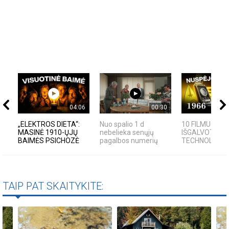
04:06
00:30
„ELEKTROS DIETA“:
Nuo spalio 1 d
10 FILMUOSE
MASINĖ 1910-ŲJŲ
nebelieka senųjų
IŠGALVOTŲ
BAIMĖS PSICHOZĖ
pagalbos numerių
TECHNOLOGIJŲ,
TAIP PAT SKAITYKITE: