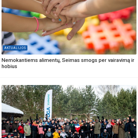
AKTUALIJOS
Nemokantiems alimentų, Seimas smogs per vairavimą ir
hobius