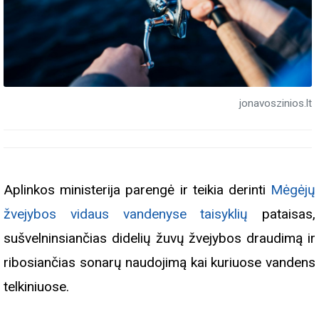
jonavoszinios.lt
Aplinkos ministerija parengė ir teikia derinti
Mėgėjų
žvejybos vidaus vandenyse taisyklių
pataisas,
sušvelninsiančias didelių žuvų žvejybos draudimą ir
ribosiančias sonarų naudojimą kai kuriuose vandens
telkiniuose.