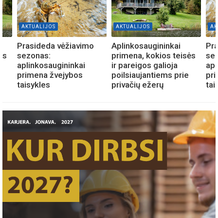
AKTUALIJOS
AKTUALIJOS
AK
Prasideda vėžiavimo
Aplinkosaugininkai
Pra
ės
sezonas:
primena, kokios teisės
se
aplinkosaugininkai
ir pareigos galioja
apl
primena žvejybos
poilsiaujantiems prie
pr
taisykles
privačių ežerų
tai