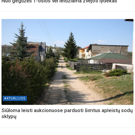
Nuo gegužės 1-osios vėl leidžiama žvejoti lydekas
AKTUALIJOS
Siūloma leisti aukcionuose parduoti šimtus apleistų sodų
sklypų