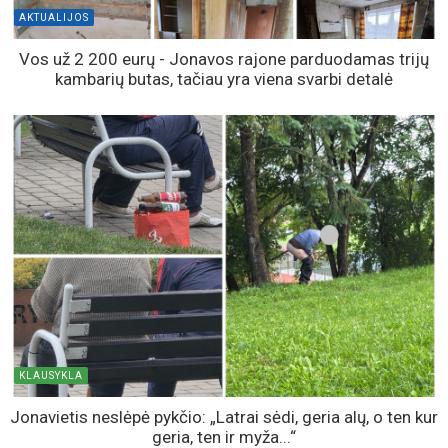
AKTUALIJOS
Vos už 2 200 eurų - Jonavos rajone parduodamas trijų
kambarių butas, tačiau yra viena svarbi detalė
KLAUSYKLA
Jonavietis neslėpė pykčio: „Latrai sėdi, geria alų, o ten kur
geria, ten ir myža...“