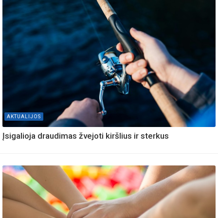
AKTUALIJOS
Įsigalioja draudimas žvejoti kiršlius ir sterkus