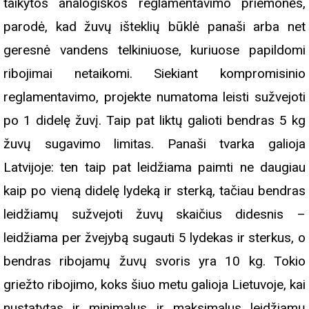
taikytos analogiškos reglamentavimo priemonės,
parodė, kad žuvų išteklių būklė panaši arba net
geresnė vandens telkiniuose, kuriuose papildomi
ribojimai netaikomi. Siekiant kompromisinio
reglamentavimo, projekte numatoma leisti sužvejoti
po 1 didelę žuvį. Taip pat liktų galioti bendras 5 kg
žuvų sugavimo limitas. Panaši tvarka galioja
Latvijoje: ten taip pat leidžiama paimti ne daugiau
kaip po vieną didelę lydeką ir sterką, tačiau bendras
leidžiamų sužvejoti žuvų skaičius didesnis –
leidžiama per žvejybą sugauti 5 lydekas ir sterkus, o
bendras ribojamų žuvų svoris yra 10 kg. Tokio
griežto ribojimo, koks šiuo metu galioja Lietuvoje, kai
nustatytas ir minimalus ir maksimalus leidžiamų