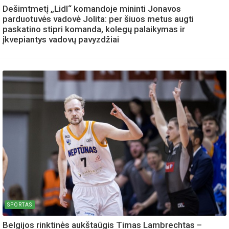
Dešimtmetį „Lidl“ komandoje mininti Jonavos
parduotuvės vadovė Jolita: per šiuos metus augti
paskatino stipri komanda, kolegų palaikymas ir
įkvepiantys vadovų pavyzdžiai
SPORTAS
Belgijos rinktinės aukštaūgis Timas Lambrechtas –