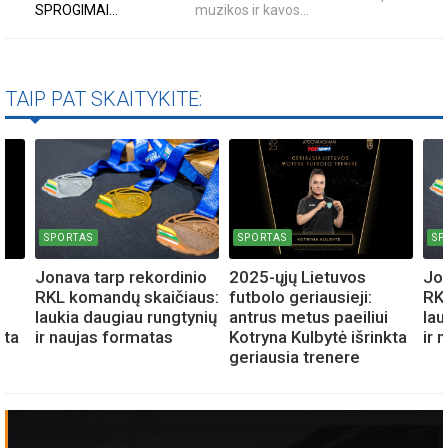
SPROGIMAI...
muzikos ir kavos...
TAIP PAT SKAITYKITE:
SPORTAS
SPORTAS
SP
Jonava tarp rekordinio
2025-ųjų Lietuvos
Jon
RKL komandų skaičiaus:
futbolo geriausieji:
RK
laukia daugiau rungtynių
antrus metus paeiliui
lau
kta
ir naujas formatas
Kotryna Kulbytė išrinkta
ir 
geriausia trenere