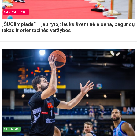
SAVIVALDYBE
„ŠUOlimpiada“ – jau rytoj: lauks šventinė eisena, pagundų
takas ir orientacinės varžybos
SPORTAS