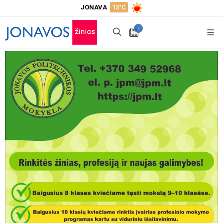
JONAVA
13°C
+