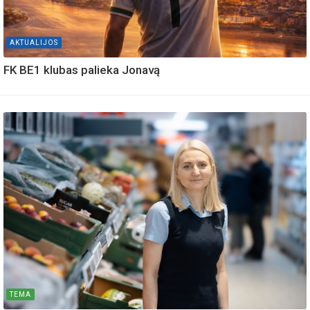
AKTUALIJOS
FK BE1 klubas palieka Jonavą
TEMA