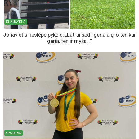
KLAUSYKLA
Jonavietis neslėpė pykčio: „Latrai sėdi, geria alų, o ten kur
geria, ten ir myža...“
SPORTAS