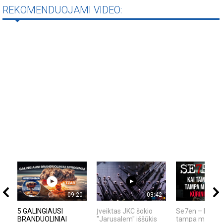
REKOMENDUOJAMI VIDEO:
09:20
03:42
5 GALINGIAUSI
Įveiktas JKC šokio
Se7en – kai t
BRANDUOLINIAI
"Jarusalem" iššūkis
tampa meno kū