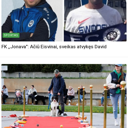
SPORTAS
FK ,,Jonava": Ačiū Eisvinai, sveikas atvykęs David