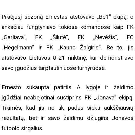
Praėjusį sezoną Ernestas atstovavo „Be1“ ekipą, o
anksčiau rungtyniavo tokiose komandose kaip FK
„Garliava“, FK „Šilutė“, FK „Nevėžis“, FC
„Hegelmann“ ir FK „Kauno Žalgiris“. Be to, jis
atstovavo Lietuvos U-21 rinktinę, kur demonstravo
savo įgūdžius tarptautiniuose turnyruose.
Ernesto sukaupta patirtis A lygoje ir žaidimo
įgūdžiai neabejotinai sustiprins FK „Jonava“ ekipą.
Tikimės, kad jis ne tik padės siekti aukščiausių
rezultatų, bet ir savo žaidimu džiugins Jonavos
futbolo sirgalius.