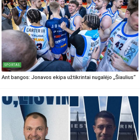
SPORTAS
Ant bangos: Jonavos ekipa užtikrintai nugalėjo „Šiaulius“