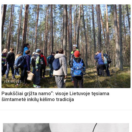
IVAIROVES
Paukščiai grįžta namo“: visoje Lietuvoje tęsiama
šimtametė inkilų kėlimo tradicija