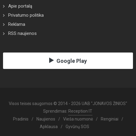
Apie portalą
Privatumo politika
Reklama
RSS naujienos
Google Play
Visos teisės saugomos © 2014 - 2026 UAB "JONAVOS ŽINIOS"
Sprendimas:
Reception IT
Pradinis
/
Naujienos
/
Vieša nuomonė
/
Renginiai
/
Apklausa
/
Gyvūnų SOS