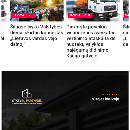
SAVIVALDYBE
SAVIVALDYBE
SA
Šiluose įvyko Valstybės
Parengta poveikio
Šil
i
dienai skirtas koncertas
visuomenės sveikatai
die
ėl
„Lietuvos vardas vėjo
vertinimo ataskaita dėl
„Li
dainoj“
nuotekų valyklos
dai
pajėgumų didinimo
Kauno gatvėje