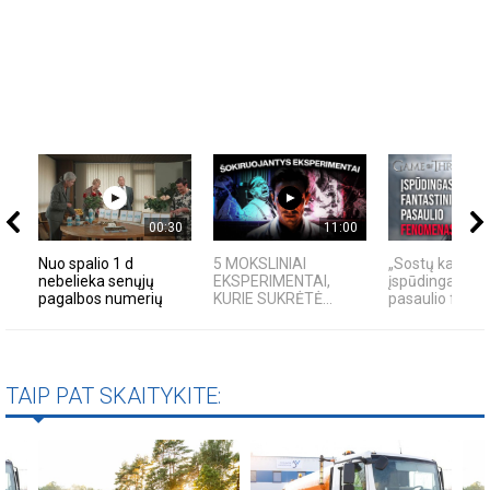
00:30
11:00
Nuo spalio 1 d
5 MOKSLINIAI
„Sostų karai" -
nebelieka senųjų
EKSPERIMENTAI,
įspūdingas fan
pagalbos numerių
KURIE SUKRĖTĖ...
pasaulio fen
TAIP PAT SKAITYKITE: