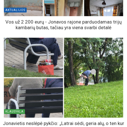
AKTUALIJOS
Vos už 2 200 eurų - Jonavos rajone parduodamas trijų
kambarių butas, tačiau yra viena svarbi detalė
KLAUSYKLA
Jonavietis neslėpė pykčio: „Latrai sėdi, geria alų, o ten kur