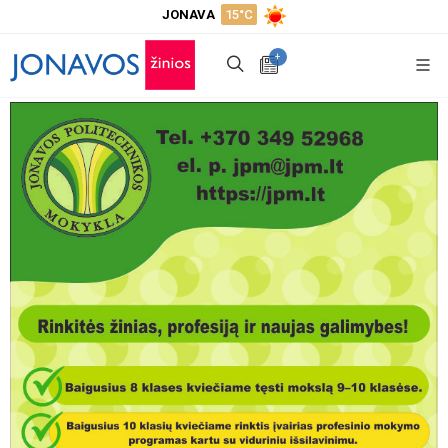
JONAVA
15°C
+