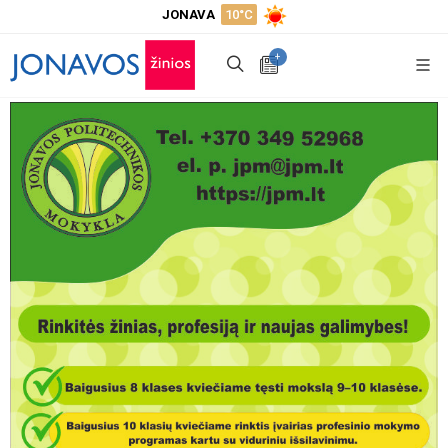
JONAVA
10°C
+