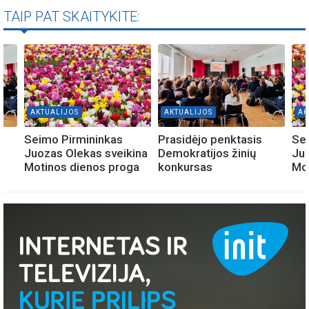
TAIP PAT SKAITYKITE:
AKTUALIJOS
AKTUALIJOS
AK
Seimo Pirmininkas
Prasidėjo penktasis
Se
Juozas Olekas sveikina
Demokratijos žinių
Juo
Motinos dienos proga
konkursas
Mo