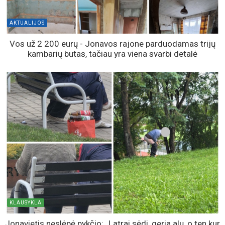
AKTUALIJOS
Vos už 2 200 eurų - Jonavos rajone parduodamas trijų
kambarių butas, tačiau yra viena svarbi detalė
KLAUSYKLA
Jonavietis neslėpė pykčio: „Latrai sėdi, geria alų, o ten kur