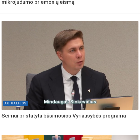
mikrojudumo priemonių eismą
AKTUALIJOS
Seimui pristatyta būsimosios Vyriausybės programa