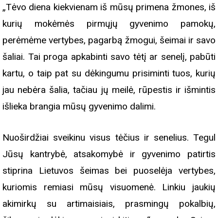
„Tėvo diena kiekvienam iš mūsų primena žmones, iš
kurių mokėmės pirmųjų gyvenimo pamokų,
perėmėme vertybes, pagarbą žmogui, šeimai ir savo
šaliai. Tai proga apkabinti savo tėtį ar senelį, pabūti
kartu, o taip pat su dėkingumu prisiminti tuos, kurių
jau nebėra šalia, tačiau jų meilė, rūpestis ir išmintis
išlieka brangia mūsų gyvenimo dalimi.
Nuoširdžiai sveikinu visus tėčius ir senelius. Tegul
Jūsų kantrybė, atsakomybė ir gyvenimo patirtis
stiprina Lietuvos šeimas bei puoselėja vertybes,
kuriomis remiasi mūsų visuomenė. Linkiu jaukių
akimirkų su artimaisiais, prasmingų pokalbių,