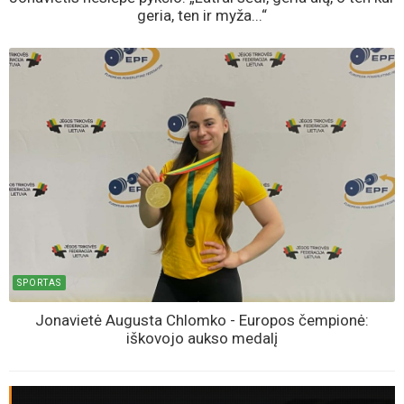
geria, ten ir myža...“
SPORTAS
Jonavietė Augusta Chlomko - Europos čempionė:
iškovojo aukso medalį