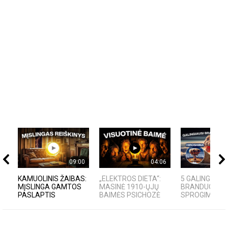
09:00
04:06
KAMUOLINIS ŽAIBAS:
„ELEKTROS DIETA“:
5 GALINGIAUSI
MĮSLINGA GAMTOS
MASINĖ 1910-ŲJŲ
BRANDUOLINIA
PASLAPTIS
BAIMĖS PSICHOZĖ
SPROGIMAI...