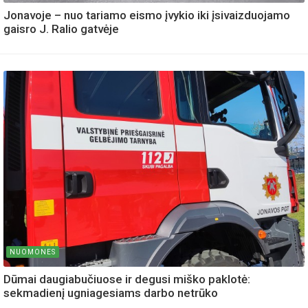
Jonavoje – nuo tariamo eismo įvykio iki įsivaizduojamo
gaisro J. Ralio gatvėje
NUOMONES
Dūmai daugiabučiuose ir degusi miško paklotė:
sekmadienį ugniagesiams darbo netrūko