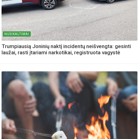
NUSIKALTIMAI
Trumpiausią Joninių naktį incidentų neišvengta: gesinti
laužai, rasti įtariami narkotikai, registruota vagystė