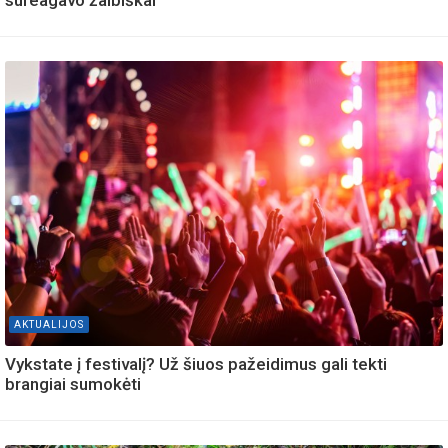
sureagavo žaibiškai
AKTUALIJOS
Vykstate į festivalį? Už šiuos pažeidimus gali tekti
brangiai sumokėti