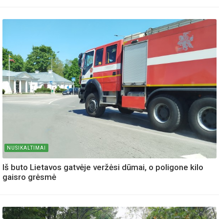
NUSIKALTIMAI
Iš buto Lietavos gatvėje veržėsi dūmai, o poligone kilo
gaisro grėsmė