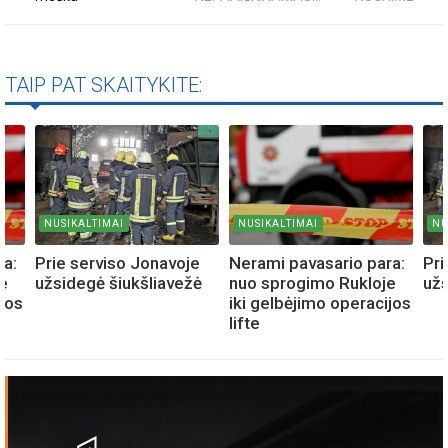
TAIP PAT SKAITYKITE:
NUSIKALTIMAI
NUSIKALTIMAI
NU
ra:
Prie serviso Jonavoje
Nerami pavasario para:
Pri
e
užsidegė šiukšliavežė
nuo sprogimo Rukloje
užs
ijos
iki gelbėjimo operacijos
lifte