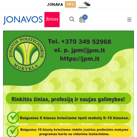
JONAVA
19°C
+