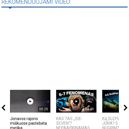
REKOMENDUOJAMI VIDEO:
00:25
08:01
Jonavos rajono
KAS TAS „SIX-
KĄ SLEPIA BA
miškuose pastebėta
SEVEN“?
JŪRA? 5
meška
NEPAAIŠKINAMAS...
NUGRIMZDUSIO