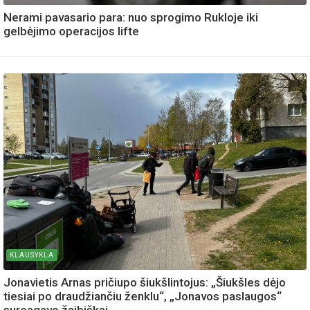
Nerami pavasario para: nuo sprogimo Rukloje iki
gelbėjimo operacijos lifte
KLAUSYKLA
Jonavietis Arnas pričiupo šiukšlintojus: „Šiukšles dėjo
tiesiai po draudžiančiu ženklu“, „Jonavos paslaugos“