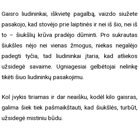
Gaisro liudininkai, iškvietę pagalbą, vaizdo siužete
pasakojo, kad stovėjo prie laiptinės ir nei iš šio, nei iš
to – šiukšlių krūva pradėjo dūminti. Pro sukrautas
šiukšles nėjo nei vienas žmogus, niekas negalėjo
padegti tyčia, tad liudininkai įtaria, kad atliekos
užsidegė savaime. Ugniagesiai gelbėtojai nelinkę
tikėti šiuo liudininkų pasakojimu.
Kol įvykis tiriamas ir dar neaišku, kodėl kilo gaisras,
galima šiek tiek pašmaikštauti, kad šiukšlės, turbūt,
užsidegė mistiniu būdu.