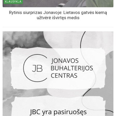
KLAUSYKLA
Rytinis siurprizas Jonavoje: Lietavos gatvės kiemą
užtvėrė išvirtęs medis