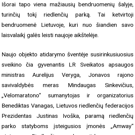
Išorai tapo viena mažiausių bendruomenių šalyje,
turinčių tokį riedlenčių parką. Tai ketvirtoji
bendruomenė Lietuvoje, kuri nuo šiandien savo
laisvalaikį galės leisti naujoje aikštelėje.
Naujo objekto atidarymo šventėje susirinkusiuosius
sveikino čia gyvenantis LR Sveikatos apsaugos
ministras Aurelijus Veryga, Jonavos rajono
savivaldybės meras Mindaugas Sinkevičius,
„Velomaratono“ sumanytojas ir organizatorius
Benediktas Vanagas, Lietuvos riedlenčių federacijos
Prezidentas Justinas Ivoška, paramą riedlenčių
parko statyboms įsteigusios įmonės „Amway“