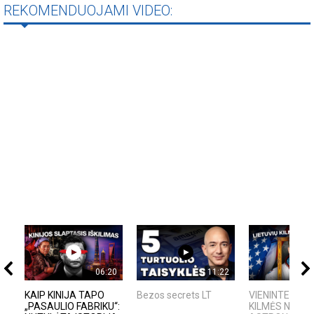
REKOMENDUOJAMI VIDEO:
06:20
11:22
KAIP KINIJA TAPO
Bezos secrets LT
VIENINTELIS L
„PASAULIO FABRIKU“:
KILMĖS NASA