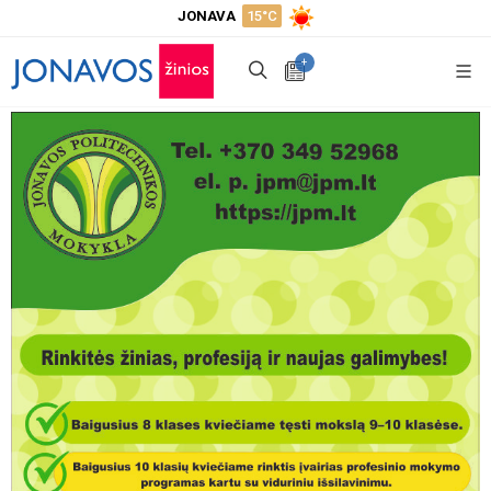
JONAVA
15°C
+