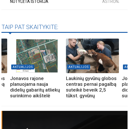
NUTYLĖTA ISTORIJA
ASTRONAUTA
TAIP PAT SKAITYKITE:
AKTUALIJOS
AKTUALIJOS
AK
bos
Jonavos rajone
Laukinių gyvūnų globos
Jo
lbą
planuojama nauja
centras pernai pagalbą
pla
didelių gabaritų atliekų
suteikė beveik 2,5
did
surinkimo aikštelė
tūkst. gyvūnų
sur