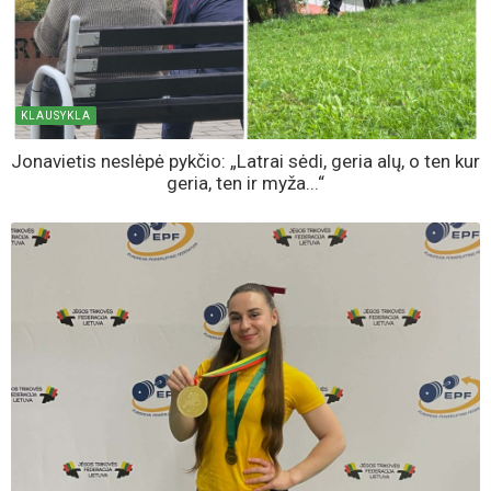
KLAUSYKLA
Jonavietis neslėpė pykčio: „Latrai sėdi, geria alų, o ten kur
geria, ten ir myža...“