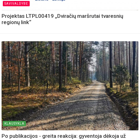
SAVIVALDYBE
Projektas LTPL00419 „Dviračių maršrutai tvaresnių
regionų link“
KLAUSYKLA
Po publikacijos - greita reakcija: gyventoja dėkoja už