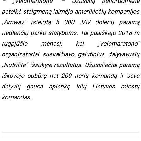
– „Velomaratone“ – Užusalių bendruomenė
pateikė staigmeną laimėjo amerikiečių kompanijos
„Amway“ įsteigtą 5 000 JAV dolerių paramą
riedlenčių parko statyboms. Tai paaiškėjo 2018 m
rugpjūčio mėnesį, kai „Velomaratono”
organizatoriai suskaičiavo galutinius dalyvavusių
„Nutrilite” iššūkyje rezultatus. Užusaliečiai paramą
iškovojo subūrę net 200 narių komandą ir savo
dalyvių gausa aplenkę kitų Lietuvos miestų
komandas.