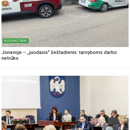
NUSIKALTIMAI
Jonavoje – ,,juodasis" šeštadienis: tarnyboms darbo
netrūko