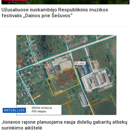
Užusaliuose nuskambėjo Respublikinis muzikos
festivalis „Dainos prie Šešuvos“
AKTUALIJOS
Jonavos rajone planuojama nauja didelių gabaritų atliekų
surinkimo aikštelė