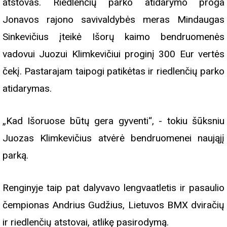
atstovas. Riedlenčių parko atidarymo proga
Jonavos rajono savivaldybės meras Mindaugas
Sinkevičius įteikė Išorų kaimo bendruomenės
vadovui Juozui Klimkevičiui proginį 300 Eur vertės
čekį. Pastarajam taipogi patikėtas ir riedlenčių parko
atidarymas.
„Kad Išoruose būtų gera gyventi“, - tokiu šūksniu
Juozas Klimkevičius atvėrė bendruomenei naująjį
parką.
Renginyje taip pat dalyvavo lengvaatletis ir pasaulio
čempionas Andrius Gudžius, Lietuvos BMX dviračių
ir riedlenčių atstovai, atlikę pasirodymą.