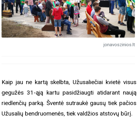
jonavoszinios.lt
Kaip jau ne kartą skelbta, Užusaliečiai kvietė visus
gegužės 31-ąją kartu pasidžiaugti atidarant naują
riedlenčių parką. Šventė sutraukė gausų tiek pačios
Užusalių bendruomenės, tiek valdžios atstovų būrį.