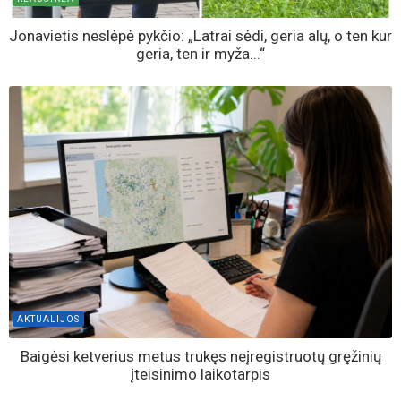
Jonavietis neslėpė pykčio: „Latrai sėdi, geria alų, o ten kur
geria, ten ir myža...“
AKTUALIJOS
Baigėsi ketverius metus trukęs neįregistruotų gręžinių
įteisinimo laikotarpis