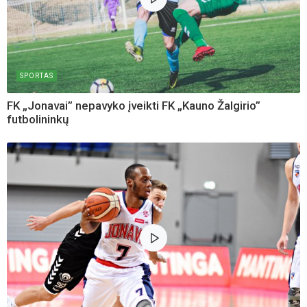
SPORTAS
FK „Jonavai” nepavyko įveikti FK „Kauno Žalgirio”
futbolininkų