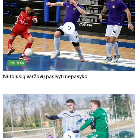
SPORTAS
Nutolusių varžovų pasivyti nepavyko