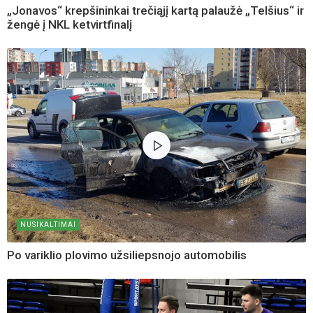
„Jonavos“ krepšininkai trečiąjį kartą palaužė „Telšius“ ir
žengė į NKL ketvirtfinalį
NUSIKALTIMAI
Po variklio plovimo užsiliepsnojo automobilis