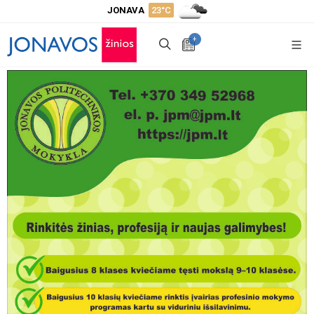
JONAVA
23°C
+