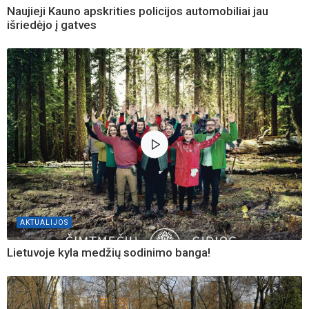
Naujieji Kauno apskrities policijos automobiliai jau
išriedėjo į gatves
AKTUALIJOS
Lietuvoje kyla medžių sodinimo banga!