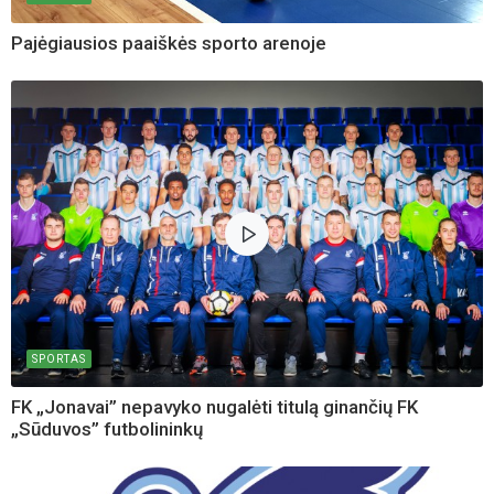
Pajėgiausios paaiškės sporto arenoje
SPORTAS
FK „Jonavai” nepavyko nugalėti titulą ginančių FK
„Sūduvos” futbolininkų