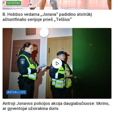
SPORTAS
B. Hobbso vedama „Jonava“ padidino atotrūkį
aštuntfinalio serijoje prieš „Telšius“
AKTUALIJOS
Antroji Jonavos policijos akcija daugiabučiuose: tikrino,
ar gyventojai užsirakina duris