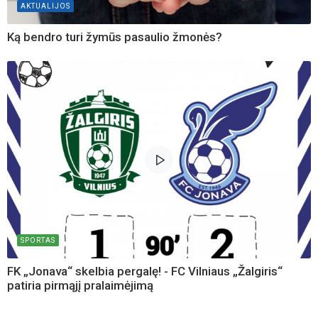
AKTUALIJOS
Ką bendro turi žymūs pasaulio žmonės?
SPORTAS
FK „Jonava“ skelbia pergalę! - FC Vilniaus „Žalgiris“
patiria pirmąjį pralaimėjimą