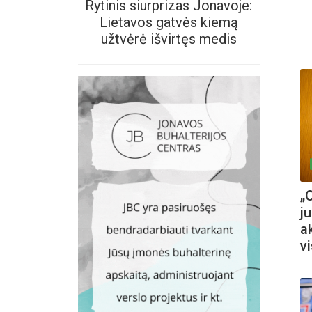
Rytinis siurprizas Jonavoje:
Lietavos gatvės kiemą
užtvėrė išvirtęs medis
„
ju
a
v