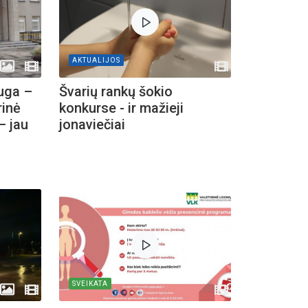
AKTUALIJOS
uga –
Švarių rankų šokio
rinė
konkurse - ir mažieji
– jau
jonaviečiai
SVEIKATA
inius