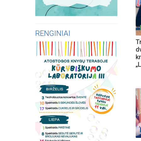
RENGINIAI
Tr
d
k
„L