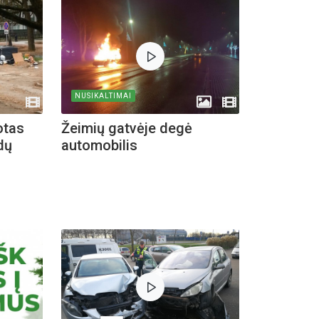
NUSIKALTIMAI
otas
Žeimių gatvėje degė
dų
automobilis