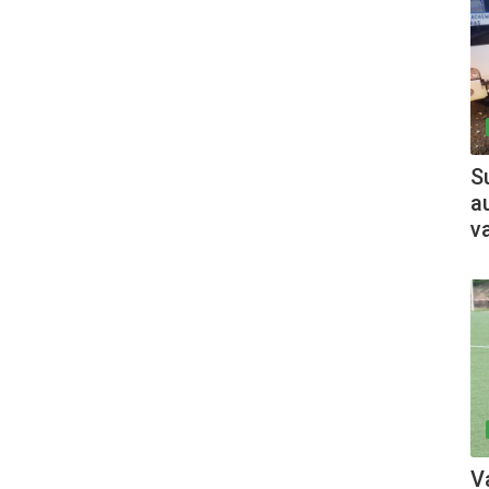
Su
a
v
V