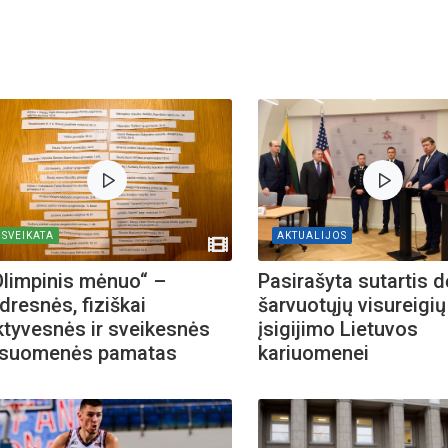
SVEIKATA
AKTUALIJOS
Olimpinis mėnuo“ –
Pasirašyta sutartis d
dresnės, fiziškai
šarvuotųjų visureigių
ktyvesnės ir sveikesnės
įsigijimo Lietuvos
isuomenės pamatas
kariuomenei