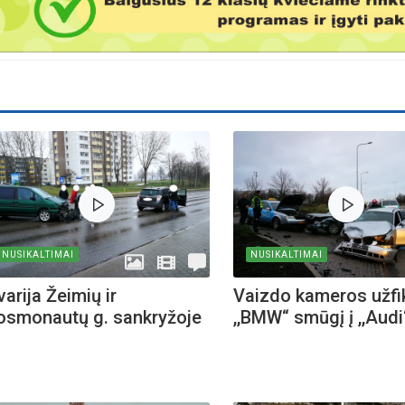
NUSIKALTIMAI
NUSIKALTIMAI
arija Žeimių ir
Vaizdo kameros užf
osmonautų g. sankryžoje
,,BMW“ smūgį į ,,Audi