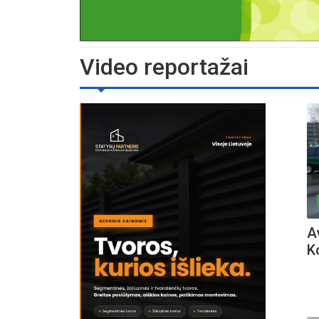
Video reportažai
Av
K