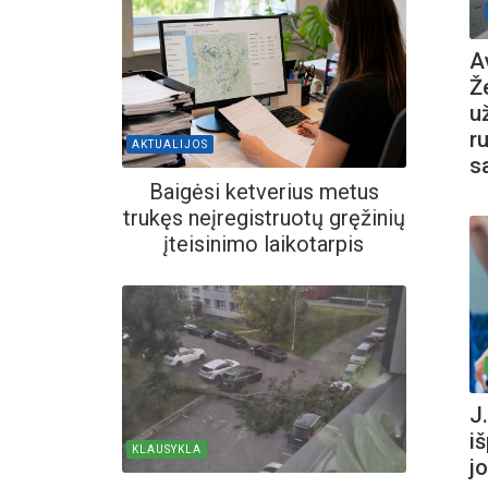
A
Ž
u
r
AKTUALIJOS
s
Baigėsi ketverius metus
trukęs neįregistruotų gręžinių
įteisinimo laikotarpis
J.
i
KLAUSYKLA
j