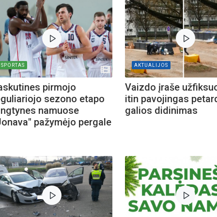
SPORTAS
AKTUALIJOS
askutines pirmojo
Vaizdo įraše užfiksu
eguliariojo sezono etapo
itin pavojingas petar
ungtynes namuose
galios didinimas
,Jonava" pažymėjo pergale