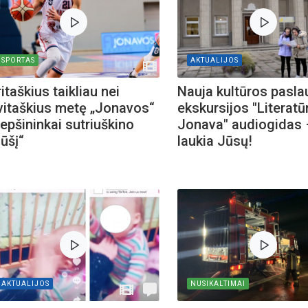
SPORTAS
AKTUALIJOS
itaškius taikliau nei
Nauja kultūros pasla
vitaškius metę „Jonavos“
ekskursijos "Literatū
repšininkai sutriuškino
Jonava" audiogidas 
ūšį“
laukia Jūsų!
AKTUALIJOS
NUSIKALTIMAI
Biblioteka kviečia į reng
rugpjūčio mėnesį