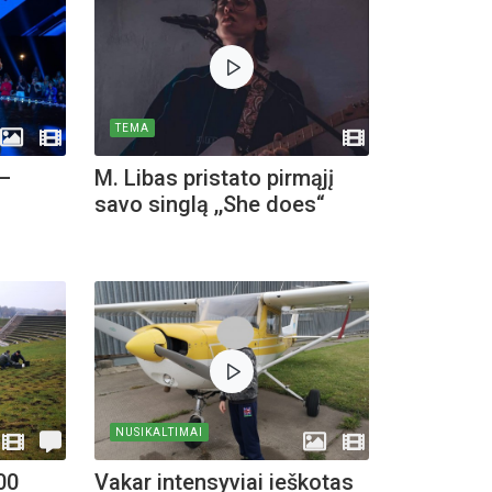
TEMA
 –
M. Libas pristato pirmąjį
savo singlą ,,She does“
NUSIKALTIMAI
00
Vakar intensyviai ieškotas