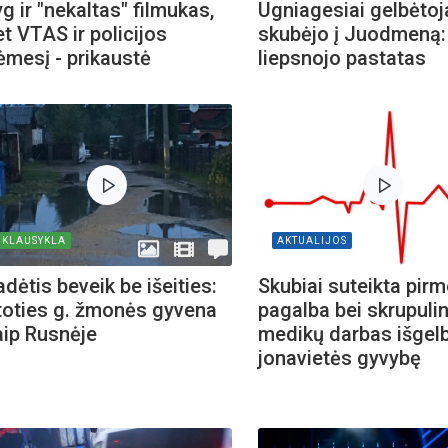
g ir "nekaltas" filmukas,
Ugniagesiai gelbėtoj
et VTAS ir policijos
skubėjo į Juodmeną:
ėmesį - prikaustė
liepsnojo pastatas
iame aplankyti parodą
Nusišypsok mums,
ešpatie“. Legendinio
pektaklio kelionė“
KLAUSYKLA
AKTUALIJOS
dėtis beveik be išeities:
Skubiai suteikta pirm
toties g. žmonės gyvena
pagalba bei skrupuli
aip Rusnėje
medikų darbas išgel
jonavietės gyvybę