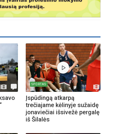
SPORTAS
iksavo
Įspūdingą atkarpą
“
trečiajame kėlinyje sužaidę
jonaviečiai išsivežė pergalę
iš Šilalės