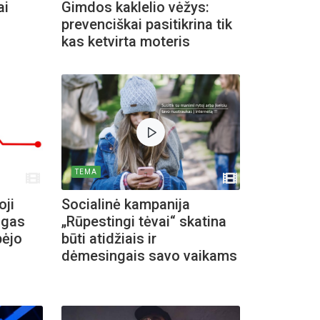
ai
Gimdos kaklelio vėžys:
prevenciškai pasitikrina tik
kas ketvirta moteris
Registracija į eitynes
Ekskurs
Kosakovsk
įkūrim
TEMA
oji
Socialinė kampanija
ngas
„Rūpestingi tėvai“ skatina
bėjo
būti atidžiais ir
dėmesingais savo vaikams