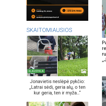
SKAITOMIAUSIOS
P
r
r
,
KLAUSYKLA
Jonavietis neslėpė pykčio:
„Latrai sėdi, geria alų, o ten
kur geria, ten ir myža...“