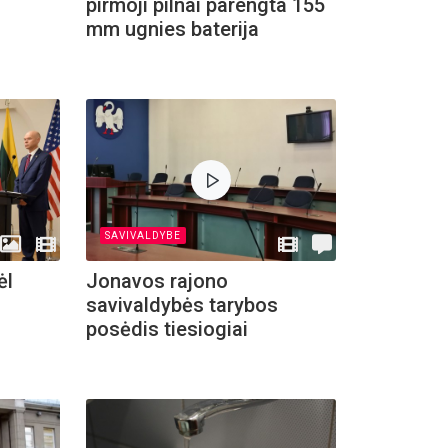
pirmoji pilnai parengta 155
mm ugnies baterija
SAVIVALDYBE
ėl
Jonavos rajono
savivaldybės tarybos
posėdis tiesiogiai