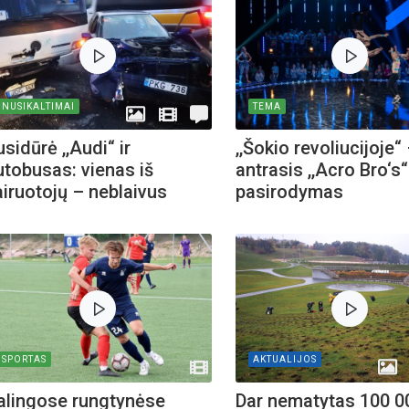
NUSIKALTIMAI
TEMA
sidūrė ,,Audi“ ir
,,Šokio revoliucijoje“
utobusas: vienas iš
antrasis ,,Acro Bro‘s“
airuotojų – neblaivus
pasirodymas
SPORTAS
AKTUALIJOS
alingose rungtynėse
Dar nematytas 100 0