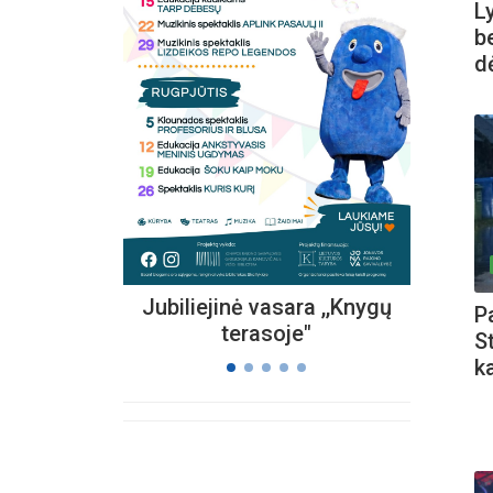
Ly
b
d
Kvieč
„
Vi
s
Jubiliejinė vasara ,,Knygų
Pa
terasoje"
S
k