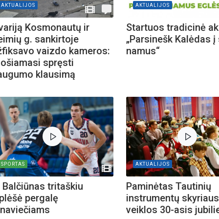
AKTUALIJOS
AKTUALIJOS
variją Kosmonautų ir
Startuos tradicinė ak
eimių g. sankirtoje
„Parsinešk Kalėdas į
žfiksavo vaizdo kameros:
namus“
uošiamasi spręsti
augumo klausimą
SPORTAS
AKTUALIJOS
 Balčiūnas tritaškiu
Paminėtas Tautinių
šplėšė pergalę
instrumentų skyriau
onaviečiams
veiklos 30-asis jubili