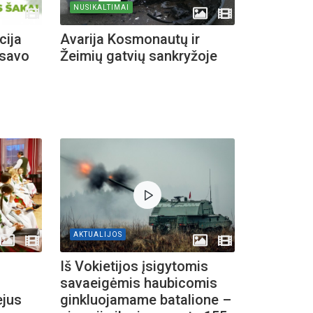
NUSIKALTIMAI
cija
Avarija Kosmonautų ir
 savo
Žeimių gatvių sankryžoje
AKTUALIJOS
Iš Vokietijos įsigytomis
s
savaeigėmis haubicomis
ejus
ginkluojamame batalione –