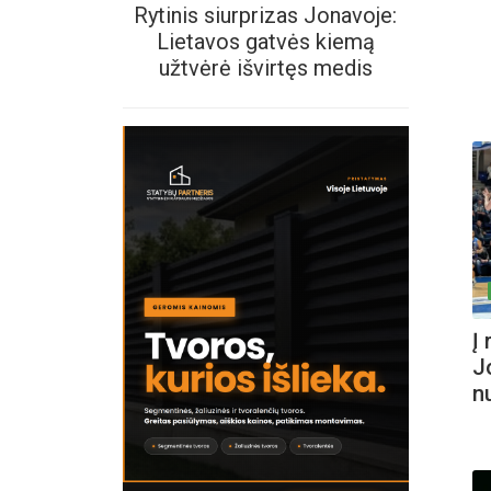
Rytinis siurprizas Jonavoje:
Lietavos gatvės kiemą
užtvėrė išvirtęs medis
Į
J
n