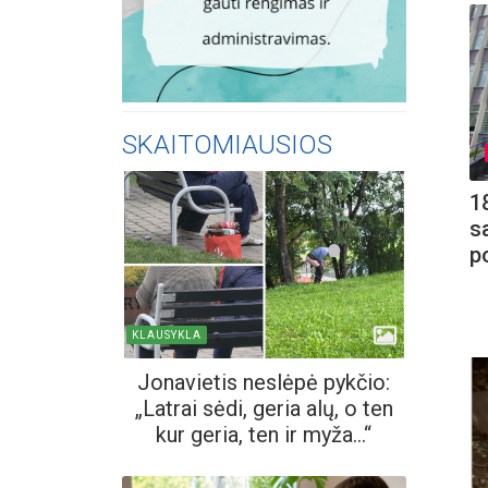
SKAITOMIAUSIOS
1
s
p
KLAUSYKLA
Jonavietis neslėpė pykčio:
„Latrai sėdi, geria alų, o ten
kur geria, ten ir myža...“