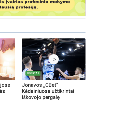
SPORTAS
ijose
Jonavos ,,CBet"
dės
Kėdainiuose užtikrintai
iškovojo pergalę