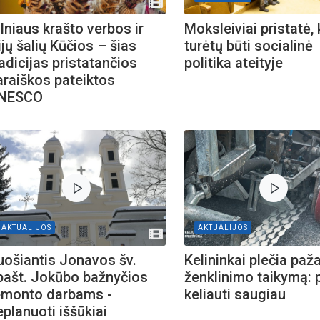
rugpjūčio mėnesį
lniaus krašto verbos ir
Moksleiviai pristatė,
ijų šalių Kūčios – šias
turėtų būti socialinė
iame aplankyti parodą
adicijas pristatančios
politika ateityje
Nusišypsok mums,
araiškos pateiktos
ešpatie“. Legendinio
NESCO
pektaklio kelionė“
AKTUALIJOS
AKTUALIJOS
uošiantis Jonavos šv.
Kelininkai plečia pa
pašt. Jokūbo bažnyčios
ženklinimo taikymą:
emonto darbams -
keliauti saugiau
eplanuoti iššūkiai