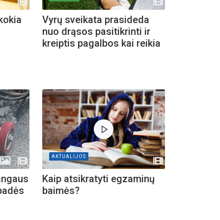
 kokia
Vyrų sveikata prasideda
nuo drąsos pasitikrinti ir
Registracija į eitynes
Ekskurs
kreiptis pagalbos kai reikia
Kosakovsk
įkūrim
AKTUALIJOS
žangaus
Kaip atsikratyti egzaminų
 padės
baimės?