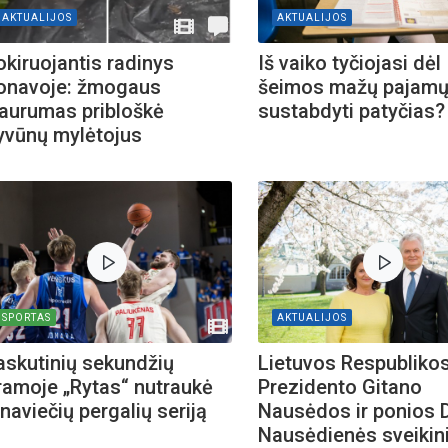
AKTUALIJOS
AKTUALIJOS
okiruojantis radinys
Iš vaiko tyčiojasi dėl
onavoje: žmogaus
šeimos mažų pajamų
iaurumas pribloškė
sustabdyti patyčias?
yvūnų mylėtojus
SPORTAS
AKTUALIJOS
askutinių sekundžių
Lietuvos Respubliko
ramoje „Rytas“ nutraukė
Prezidento Gitano
naviečių pergalių seriją
Nausėdos ir ponios 
Nausėdienės sveiki