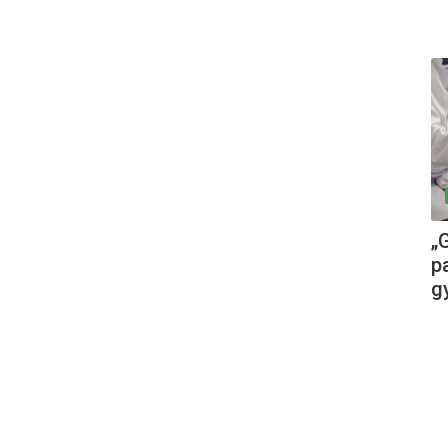
„
pa
g