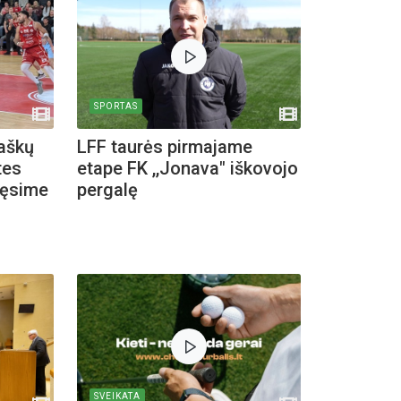
SPORTAS
taškų
LFF taurės pirmajame
tes
etape FK ,,Jonava" iškovojo
atęsime
pergalę
inius
SVEIKATA