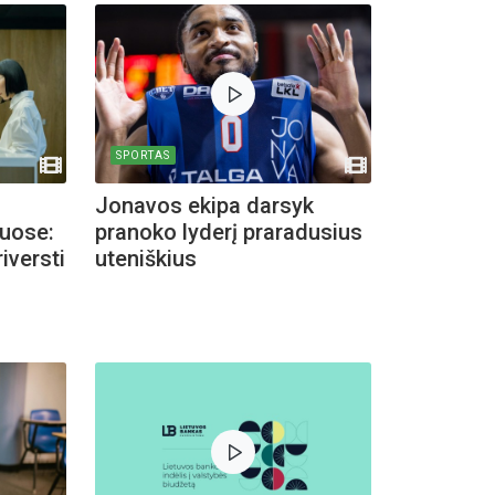
SPORTAS
Jonavos ekipa darsyk
uose:
pranoko lyderį praradusius
iversti
uteniškius