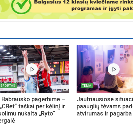
SPORTAS
TEMA
. Babrausko pagerbime –
Jautriausiose situac
„CBet“ taškai per kėlinį ir
paauglių tėvams pa
uolimu nukalta „Ryto“
atvirumas ir pagarba
ergalė