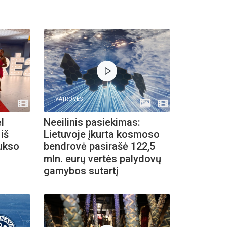
IVAIROVES
l
Neeilinis pasiekimas:
 iš
Lietuvoje įkurta kosmoso
aukso
bendrovė pasirašė 122,5
mln. eurų vertės palydovų
gamybos sutartį