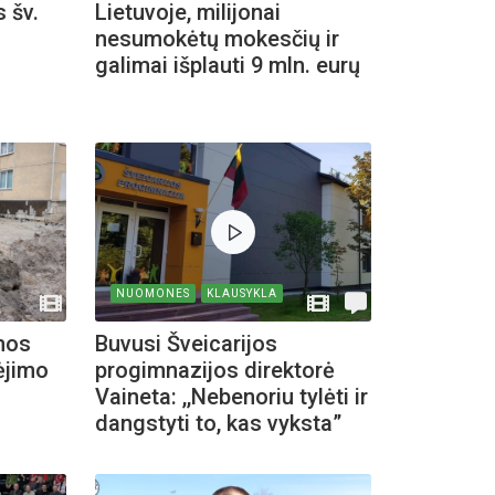
 šv.
Lietuvoje, milijonai
nesumokėtų mokesčių ir
galimai išplauti 9 mln. eurų
NUOMONES
KLAUSYKLA
mos
Buvusi Šveicarijos
ėjimo
progimnazijos direktorė
Vaineta: ,,Nebenoriu tylėti ir
dangstyti to, kas vyksta”