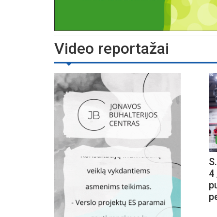
Video reportažai
S
4 
p
p