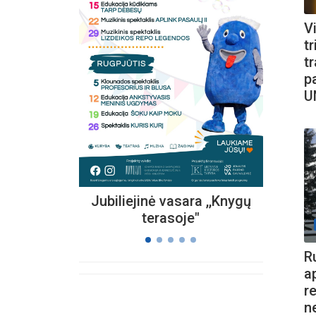
Vi
tr
Kvieč
tr
„
p
Vi
U
s
Jubiliejinė vasara ,,Knygų
terasoje"
R
a
r
n