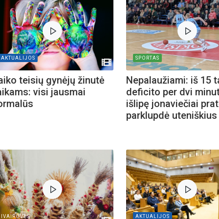
AKTUALIJOS
SPORTAS
aiko teisių gynėjų žinutė
Nepalaužiami: iš 15 
aikams: visi jausmai
deficito per dvi minu
ormalūs
išlipę jonaviečiai pr
parklupdė uteniškius
Biblioteka kviečia į reng
IVAIROVES
AKTUALIJOS