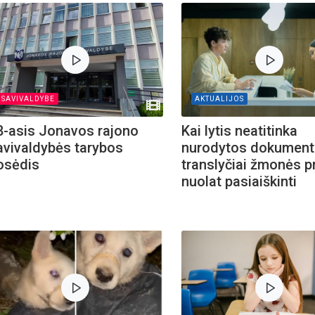
SAVIVALDYBE
AKTUALIJOS
8-asis Jonavos rajono
Kai lytis neatitinka
avivaldybės tarybos
nurodytos dokument
osėdis
translyčiai žmonės pr
nuolat pasiaiškinti