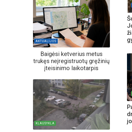
Š
J
ž
g
AKTUALIJOS
Baigėsi ketverius metus
trukęs neįregistruotų gręžinių
įteisinimo laikotarpis
P
d
jo
KLAUSYKLA