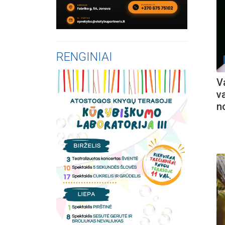
RENGINIAI
V
v
n