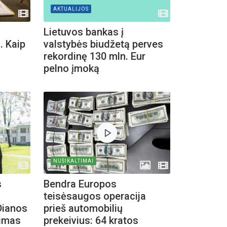
AKTUALIJOS
Lietuvos bankas į
. Kaip
valstybės biudžetą perves
rekordinę 130 mln. Eur
pelno įmoką
NUSIKALTIMAI
s
Bendra Europos
teisėsaugos operacija
Dianos
prieš automobilių
nimas
prekeivius: 64 kratos