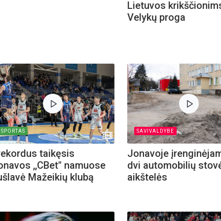
Lietuvos krikščionims
Velykų proga
SPORTAS
SAVIVALDYBE
 rekordus taikęsis
Jonavoje įrenginėja
onavos ,,CBet" namuose
dvi automobilių stov
ušlavė Mažeikių klubą
aikštelės