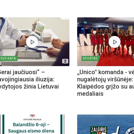
SVEIKATA
SPORTAS
Gerai jaučiuosi“ –
,,Unico" komanda - vė
vojingiausia iliuzija:
nugalėtojų viršūnėje:
ydytojos žinia Lietuvai
Klaipėdos grįžo su 
medaliais