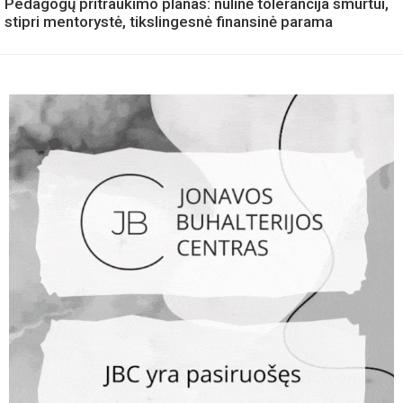
Pedagogų pritraukimo planas: nulinė tolerancija smurtui,
stipri mentorystė, tikslingesnė finansinė parama