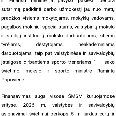
ir Finansų ministerija pavyko pasiekti bendrą
sutarimą padidinti darbo užmokestį jau nuo metų
pradžios visiems mokytojams, mokyklų vadovams,
pagalbos mokiniui specialistams, valstybinių mokslo
ir studijų institucijų mokslo darbuotojams, kitiems
tyrėjams, dėstytojams, neakademiniams
darbuotojams, taip pat valstybinėse ir savivaldybių
įstaigose dirbantiems sporto treneriams “, – sako
švietimo, mokslo ir sporto ministrė Raminta
Popovienė.
Finansavimas auga visose ŠMSM kuruojamose
srityse. 2026 m. valstybės ir savivaldybių
asignavimai švietimui perkops 5 milijardus eurų ir