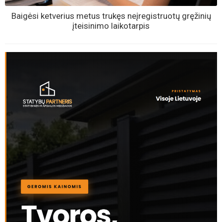
Baigėsi ketverius metus trukęs neįregistruotų gręžinių
įteisinimo laikotarpis