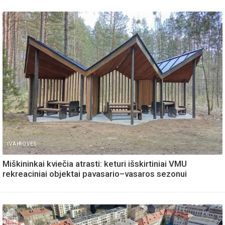
IVAIROVES
Miškininkai kviečia atrasti: keturi išskirtiniai VMU
rekreaciniai objektai pavasario–vasaros sezonui