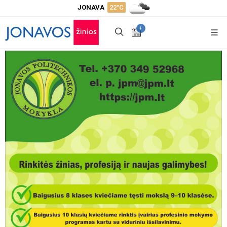
JONAVA
22°C
+