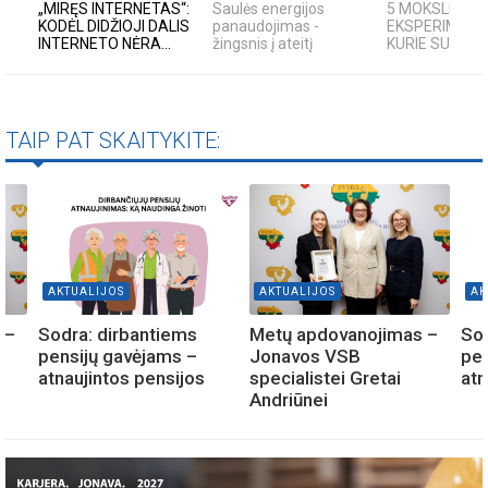
„MIRĘS INTERNETAS“:
Saulės energijos
5 MOKSLINIAI
KODĖL DIDŽIOJI DALIS
panaudojimas -
EKSPERIMENTA
INTERNETO NĖRA...
žingsnis į ateitį
KURIE SUKRĖTĖ
TAIP PAT SKAITYKITE:
AKTUALIJOS
AKTUALIJOS
AK
 –
Sodra: dirbantiems
Metų apdovanojimas –
Sod
pensijų gavėjams –
Jonavos VSB
pen
atnaujintos pensijos
specialistei Gretai
atn
Andriūnei