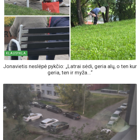
KLAUSYKLA
Jonavietis neslėpė pykčio: „Latrai sėdi, geria alų, o ten kur
geria, ten ir myža...“