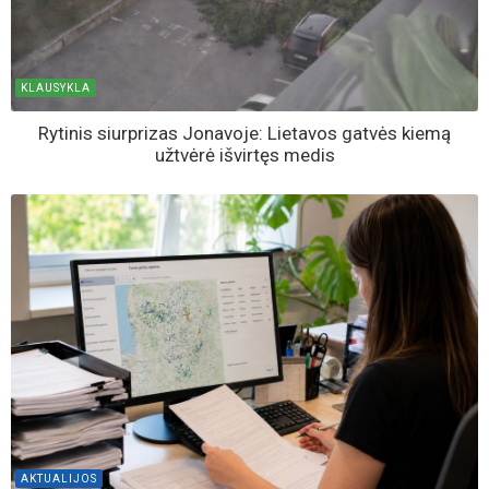
KLAUSYKLA
Rytinis siurprizas Jonavoje: Lietavos gatvės kiemą
užtvėrė išvirtęs medis
AKTUALIJOS