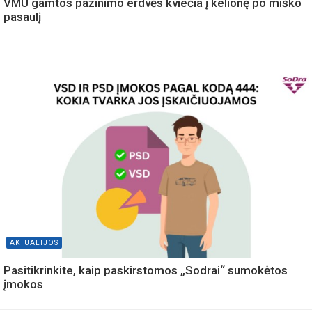
VMU gamtos pažinimo erdvės kviečia į kelionę po miško
pasaulį
AKTUALIJOS
Pasitikrinkite, kaip paskirstomos „Sodrai“ sumokėtos
įmokos