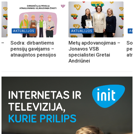
AKTUALIJOS
AKTUALIJOS
AK
 –
Sodra: dirbantiems
Metų apdovanojimas –
Sod
pensijų gavėjams –
Jonavos VSB
pen
atnaujintos pensijos
specialistei Gretai
atn
Andriūnei