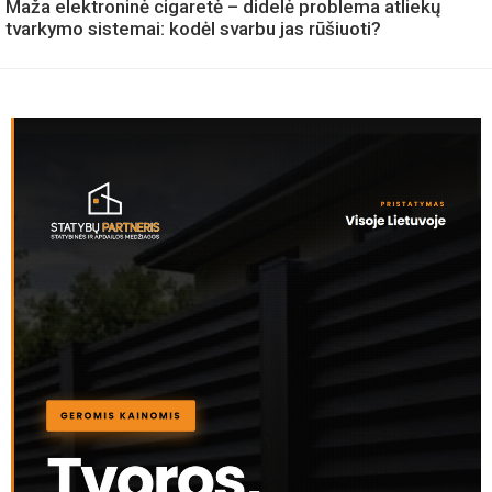
Maža elektroninė cigaretė – didelė problema atliekų
tvarkymo sistemai: kodėl svarbu jas rūšiuoti?