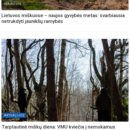
IVAIROVES
Lietuvos miškuose – naujos gyvybės metas: svarbiausia
netrukdyti jauniklių ramybės
AKTUALIJOS
Tarptautinė miškų diena: VMU kviečia į nemokamus