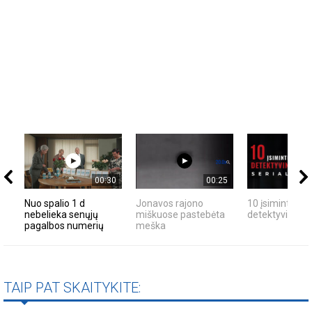
00:30
00:25
Nuo spalio 1 d
Jonavos rajono
10 įsimintinų
nebelieka senųjų
miškuose pastebėta
detektyvinių se
pagalbos numerių
meška
TAIP PAT SKAITYKITE: