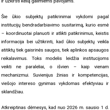
ir užkirsti kelią galimiems pavojams.
Šie ūkio subjektų patikrinimai vykdomi pagal
institucijų bendradarbiavimo susitarimą, kurio esmė
– koordinuotai planuoti ir atlikti patikrinimus, keistis
informacija bei užtikrinti, kad ūkio subjektų veikla
atitiktų tiek gaisrinės saugos, tiek aplinkos apsaugos
reikalavimus. Toks modelis leidžia institucijoms
veikti ne paraleliai, o išvien – kaip vienam
mechanizmui. Suvienijus žinias ir kompetencijas,
viešojo intereso gynimas vykdomas efektyviau ir
sklandžiau.
Atkreiptinas dėmesys, kad nuo 2026 m. sausio 1 d.