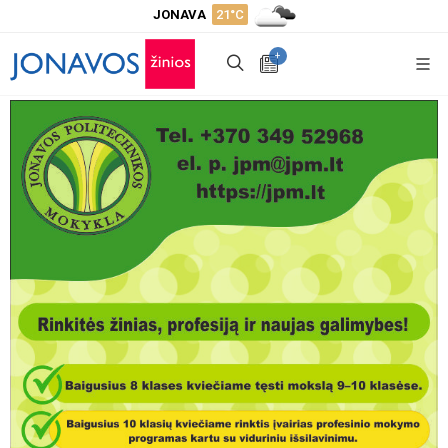
JONAVA
21°C
+