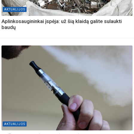
AKTUALIJOS
Aplinkosaugininkai įspėja: už šią klaidą galite sulaukti
baudų
AKTUALIJOS