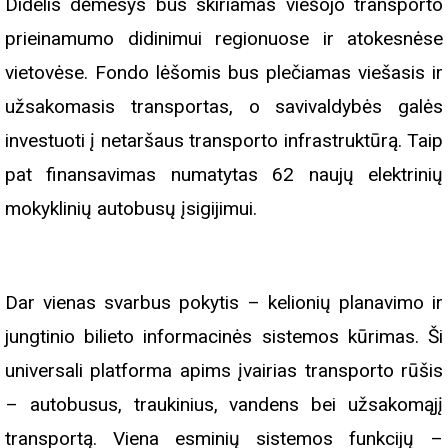
Didelis dėmesys bus skiriamas viešojo transporto
prieinamumo didinimui regionuose ir atokesnėse
vietovėse. Fondo lėšomis bus plečiamas viešasis ir
užsakomasis transportas, o savivaldybės galės
investuoti į netaršaus transporto infrastruktūrą. Taip
pat finansavimas numatytas 62 naujų elektrinių
mokyklinių autobusų įsigijimui.
Dar vienas svarbus pokytis – kelionių planavimo ir
jungtinio bilieto informacinės sistemos kūrimas. Ši
universali platforma apims įvairias transporto rūšis
– autobusus, traukinius, vandens bei užsakomąjį
transportą. Viena esminių sistemos funkcijų –