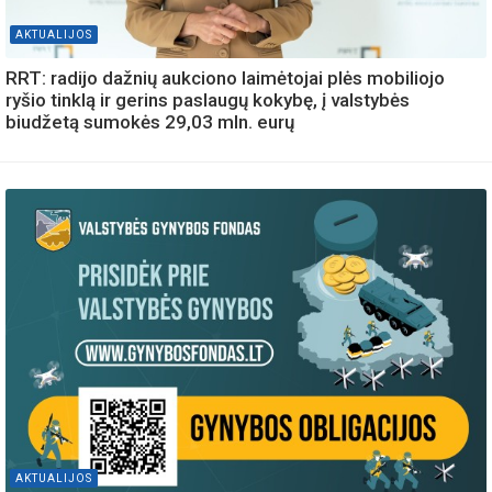
AKTUALIJOS
RRT: radijo dažnių aukciono laimėtojai plės mobiliojo
ryšio tinklą ir gerins paslaugų kokybę, į valstybės
biudžetą sumokės 29,03 mln. eurų
AKTUALIJOS