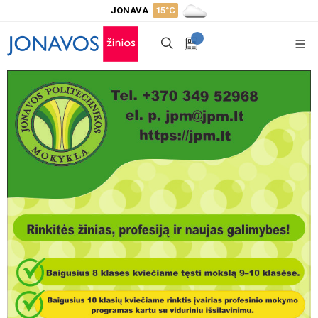
JONAVA
15°C
+