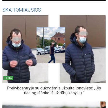
SKAITOMIAUSIOS
TEMA
Prekybcentryje su dukrytėmis užpulta jonavietė: „Jis
tiesiog iššoko iš už rūbų kabyklų “