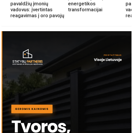
pavaldžių įmonių
energetikos
pav
vadovus: įvertintas
transformacijai
vad
reagavimas į oro pavojų
rea