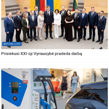
AKTUALIJOS
Prisiekusi XXI-oji Vyriausybė pradeda darbą