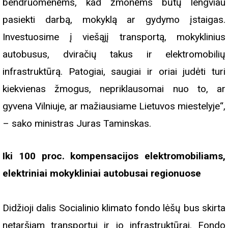
bendruomenėms, kad žmonėms būtų lengviau
pasiekti darbą, mokyklą ar gydymo įstaigas.
Investuosime į viešąjį transportą, mokyklinius
autobusus, dviračių takus ir elektromobilių
infrastruktūrą. Patogiai, saugiai ir oriai judėti turi
kiekvienas žmogus, nepriklausomai nuo to, ar
gyvena Vilniuje, ar mažiausiame Lietuvos miestelyje“,
– sako ministras Juras Taminskas.
Iki 100 proc. kompensacijos elektromobiliams,
elektriniai mokykliniai autobusai regionuose
Didžioji dalis Socialinio klimato fondo lėšų bus skirta
netaršiam transportui ir jo infrastruktūrai. Fondo