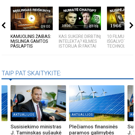
09:00
07:18
KAMUOLINIS ŽAIBAS:
KAS SUKŪRĖ DIRBTINĮ
10 FILMUOSE
MĮSLINGA GAMTOS
INTELEKTĄ? KILMĖS
IŠGALVOTŲ
PASLAPTIS
ISTORIJA IR FAKTAI
TECHNOLOGIJŲ,
TAIP PAT SKAITYKITE:
AKTUALIJOS
AKTUALIJOS
AK
s
Susisiekimo ministras
Plečiamos finansinės
Sus
J. Taminskas sušaukė
paramos galimybės
J.