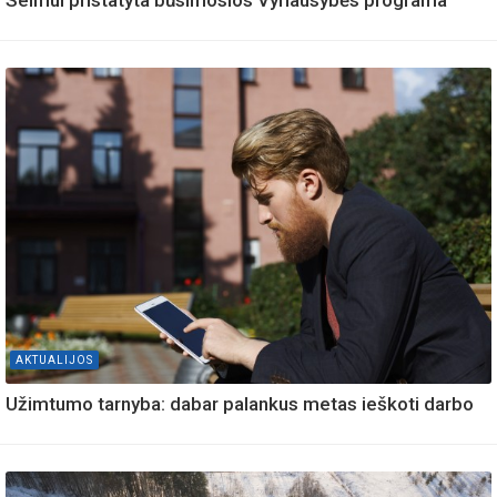
Seimui pristatyta būsimosios Vyriausybės programa
AKTUALIJOS
Užimtumo tarnyba: dabar palankus metas ieškoti darbo