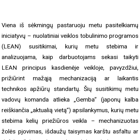
Viena iš sėkmingų pastaruoju metu pasitelkiamų
iniciatyvų – nuolatiniai veiklos tobulinimo programos
(LEAN) susitikimai, kurių metu stebima ir
analizuojama, kaip darbuotojams sekasi taikyti
LEAN principus kasdienėje veikloje, pavyzdžiui,
prižiūrint mažąją mechanizaciją ar laikantis
technikos apžiūrų standartų. Šių susitikimų metu
vadovų komanda atlieka „Gemba“ (japonų kalba
reiškiančia „aktualią vietą“) apsilankymus, kurių metu
stebima kelių priežiūros veikla – mechanizuotas
žolės pjovimas, išdaužų taisymas karštu asfaltu ar