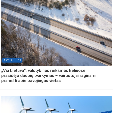
AKTUALIJOS
„Via Lietuva“: valstybinės reikšmės keliuose
prasidėjo duobių tvarkymas – vairuotojai raginami
pranešti apie pavojingas vietas