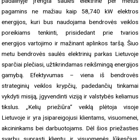
padalinyje įrengta saulės elektrinė per metus
pagamins ne mažiau kaip 58,740 kW elektros
energijos, kuri bus naudojama bendrovės veiklos
poreikiams tenkinti, prisidedant prie tvarios
energijos vartojimo ir mažinant aplinkos taršą. Šiuo
metu bendrovės saulės elektrinių parkas Lietuvoje
sparčiai plečiasi, užtikrindamas reikšmingą energijos
gamybą. Efektyvumas – viena iš bendrovės
strateginių veiklos krypčių, padedančių tinkamai
vykdyti misiją, įgyvendinti viziją ir valstybės keliamus
tikslus. „Kelių priežiūra“ veiklą plėtoja visoje
Lietuvoje ir yra įsipareigojusi klientams, visuomenei,
akcininkams bei darbuotojams. Dėl šios priežasties
svarbu suprasti klientų ir visuomenės lūkesčius,