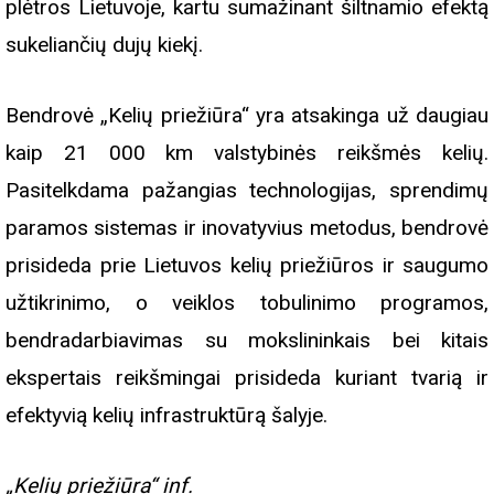
plėtros Lietuvoje, kartu sumažinant šiltnamio efektą
sukeliančių dujų kiekį.
Bendrovė „Kelių priežiūra“ yra atsakinga už daugiau
kaip 21 000 km valstybinės reikšmės kelių.
Pasitelkdama pažangias technologijas, sprendimų
paramos sistemas ir inovatyvius metodus, bendrovė
prisideda prie Lietuvos kelių priežiūros ir saugumo
užtikrinimo, o veiklos tobulinimo programos,
bendradarbiavimas su mokslininkais bei kitais
ekspertais reikšmingai prisideda kuriant tvarią ir
efektyvią kelių infrastruktūrą šalyje.
„Kelių priežiūra“ inf.