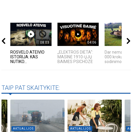
08:03
04:06
ROSVELO ATEIVIO
„ELEKTROS DIETA“:
Dar nematytas
ISTORIJA: KAS
MASINĖ 1910-ŲJŲ
000 krokų svog
NUTIKO...
BAIMĖS PSICHOZĖ
sodinimo būda
TAIP PAT SKAITYKITE:
AKTUALIJOS
AKTUALIJOS
AK