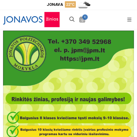
JONAVA
22°C
+