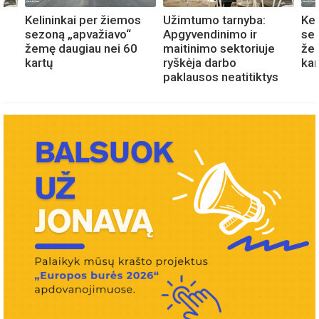
Kelininkai per žiemos
Užimtumo tarnyba:
Kel
sezoną „apvažiavo“
Apgyvendinimo ir
sez
žemę daugiau nei 60
maitinimo sektoriuje
žem
kartų
ryškėja darbo
kar
s
paklausos neatitiktys