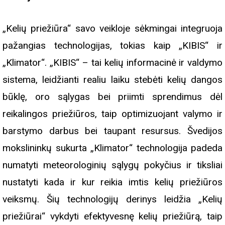
„Kelių priežiūra“ savo veikloje sėkmingai integruoja
pažangias technologijas, tokias kaip „KIBIS“ ir
„Klimator“. „KIBIS“ – tai kelių informacinė ir valdymo
sistema, leidžianti realiu laiku stebėti kelių dangos
būklę, oro sąlygas bei priimti sprendimus dėl
reikalingos priežiūros, taip optimizuojant valymo ir
barstymo darbus bei taupant resursus. Švedijos
mokslininkų sukurta „Klimator“ technologija padeda
numatyti meteorologinių sąlygų pokyčius ir tiksliai
nustatyti kada ir kur reikia imtis kelių priežiūros
veiksmų. Šių technologijų derinys leidžia „Kelių
priežiūrai“ vykdyti efektyvesnę kelių priežiūrą, taip