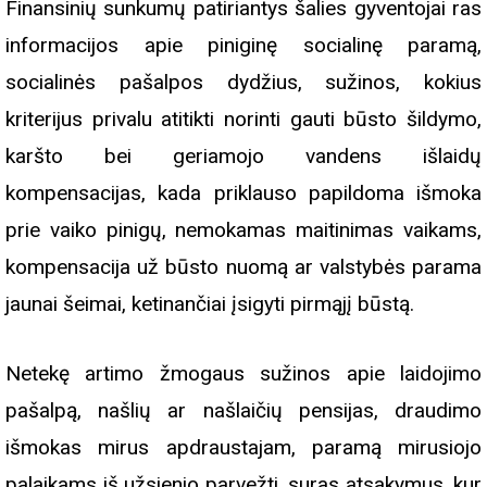
Finansinių sunkumų patiriantys šalies gyventojai ras
informacijos apie piniginę socialinę paramą,
socialinės pašalpos dydžius, sužinos, kokius
kriterijus privalu atitikti norinti gauti būsto šildymo,
karšto bei geriamojo vandens išlaidų
kompensacijas, kada priklauso papildoma išmoka
prie vaiko pinigų, nemokamas maitinimas vaikams,
kompensacija už būsto nuomą ar valstybės parama
jaunai šeimai, ketinančiai įsigyti pirmąjį būstą.
Netekę artimo žmogaus sužinos apie laidojimo
pašalpą, našlių ar našlaičių pensijas, draudimo
išmokas mirus apdraustajam, paramą mirusiojo
palaikams iš užsienio parvežti, suras atsakymus, kur