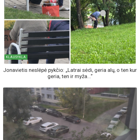
KLAUSYKLA
Jonavietis neslėpė pykčio: „Latrai sėdi, geria alų, o ten kur
geria, ten ir myža...“