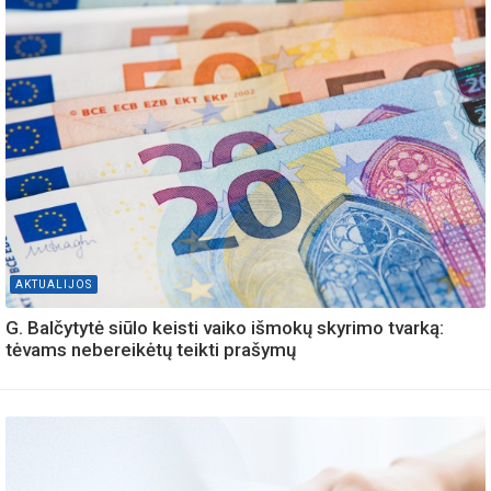
AKTUALIJOS
G. Balčytytė siūlo keisti vaiko išmokų skyrimo tvarką:
tėvams nebereikėtų teikti prašymų