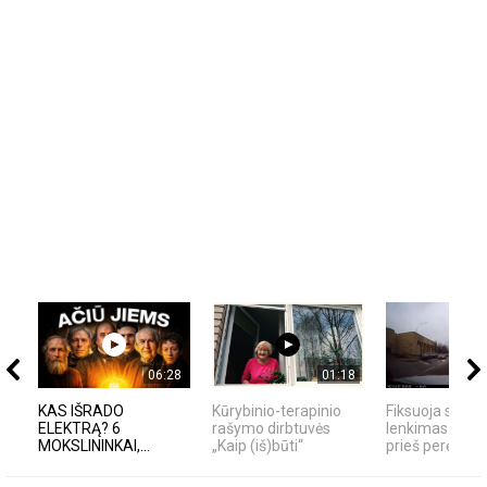
06:28
01:18
KAS IŠRADO
Kūrybinio-terapinio
Fiksuoja skaity
ELEKTRĄ? 6
rašymo dirbtuvės
lenkimas per išt
MOKSLININKAI,...
„Kaip (iš)būti“
prieš perėją -...