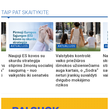
TAIP PAT SKAITYKITE:
AKTUALIJOS
AKTUALIJOS
AK
Naujoji ES kovos su
Valstybės kontrolė:
Nau
skurdu strategija
vaiko priežiūros
sku
ams
stiprins žmonių socialinį
išmokos užsieniečiams
sti
ra“
saugumą – nuo
auga kartais, o „Sodra“
sa
ti
vaikystės iki senatvės
neturi įrankių suvaldyti
vai
dvigubo mokėjimo
rizikos