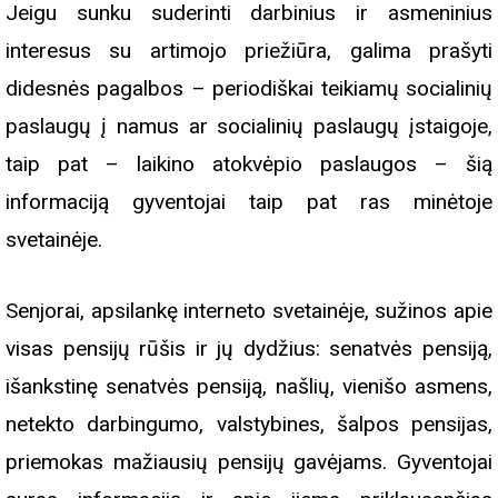
Jeigu sunku suderinti darbinius ir asmeninius
interesus su artimojo priežiūra, galima prašyti
didesnės pagalbos – periodiškai teikiamų socialinių
paslaugų į namus ar socialinių paslaugų įstaigoje,
taip pat – laikino atokvėpio paslaugos – šią
informaciją gyventojai taip pat ras minėtoje
svetainėje.
Senjorai, apsilankę interneto svetainėje, sužinos apie
visas pensijų rūšis ir jų dydžius: senatvės pensiją,
išankstinę senatvės pensiją, našlių, vienišo asmens,
netekto darbingumo, valstybines, šalpos pensijas,
priemokas mažiausių pensijų gavėjams. Gyventojai