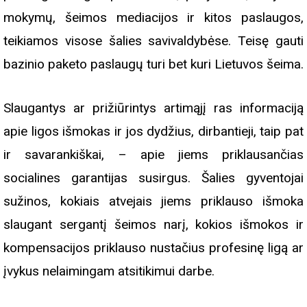
mokymų, šeimos mediacijos ir kitos paslaugos,
teikiamos visose šalies savivaldybėse. Teisę gauti
bazinio paketo paslaugų turi bet kuri Lietuvos šeima.
Slaugantys ar prižiūrintys artimąjį ras informaciją
apie ligos išmokas ir jos dydžius, dirbantieji, taip pat
ir savarankiškai, – apie jiems priklausančias
socialines garantijas susirgus. Šalies gyventojai
sužinos, kokiais atvejais jiems priklauso išmoka
slaugant sergantį šeimos narį, kokios išmokos ir
kompensacijos priklauso nustačius profesinę ligą ar
įvykus nelaimingam atsitikimui darbe.