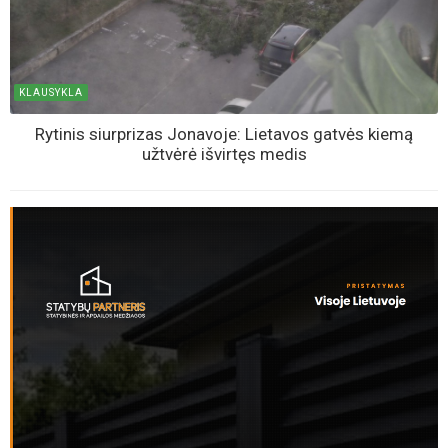
KLAUSYKLA
Rytinis siurprizas Jonavoje: Lietavos gatvės kiemą
užtvėrė išvirtęs medis