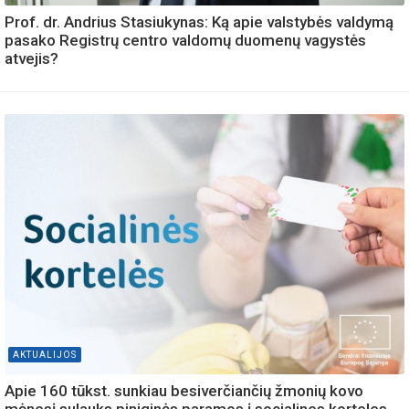
Prof. dr. Andrius Stasiukynas: Ką apie valstybės valdymą
pasako Registrų centro valdomų duomenų vagystės
atvejis?
AKTUALIJOS
Apie 160 tūkst. sunkiau besiverčiančių žmonių kovo
mėnesį sulauks piniginės paramos į socialines korteles