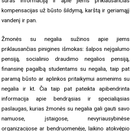
suras informaciją ir apie jiems priklausančias
kompensacijas už būsto šildymą, karštą ir geriamąjį
vandenį ir pan.
Žmonės su negalia sužinos apie jiems
priklausančias pinigines išmokas: šalpos neįgalumo
pensiją, socialinio draudimo negalios pensiją,
finansinę pagalbą studentams su negalia, taip pat
paramą būsto ar aplinkos pritaikymui asmenims su
negalia ir kt. Čia taip pat pateikta apibendrinta
informacija apie bendrąsias ir specialiąsias
paslaugas, kurias žmonės su negalia gali gauti savo
namuose, įstaigose, nevyriausybinėse
organizacijose ar bendruomenėje, laikino atokvėpio