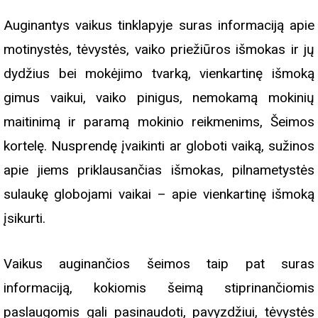
Auginantys vaikus tinklapyje suras informaciją apie
motinystės, tėvystės, vaiko priežiūros išmokas ir jų
dydžius bei mokėjimo tvarką, vienkartinę išmoką
gimus vaikui, vaiko pinigus, nemokamą mokinių
maitinimą ir paramą mokinio reikmenims, Šeimos
kortelę. Nusprendę įvaikinti ar globoti vaiką, sužinos
apie jiems priklausančias išmokas, pilnametystės
sulaukę globojami vaikai – apie vienkartinę išmoką
įsikurti.
Vaikus auginančios šeimos taip pat suras
informaciją, kokiomis šeimą stiprinančiomis
paslaugomis gali pasinaudoti, pavyzdžiui, tėvystės