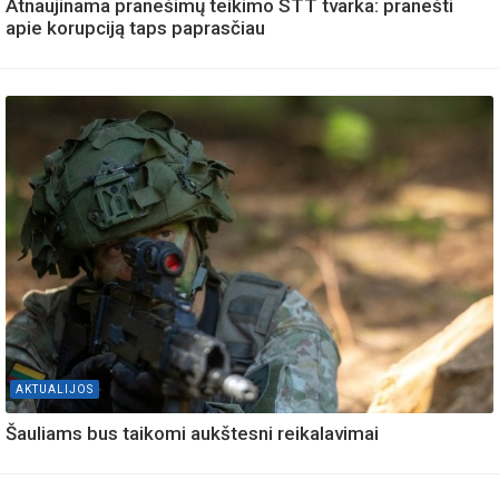
Atnaujinama pranešimų teikimo STT tvarka: pranešti
apie korupciją taps paprasčiau
AKTUALIJOS
Šauliams bus taikomi aukštesni reikalavimai