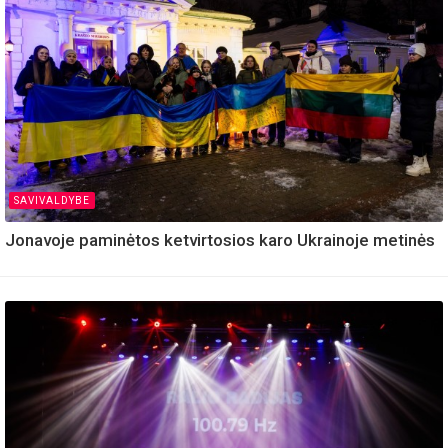
SAVIVALDYBE
Jonavoje paminėtos ketvirtosios karo Ukrainoje metinės