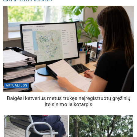
AKTUALIJOS
Baigėsi ketverius metus trukęs neįregistruotų gręžinių
įteisinimo laikotarpis