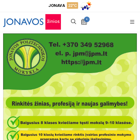
JONAVA
22°C
+