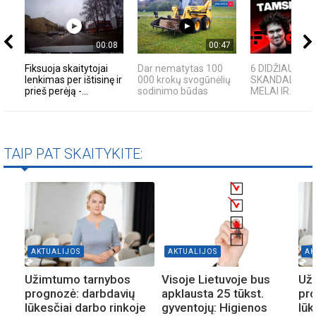
00:08
00:47
Fiksuoja skaitytojai
Dar nematytas 100
6 DIDŽIAUSI T
lenkimas per ištisinę ir
000 krokų svogūnėlių
SKANDALAI: A
prieš perėją -...
sodinimo būdas
MELAI IR...
TAIP PAT SKAITYKITE:
AKTUALIJOS
AKTUALIJOS
AK
Užimtumo tarnybos
Visoje Lietuvoje bus
Už
prognozė: darbdavių
apklausta 25 tūkst.
pro
lūkesčiai darbo rinkoje
gyventojų: Higienos
lūk