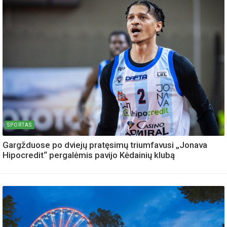
SPORTAS
Gargžduose po dviejų pratęsimų triumfavusi „Jonava
Hipocredit“ pergalėmis pavijo Kėdainių klubą