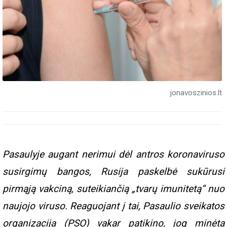
jonavoszinios.lt
Pasaulyje augant nerimui dėl antros koronaviruso
susirgimų bangos, Rusija paskelbė sukūrusi
pirmąją vakciną, suteikiančią „tvarų imunitetą“ nuo
naujojo viruso. Reaguojant į tai,
Pasaulio sveikatos
organizacija (PSO) vakar patikino, jog minėta