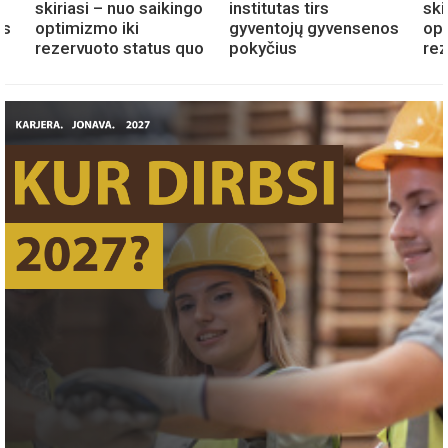
skiriasi – nuo saikingo
institutas tirs
ski
os
optimizmo iki
gyventojų gyvensenos
opt
rezervuoto status quo
pokyčius
re