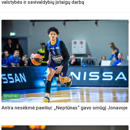
valstybės ir savivaldybių įstaigų darbą
SPORTAS
Antra nesėkmė paeiliui: „Neptūnas“ gavo smūgį Jonavoje