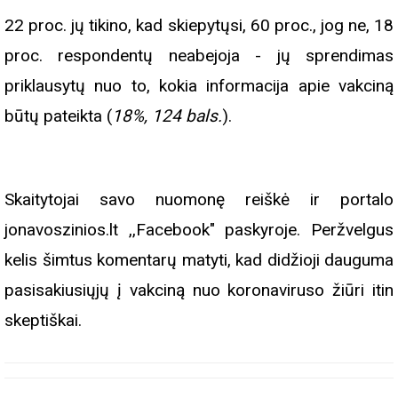
22 proc. jų tikino, kad skiepytųsi, 60 proc., jog ne, 18
proc. respondentų neabejoja - jų sprendimas
priklausytų nuo to, kokia informacija apie vakciną
būtų pateikta (
18%, 124 bals.
).
Skaitytojai savo nuomonę reiškė ir portalo
jonavoszinios.lt ,,Facebook" paskyroje. Peržvelgus
kelis šimtus komentarų matyti, kad didžioji dauguma
pasisakiusiųjų į vakciną nuo koronaviruso žiūri itin
skeptiškai.