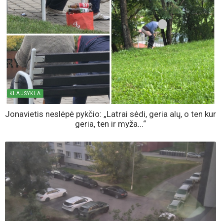
KLAUSYKLA
Jonavietis neslėpė pykčio: „Latrai sėdi, geria alų, o ten kur
geria, ten ir myža...“