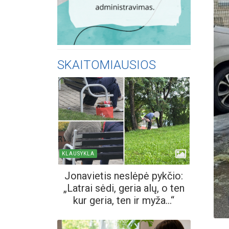
SKAITOMIAUSIOS
KLAUSYKLA
Jonavietis neslėpė pykčio:
„Latrai sėdi, geria alų, o ten
kur geria, ten ir myža...“