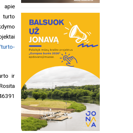
 apie
 turto
Registracija į eitynes
Ekskurs
ykdymo
Kosakovsk
įkūrim
ktai
/turto-
rto ir
Rosita
46391