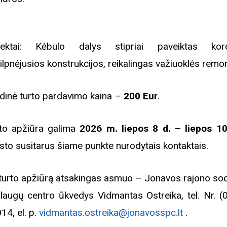
ektai: Kėbulo dalys stipriai paveiktas koroz
ilpnėjusios konstrukcijos, reikalingas važiuoklės remo
dinė turto pardavimo kaina –
200 Eur
.
to apžiūra galima
2026 m. liepos 8 d. – liepos 1
sto susitarus šiame punkte nurodytais kontaktais.
turto apžiūrą atsakingas asmuo – Jonavos rajono soci
laugų centro ūkvedys Vidmantas Ostreika, tel. Nr. (
14, el. p.
vidmantas.ostreika@jonavosspc.lt
.