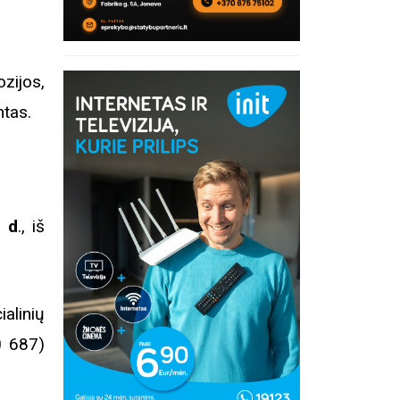
ijos,
ntas.
0 d
., iš
alinių
0 687)