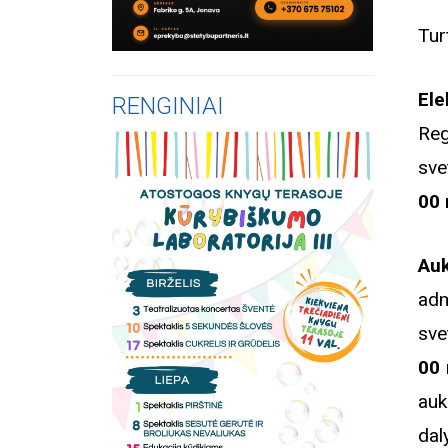
Tur
Ele
RENGINIAI
Re
sve
00 
Au
a
sve
00 
auk
dal