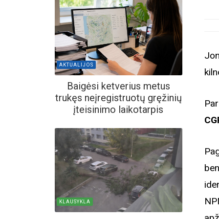
Jon
AKTUALIJOS
kil
Baigėsi ketverius metus
trukęs neįregistruotų gręžinių
Par
įteisinimo laikotarpis
CG
Pag
ben
id
NPM
KLAUSYKLA
apž