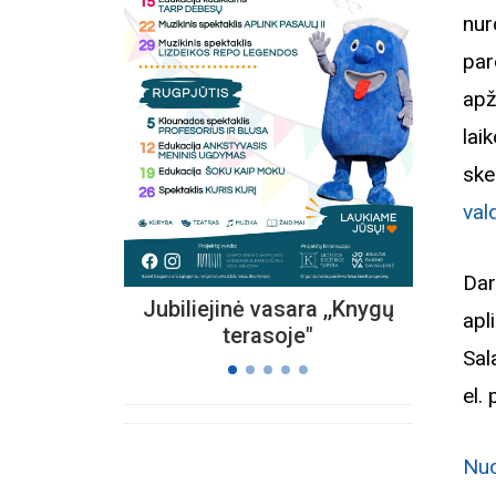
nu
par
Kvieč
apž
„
Vi
l
s
s
val
Dar
Jubiliejinė vasara ,,Knygų
apl
terasoje"
Sa
el.
Nuo