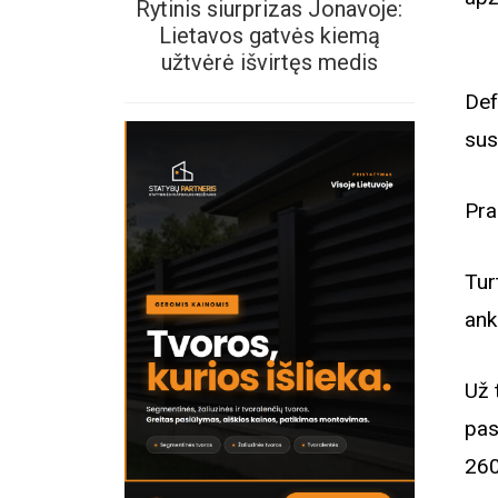
Rytinis siurprizas Jonavoje:
Lietavos gatvės kiemą
užtvėrė išvirtęs medis
Def
sus
Pra
Tur
ank
Už 
pas
260