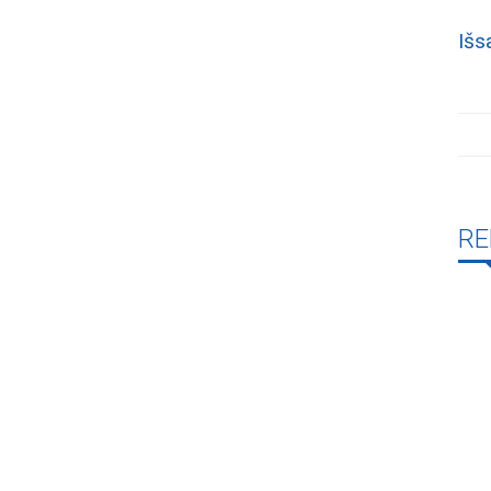
Išs
RE