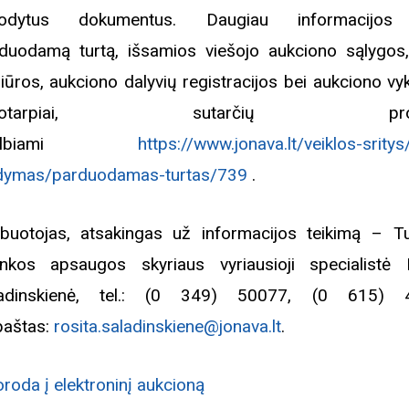
rodytus dokumentus. Daugiau informacijos
duodamą turtą, išsamios viešojo aukciono sąlygos,
iame aplankyti parodą
iūros, aukciono dalyvių registracijos bei aukciono v
Nusišypsok mums,
ešpatie“. Legendinio
aikotarpiai, sutarčių proje
pektaklio kelionė“
kelbiami
https://www.jonava.lt/veiklos-sritys
dymas/parduodamas-turtas/739
.
buotojas, atsakingas už informacijos teikimą – Tu
inkos apsaugos skyriaus vyriausioji specialistė 
ladinskienė, tel.: (0 349) 50077, (0 615) 
 paštas:
rosita.saladinskiene@jonava.lt
.
roda į elektroninį aukcioną