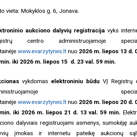
to vieta: Mokyklos g. 6, Jonava.
ktroninio aukciono dalyvių registracija
vyks intern
gistrų centro administruojamoje speciali
tainėje
www.evarzytynes.lt
nuo
2026 m. liepos 13 d. 0
min. iki 2026 m. liepos 15 d. 23 val. 59 min.
kcionas
vykdomas
elektroniniu būdu
VĮ Registrų 
dministruojamoje specialioj
tainėje
www.evarzytynes.lt
nuo
2026 m. liepos 20 d.
min. iki 2026 m. liepos 21 d. 13 val. 59 min
.
Elekt
ciono dalyviais registruojami asmenys, sumokėję au
Biblioteka kviečia į reng
yvių įmokas ir internetu pateikę aukcionų są
rugpjūčio mėnesį