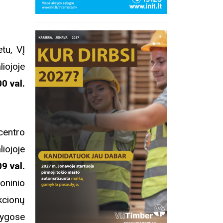
etu, VĮ
ojoje
0 val.
centro
oje
09 val.
roninio
kcionų
inius
lygose