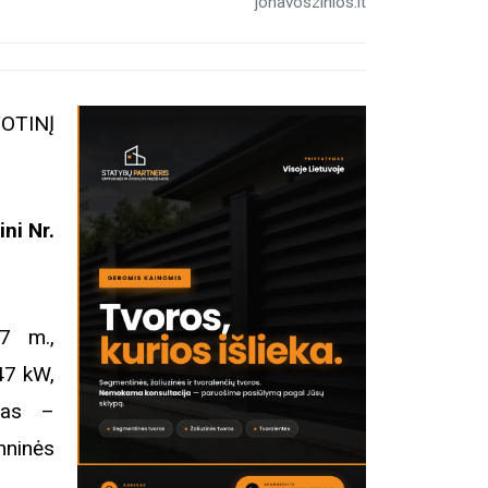
jonavoszinios.lt
TOTINĮ
ni Nr.
07 m.,
 47 kW,
das –
hninės