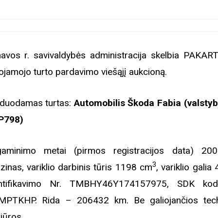
avos r. savivaldybės administracija skelbia PAKAR
nojamojo turto pardavimo viešąjį aukcioną.
duodamas turtas:
Automobilis Škoda Fabia (valstybi
P798)
aminimo metai (pirmos registracijos data) 20
3
zinas, variklio darbinis tūris 1198 cm
, variklio galia
entifikavimo Nr. TMBHY46Y174157975, SDK ko
PTKHP. Rida – 206432 km. Be galiojančios tec
iūros.