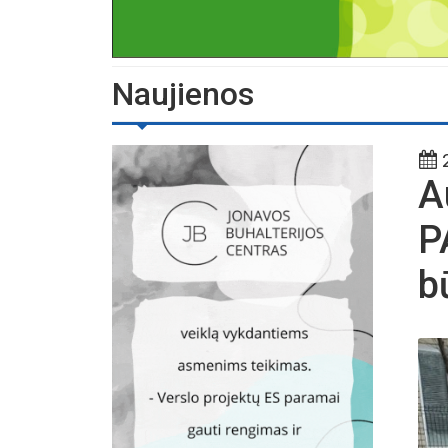
Naujienos
2
A
P
b