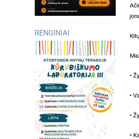
Ač
jon
RENGINIAI
Kit
Maž
• Ž
• V
• Ž
• K