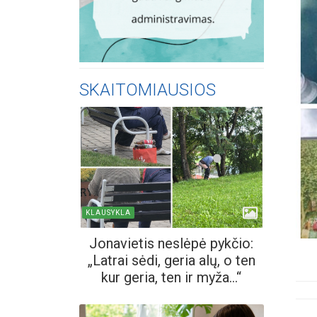
SKAITOMIAUSIOS
KLAUSYKLA
Jonavietis neslėpė pykčio:
„Latrai sėdi, geria alų, o ten
kur geria, ten ir myža...“