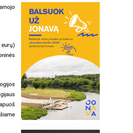
jamojo
eurų)
oninės
ogijos
gijaus
papuoš
 šiame