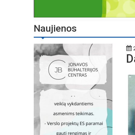
Naujienos
2
D