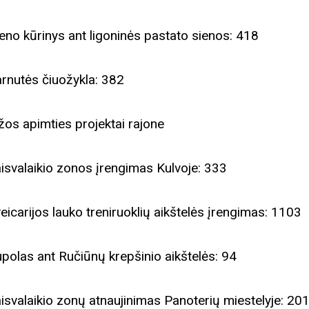
eno kūrinys ant ligoninės pastato sienos: 418
iame aplankyti parodą
Nusišypsok mums,
arnutės čiuožykla: 382
ešpatie“. Legendinio
pektaklio kelionė“
os apimties projektai rajone
aisvalaikio zonos įrengimas Kulvoje: 333
veicarijos lauko treniruoklių aikštelės įrengimas: 1103
upolas ant Ručiūnų krepšinio aikštelės: 94
aisvalaikio zonų atnaujinimas Panoterių miestelyje: 20