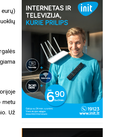
eurų)
ruoklių
rgalės
ngiama
rijoje
o metu
io. Už