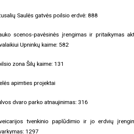
žusalių Saulės gatvės poilsio erdvė: 888
auko scenos-pavėsinės įrengimas ir pritaikymas ak
svalaikiui Upninkų kaime: 582
oilsio zona Šilų kaime: 131
elės apimties projektai
ulvos dvaro parko atnaujinimas: 316
veicarijos tvenkinio paplūdimio ir jo erdvių įrengi
varkymas: 1297