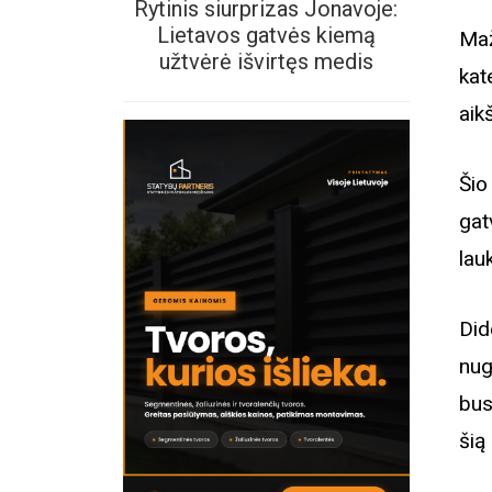
Rytinis siurprizas Jonavoje:
Lietavos gatvės kiemą
Ma
užtvėrė išvirtęs medis
kat
aik
Šio
gat
lau
Did
nug
bus
šią