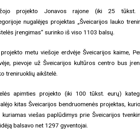
žojo projekto Jonavos rajone (iki 25 tūkst. 
egorijoje nugalėjęs projektas „Šveicarijos lauko treni
štelės įrengimas“ surinko iš viso 1103 balsų.
 projekto metu viešoje erdvėje Šveicarijos kaime, Pe
vėje, pievoje už Šveicarijos kultūros centro bus įre
ko treniruoklių aikštelė.
elės apimties projekto (iki 100 tūkst. eurų) katego
alėjo kitas Šveicarijos bendruomenės projektas, kuri
 kuriamas viešas paplūdimys prie Šveicarijos tvenkin
 idėją balsavo net 1297 gyventojai.