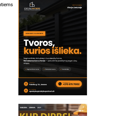
tiems
inius