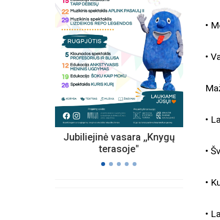
• M
Kvieč
„
• V
Vi
s
Maž
• L
Jubiliejinė vasara ,,Knygų
terasoje"
• Š
• K
• L