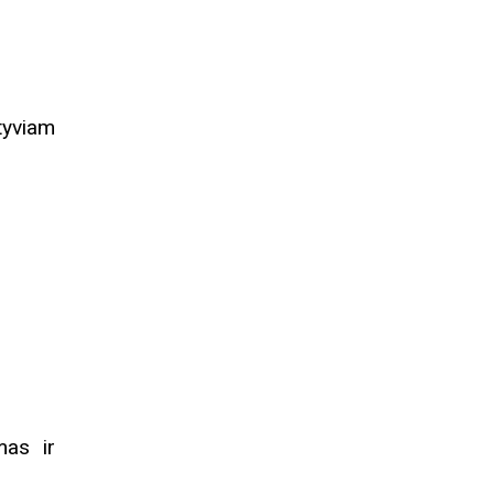
tyviam
mas ir