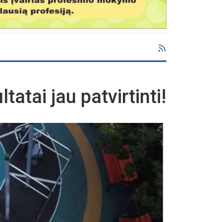
atai jau patvirtinti!