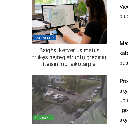
Vic
biud
AKTUALIJOS
Ma
Baigėsi ketverius metus
kat
trukęs neįregistruotų gręžinių
pas
įteisinimo laikotarpis
Pro
sky
Jan
lig
KLAUSYKLA
sky