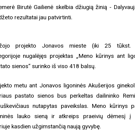
emerė Birutė Gailienė skelbia džiugią žinią - Dalyvau
žeto rezultatai jau patvirtinti.
žojo projekto Jonavos mieste (iki 25 tūkst. 
egorijoje nugalėjęs projektas „Meno kūrinys ant lig
tato sienos“ surinko iš viso 418 balsų.
jekto metu ant Jonavos ligoninės Akušerijos ginekol
riaus pastato sienos bus perkeltas dailininko Remi
uškevičiaus nutapytas paveikslas. Meno kūrinys 
oninės lauko sieną ir atkreips praeivių dėmesį į
riuje kasdien užgimstančią naują gyvybę.