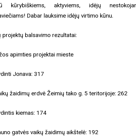
iū kūrybiškiems, aktyviems, idėjų nestokojan
aviečiams! Dabar lauksime idėjų virtimo kūnu.
ų projektų balsavimo rezultatai:
os apimties projektai mieste
ydinti Jonava: 317
aikų žaidimų erdvė Žeimių tako g. 5 teritorijoje: 262
ydintis kiemas: 174
Biblioteka kviečia į reng
auno gatvės vaikų žaidimų aikštelė: 192
rugpjūčio mėnesį