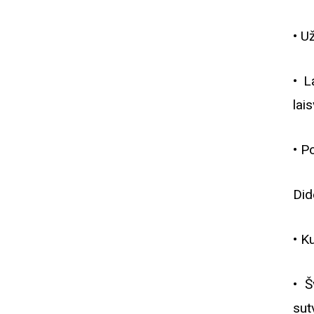
• U
• L
lai
• P
Did
• K
• Š
sut