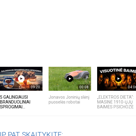
rugpjūčio mėnesį
iame aplankyti parodą
Nusišypsok mums,
ešpatie“. Legendinio
pektaklio kelionė“
09:20
00:08
04:0
5 GALINGIAUSI
Jonavos Joninių slėnį
„ELEKTROS DIETA“:
BRANDUOLINIAI
puoselės robotai
MASINĖ 1910-ŲJŲ
SPROGIMAI...
BAIMĖS PSICHOZĖ
IP PAT SKAITYKITE: