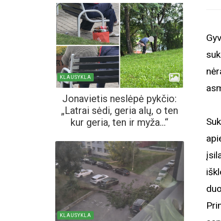
Gyv
suk
nėr
KLAUSYKLA
asm
Jonavietis neslėpė pykčio:
„Latrai sėdi, geria alų, o ten
Suk
kur geria, ten ir myža...“
api
įsi
išk
duo
Pri
KLAUSYKLA