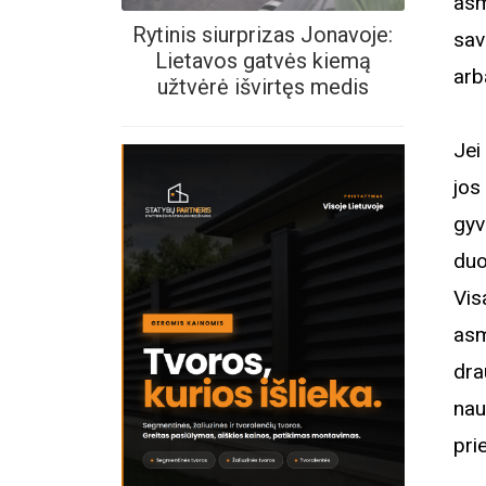
asm
Rytinis siurprizas Jonavoje:
sav
Lietavos gatvės kiemą
arb
užtvėrė išvirtęs medis
Jei
jos
gyv
duo
Vis
asm
dra
nau
pri