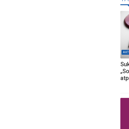
AKT
Suk
„So
atp