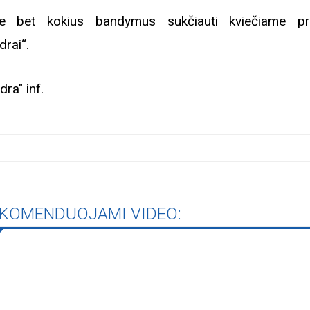
e bet kokius bandymus sukčiauti kviečiame pr
drai“.
dra" inf.
KOMENDUOJAMI VIDEO:
Biblioteka kviečia į reng