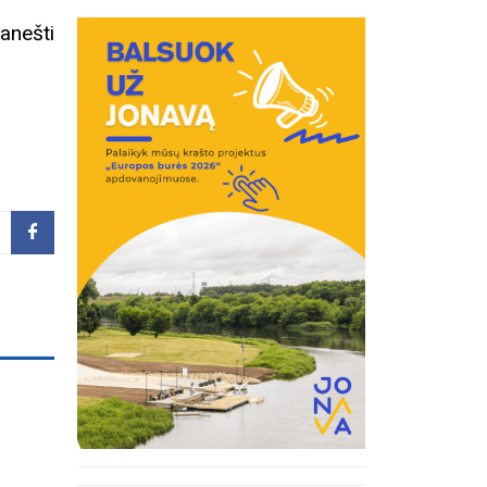
anešti
inius