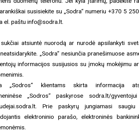
ens duomenų telefonu. Jei kyla įtarimų, padėkite rag
arankiškai susisiekite su „Sodra“ numeriu +370 5 25
a el. paštu info@sodra.lt.
 sukčiai atsiuntė nuorodą ar nurodė apsilankyti sveta
 neatsidarykite. „Sodra“ nesiunčia pranešimuose asm
entojų informacijos susijusios su įmokų mokėjimu ar 
menimis.
a „Sodros“ klientams skirta informacija atsi
eninėse „Sodros“ paskyrose sodra.lt/gyventoju
udejai.sodra.lt. Prie paskyrų jungiamasi saugiu 
dojantis elektroninio parašo, elektroninės bankinin
emonėmis.