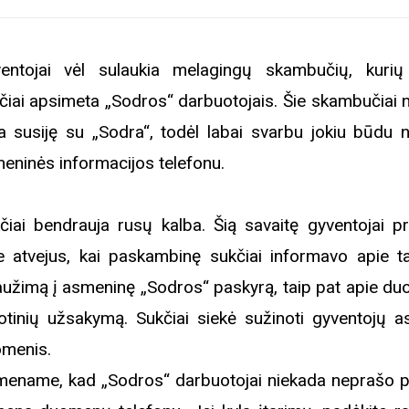
entojai vėl sulaukia melagingų skambučių, kuri
čiai apsimeta „Sodros“ darbuotojais. Šie skambučiai n
a susiję su „Sodra“, todėl labai svarbu jokiu būdu ne
eninės informacijos telefonu.
čiai bendrauja rusų kalba. Šią savaitę gyventojai p
e atvejus, kai paskambinę sukčiai informavo apie t
laužimą į asmeninę „Sodros“ paskyrą, taip pat apie d
lotinių užsakymą. Sukčiai siekė sužinoti gyventojų 
menis.
mename, kad „Sodros“ darbuotojai niekada neprašo pa