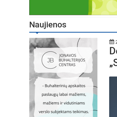
Naujienos
2
D
„