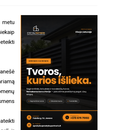
ų metu
iekaip
teikti
ranešė
ariamą
uomenų
asmens
teikti