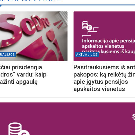
UALIJOS
AKTUALIJOS
čiai prisidengia
Pasitraukusiems iš an
dros“ vardu: kaip
pakopos: ką reikėtų ži
ažinti apgaulę
apie įgytus pensijos
apskaitos vienetus