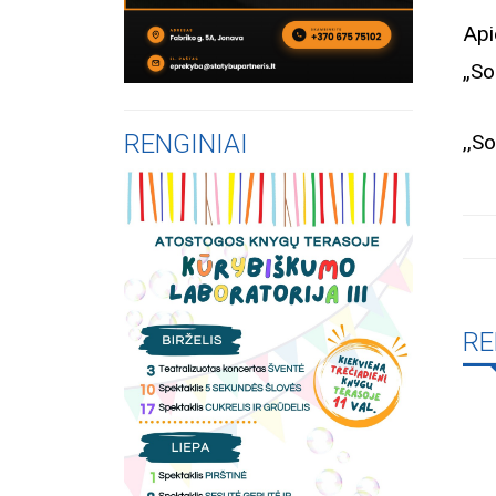
Api
„So
RENGINIAI
,,So
RE