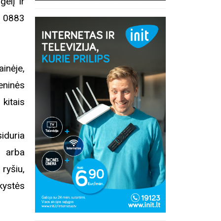
elį ir
0 0883
inėje,
eninės
kitais
duria
i arba
ryšiu,
kystės