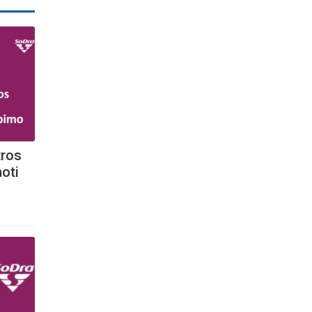
tros
noti