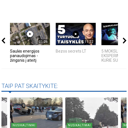
01:26
11:22
Saulės energijos
Bezos secrets LT
5 MOKSLINIAI
panaudojimas -
EKSPERIMENTA
žingsnis į ateitį
KURIE SUKRĖTĖ
TAIP PAT SKAITYKITE:
NUSIKALTIMAI
NUSIKALTIMAI
NU