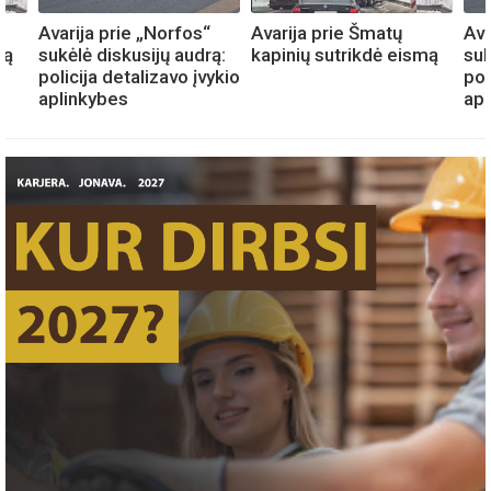
Avarija prie „Norfos“
Avarija prie Šmatų
Ava
mą
sukėlė diskusijų audrą:
kapinių sutrikdė eismą
suk
policija detalizavo įvykio
pol
aplinkybes
apl