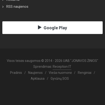
RSS naujienos
Google Play
Visos teisės saugomos © 2014 - 2026 UAB "JONAVOS ŽINIOS"
Sprendimas:
Reception IT
Pradinis
/
Naujienos
/
Vieša nuomonė
/
Renginiai
/
Apklausa
/
Gyvūnų SOS