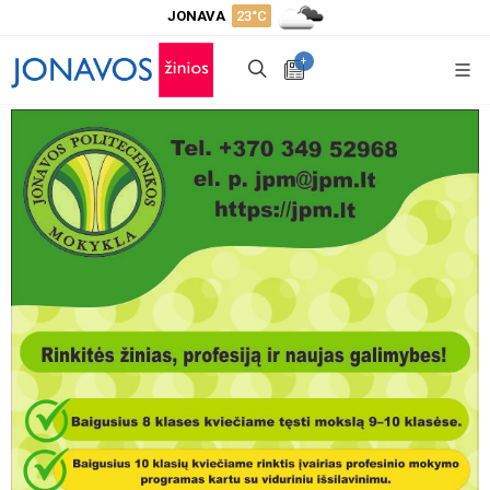
JONAVA
23°C
+