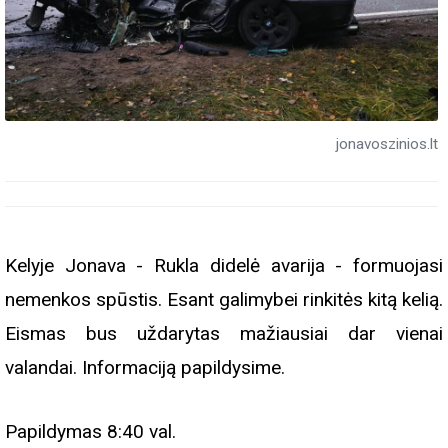
jonavoszinios.lt
Kelyje Jonava - Rukla didelė avarija - formuojasi
nemenkos spūstis. Esant galimybei rinkitės kitą kelią.
Eismas bus uždarytas mažiausiai dar vienai
valandai. Informaciją papildysime.
Papildymas 8:40 val.