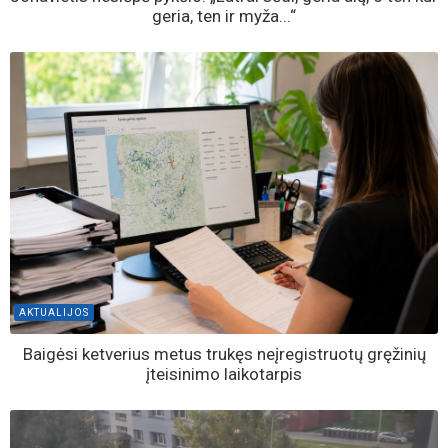
geria, ten ir myža...“
AKTUALIJOS
Baigėsi ketverius metus trukęs neįregistruotų gręžinių
įteisinimo laikotarpis