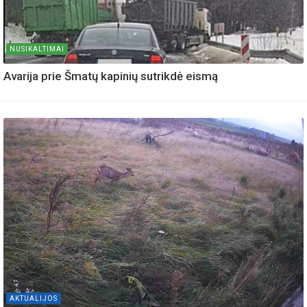
NUSIKALTIMAI
Avarija prie Šmatų kapinių sutrikdė eismą
AKTUALIJOS