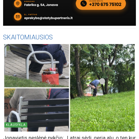
SKAITOMIAUSIOS
KLAUSYKLA
Jonavietis neslėpė pykčio: „Latrai sėdi, geria alų, o ten kur