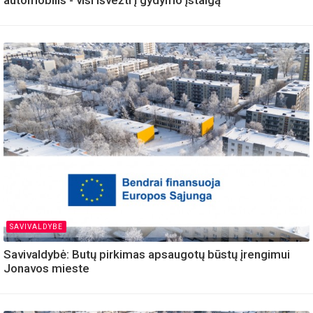
automobilis - visi išvežti į gydymo įstaigą
SAVIVALDYBE
Savivaldybė: Butų pirkimas apsaugotų būstų įrengimui
Jonavos mieste