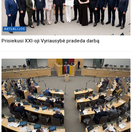
AKTUALIJOS
Prisiekusi XXI-oji Vyriausybė pradeda darbą