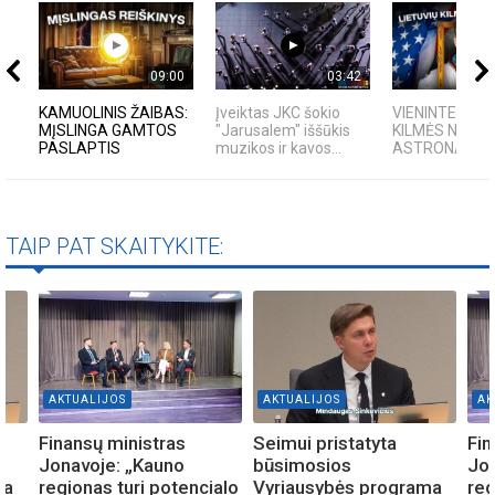
09:00
03:42
KAMUOLINIS ŽAIBAS:
Įveiktas JKC šokio
VIENINTELIS L
MĮSLINGA GAMTOS
"Jarusalem" iššūkis
KILMĖS NASA
PASLAPTIS
muzikos ir kavos...
ASTRONAUTA
TAIP PAT SKAITYKITE:
AKTUALIJOS
AKTUALIJOS
AK
Finansų ministras
Seimui pristatyta
Fin
Jonavoje: „Kauno
būsimosios
Jon
ma
regionas turi potencialo
Vyriausybės programa
reg