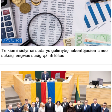
AKTUALIJOS
Teikiami siūlymai sudarys galimybę nukentėjusiems nuo
sukčių lengviau susigrąžinti lėšas