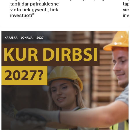
tapti dar patrauklesne
tap
vieta tiek gyventi, tiek
vie
investuoti“
inv