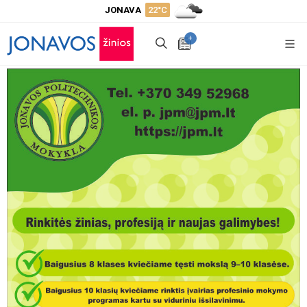
JONAVA
22°C
+