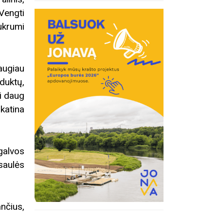
Vengti
ukrumi
daugiau
duktų,
ri daug
katina
 galvos
saulės
ančius,
Edukacij
inius