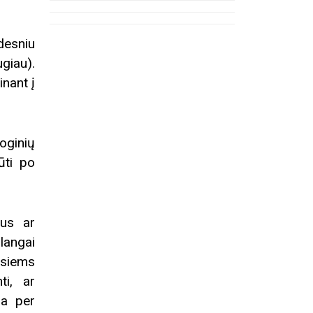
„Ankstyv
(Teatra
desniu
giau).
Registracija į eitynes
inant į
ioginių
ūti po
aus ar
 langai
usiems
ti, ar
ra per