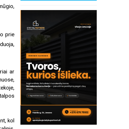
mūgio,
ro prie
duoja,
riai ar
muose,
tekoje,
talpos
nt, kol
linis,