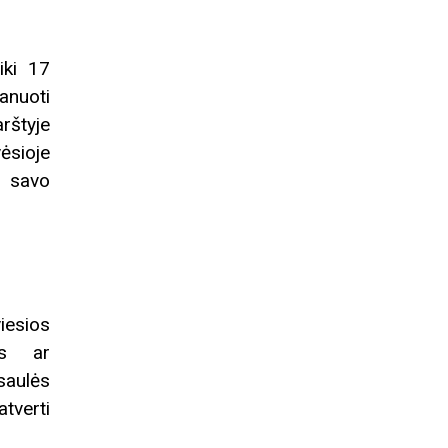
iki 17
anuoti
rštyje
ėsioje
o savo
iesios
is ar
saulės
tverti