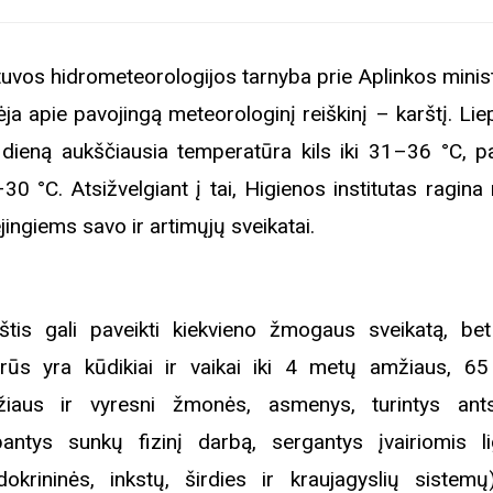
tuvos hidrometeorologijos tarnyba prie Aplinkos minist
ėja apie pavojingą meteorologinį reiškinį – karštį. Li
 dieną aukščiausia temperatūra kils iki 31–36 °C, pa
30 °C. Atsižvelgiant į tai, Higienos institutas ragina
jingiems savo ir artimųjų sveikatai.
štis gali paveikti kiekvieno žmogaus sveikatą, be
trūs yra kūdikiai ir vaikai iki 4 metų amžiaus, 6
iaus ir vyresni žmonės, asmenys, turintys ants
bantys sunkų fizinį darbą, sergantys įvairiomis l
dokrininės, inkstų, širdies ir kraujagyslių sistemų