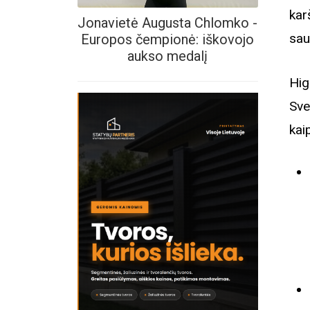
kar
Jonavietė Augusta Chlomko -
sau
Europos čempionė: iškovojo
aukso medalį
Hig
Sve
kai