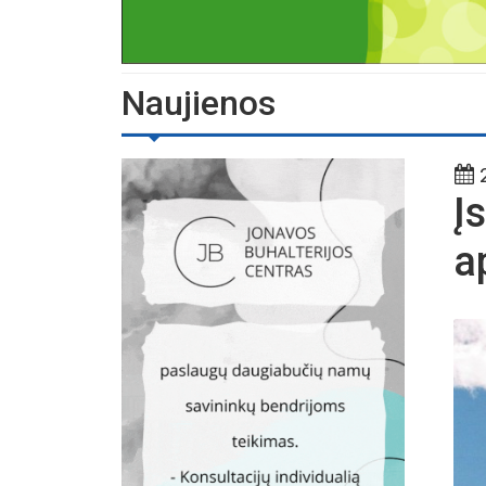
Naujienos
2
Į
a