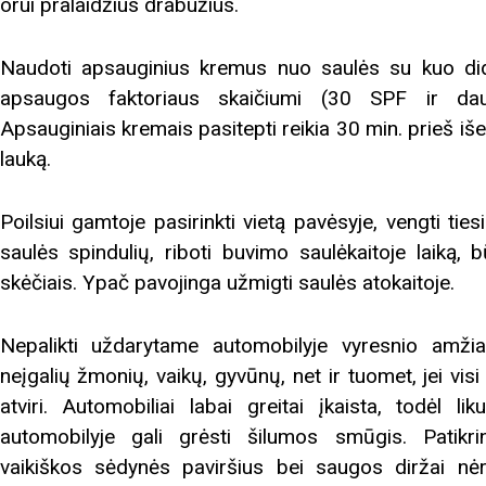
orui pralaidžius drabužius.
rugpjūčio mėnesį
Naudoti apsauginius kremus nuo saulės su kuo di
apsaugos faktoriaus skaičiumi (30 SPF ir dau
iame aplankyti parodą
Nusišypsok mums,
Apsauginiais kremais pasitepti reikia 30 min. prieš iše
ešpatie“. Legendinio
lauką.
pektaklio kelionė“
Poilsiui gamtoje pasirinkti vietą pavėsyje, vengti ties
saulės spindulių, riboti buvimo saulėkaitoje laiką, b
skėčiais. Ypač pavojinga užmigti saulės atokaitoje.
Nepalikti uždarytame automobilyje vyresnio amži
neįgalių žmonių, vaikų, gyvūnų, net ir tuomet, jei visi
atviri. Automobiliai labai greitai įkaista, todėl lik
automobilyje gali grėsti šilumos smūgis. Patikrin
vaikiškos sėdynės paviršius bei saugos diržai nė