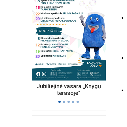
Kvieč
„
Vi
s
Jubiliejinė vasara ,,Knygų
terasoje"