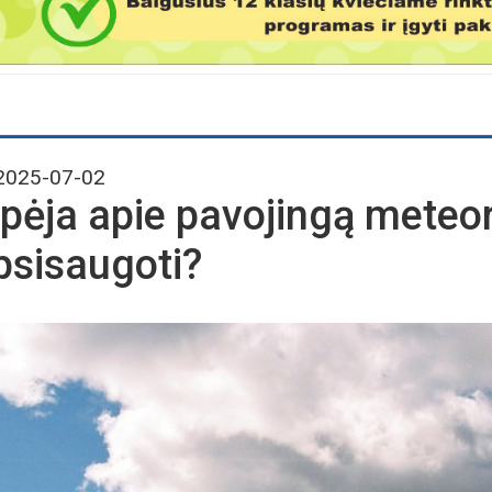
025-07-02
spėja apie pavojingą meteoro
psisaugoti?