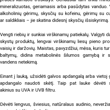
mineralizuotas, geriamasis arba pasūdytas vanduo. 
alkoholinių gėrimų, skysčių su kofeinu, gėrimų su c
ar saldikliais – jie skatina didesnį skysčių išsiskyrimą.
Vengti riebių ir sunkiai virškinamų patiekalų. Valgyti 
skystų produktų, lengvai virškinamų liesų pieno pro
vaisių ir daržovių. Maistas, pavyzdžiui, mėsa, kuris tu
baltymų, didina metabolinės šilumos gamybą ir s
vandens netekimą.
Einant į lauką, užsidėti galvos apdangalą arba vietoj
apdangalo naudoti skėtį. Taip pat lauke dėvėti 
akinius su UVA ir UVB filtru.
Dėvėti lengvus, šviesius, natūralaus audinio, neverži
Biblioteka kviečia į reng