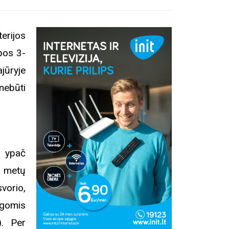
erijos
epos 3-
jūryje
 nebūti
t ypač
5 metų
vorio,
igomis
). Per