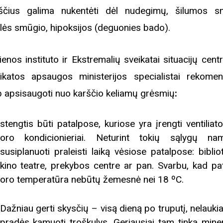
ščius galima nukentėti dėl nudegimų, šilumos s
lės smūgio, hipoksijos (deguonies bado).
ienos instituto ir Ekstremalių sveikatai situacijų cent
ikatos apsaugos ministerijos specialistai
rekomen
p apsisaugoti nuo karščio keliamų grėsmių
:
stengtis būti patalpose, kuriose yra įrengti ventiliato
oro kondicionieriai. Neturint tokių sąlygų na
susiplanuoti praleisti laiką vėsiose patalpose: biblio
kino teatre, prekybos centre ar pan. Svarbu, kad pa
oro temperatūra nebūtų žemesnė nei 18 ºC.
Dažniau gerti skysčių – visą dieną po truputį, nelaukia
pradės kamuoti troškulys. Geriausiai tam tinka minera