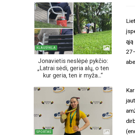
Lie
įsp
ąją
KLAUSYKLA
27–
Jonavietis neslėpė pykčio:
abe
„Latrai sėdi, geria alų, o ten
kur geria, ten ir myža...“
Kar
jau
amž
dir
(en
SPORTAS