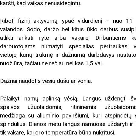
karšti, kad vaikas nenusidegintų.
Riboti fizinį aktyvumą, ypač vidurdienį – nuo 11 
valandos. Sodo, daržo bei kitus ūkio darbus susipl
atlikti anksti ryte arba vakare. Dirbantiems ka
darbuotojams numatyti specialias pertraukas v
vietoje, kurių trukmę ir dažnumą darbdavys nustat
nuožiūra, tačiau ne rečiau nei kas 1,5 val.
Dažnai naudotis vėsiu dušu ar vonia.
Palaikyti namų aplinką vėsią. Langus uždengti šv
spalvos užuolaidomis, ritininėmis užuolaidom
medžiaga su aliuminio paviršiumi, kuri atspindėtų 
spindulius. Dienos metu langus namuose uždaryti ir a
tik vakare, kai oro temperatūra būna nukritusi.