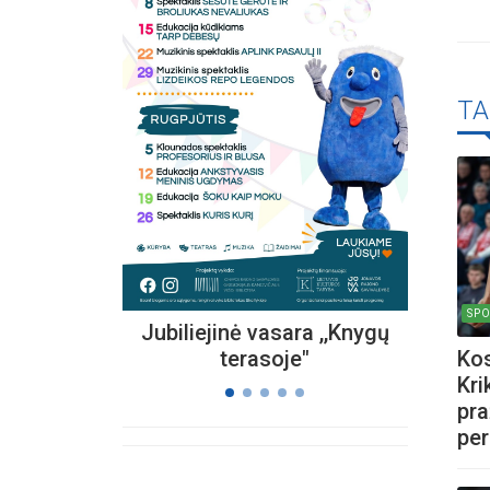
Kvieč
TA
„
Vi
s
SPO
Jubiliejinė vasara ,,Knygų
Kos
terasoje"
Kri
pra
per