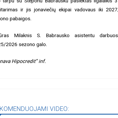
 tarpu su Steponu Babrausku pasiektas ilgalaikis 
itarimas ir jis jonaviečių ekipai vadovaus iki 202
ono pabaigos.
ūras Milaknis S. Babrausko asistentu darbuos
5/2026 sezono galo.
nava Hipocredit” inf.
KOMENDUOJAMI VIDEO: