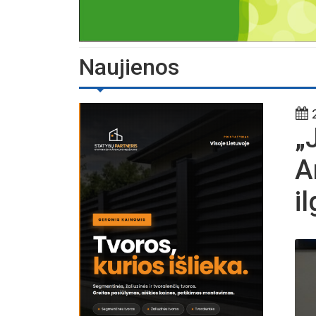
Naujienos
2
„
A
i