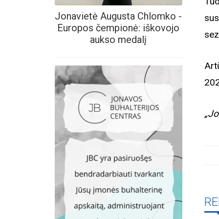
Tuo
Jonavietė Augusta Chlomko -
sus
Europos čempionė: iškovojo
sez
aukso medalį
Art
202
„Jo
RE