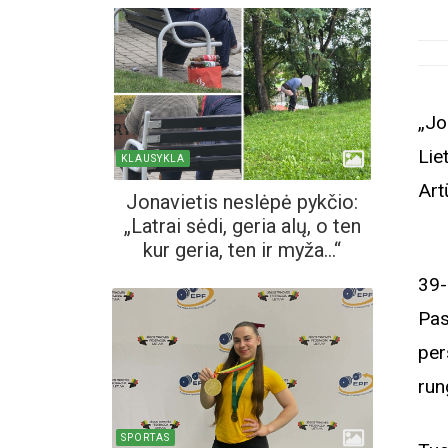
„Jo
Lie
KLAUSYKLA
Art
Jonavietis neslėpė pykčio:
„Latrai sėdi, geria alų, o ten
kur geria, ten ir myža...“
39-
Pas
per
run
SPORTAS