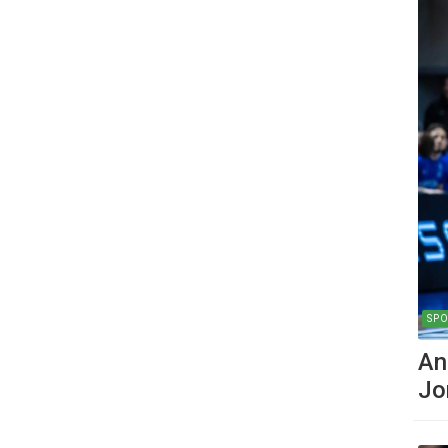
SPO
An
Jo