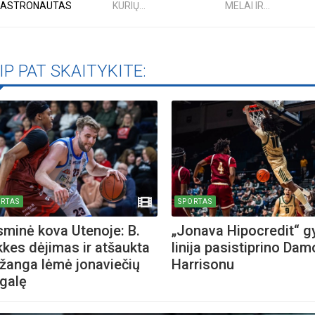
ASTRONAUTAS
KURIŲ...
MELAI IR...
rugpjūčio mėnesį
iame aplankyti parodą
IP PAT SKAITYKITE:
Nusišypsok mums,
ešpatie“. Legendinio
pektaklio kelionė“
RTAS
SPORTAS
minė kova Utenoje: B.
„Jonava Hipocredit“ g
kkes dėjimas ir atšaukta
linija pasistiprino Dam
žanga lėmė jonaviečių
Harrisonu
galę