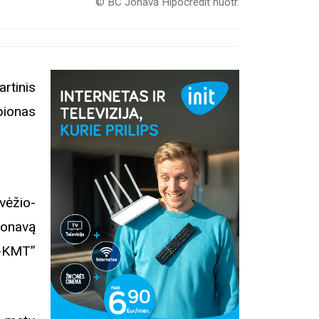
© BC Jonava Hipocredit nuotr.
rtinis
pionas
vėžio-
Jonavą
le-KMT”