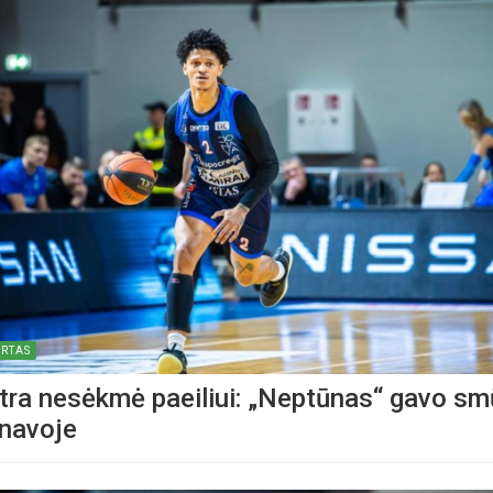
RTAS
tra nesėkmė paeiliui: „Neptūnas“ gavo sm
navoje