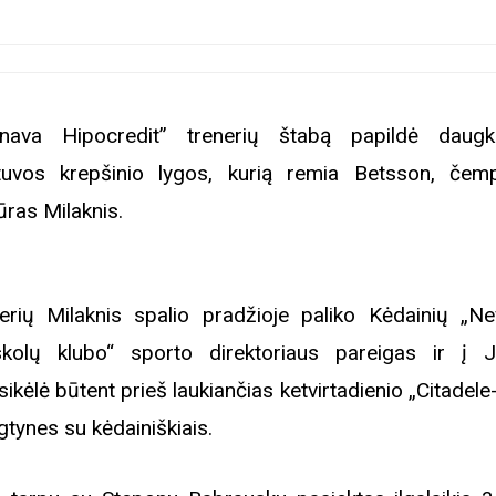
nava Hipocredit” trenerių štabą papildė daugka
tuvos krepšinio lygos, kurią remia Betsson, čem
ūras Milaknis.
erių Milaknis spalio pradžioje paliko Kėdainių „Ne
kolų klubo“ sporto direktoriaus pareigas ir į 
sikėlė būtent prieš laukiančias ketvirtadienio „Citade
gtynes su kėdainiškiais.