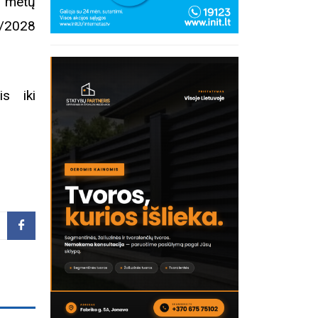
3 metų
7/2028
is iki