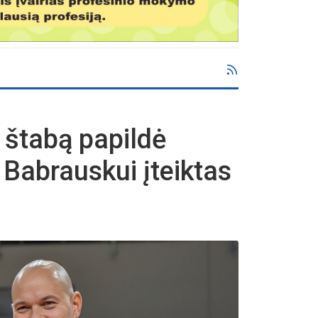
 štabą papildė
 Babrauskui įteiktas