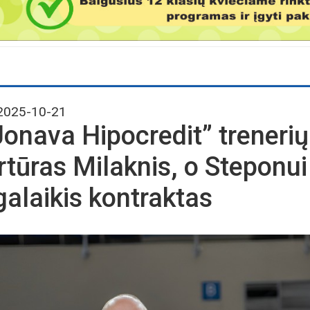
025-10-21
Jonava Hipocredit” trenerių
rtūras Milaknis, o Steponui
lgalaikis kontraktas