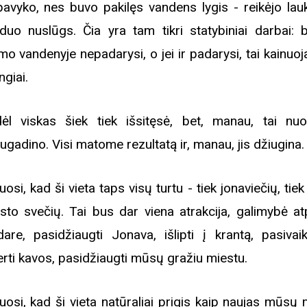
avyko, nes buvo pakilęs vandens lygis - reikėjo laukt
duo nuslūgs. Čia yra tam tikri statybiniai darbai: 
jimo vandenyje nepadarysi, o jei ir padarysi, tai kainuoj
ngiai.
ėl viskas šiek tiek išsitęsė, bet, manau, tai nuo
ugadino. Visi matome rezultatą ir, manau, jis džiugina.
iuosi, kad ši vieta taps visų turtu - tiek jonaviečių, ti
sto svečių. Tai bus dar viena atrakcija, galimybė atp
dare, pasidžiaugti Jonava, išlipti į krantą, pasivaikš
erti kavos, pasidžiaugti mūsų gražiu miestu.
iuosi, kad ši vieta natūraliai prigis kaip naujas mūsų
Biblioteka kviečia į reng