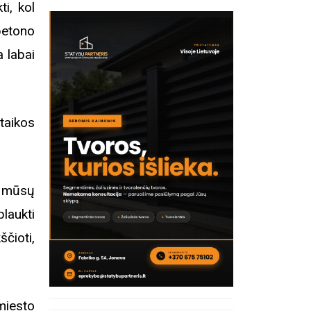
i, kol
betono
a labai
taikos
ek mūsų
laukti
čioti,
 miesto
inius