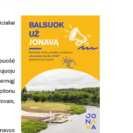
ialiai
apuošė
ujuoju
irmąjį
pitonu
ovais,
onavos