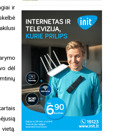
iai ir
skelbė
kilusi
darymo
avo dėl
mtinių
kartais
ėjusią
vietą.