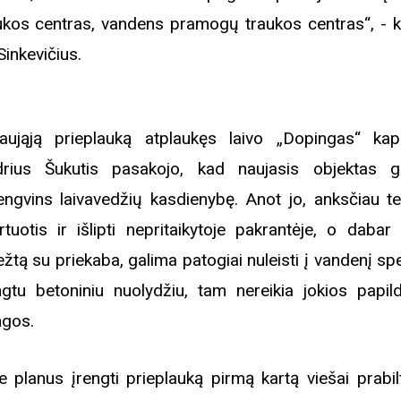
rugpjūčio mėnesį
ukos centras, vandens pramogų traukos centras“, - k
Sinkevičius.
iame aplankyti parodą
Nusišypsok mums,
ešpatie“. Legendinio
aująją prieplauką atplaukęs laivo „Dopingas“ kap
pektaklio kelionė“
rius Šukutis pasakojo, kad naujasis objektas g
engvins laivavedžių kasdienybę. Anot jo, anksčiau t
rtuotis ir išlipti nepritaikytoje pakrantėje, o dabar l
ežtą su priekaba, galima patogiai nuleisti į vandenį spe
ngtu betoniniu nuolydžiu, tam nereikia jokios papi
ngos.
e planus įrengti prieplauką pirmą kartą viešai prabil