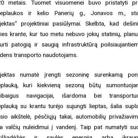
0 metais. Tuomet visuomenei buvo pristatyti pr
ieplaukos ir kelio Panerių g., Jonavos m., st
jektas“ projektiniai pasiūlymai. Skelbta, kad dešin
ies krante, kur tuo metu nebuvo jokių statinių, plan
urti patogią ir saugią infrastruktūrą poilsiaujantie
dens transporto naudotojams.
jektas numatė įrengti sezoninę surenkamą pon
eplauką, kuri kiekvieną sezoną būtų sumontuoja
ibaigus navigacijai, išardoma bei transportu
eplauką su krantu turėjo sujungti lieptas, šalia supl
lsio aikštelė, pėsčiųjų takai, automobilių privažiavi
ta valčių nuleidimui į vandenį. Taip pat numatyti suol
ukšliadėžės ir saulės energija arba įkraun