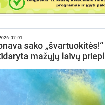
026-07-01
onava sako „švartuokitės!“ 
tidaryta mažųjų laivų priep