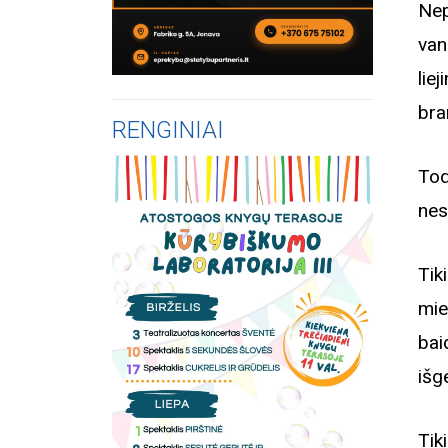
Nep
van
lie
bra
RENGINIAI
Tod
nes
Tik
mie
bai
išg
Tik