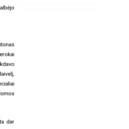
albėjo
Registracija į eitynes
Ekskurs
Kosakovsk
įkūrim
itonas
erokai
ekdavo
aivelį,
cialiai
ldomos
ta dar