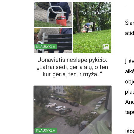
Šia
ati
KLAUSYKLA
Jonavietis neslėpė pykčio:
Į š
„Latrai sėdi, geria alų, o ten
aik
kur geria, ten ir myža...“
obj
pla
And
tap
Išb
KLAUSYKLA