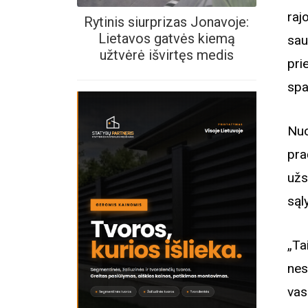
raj
Rytinis siurprizas Jonavoje:
Lietavos gatvės kiemą
sau
užtvėrė išvirtęs medis
pri
spa
Nuo
pra
užs
sąl
„Ta
nes
vas