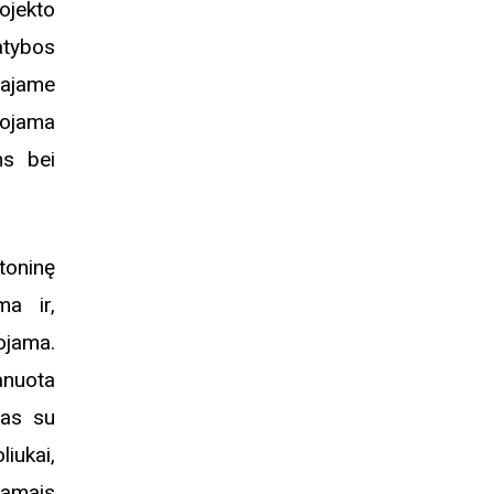
ojekto
atybos
iajame
uojama
ms bei
toninę
ma ir,
ojama.
anuota
mas su
iukai,
amais