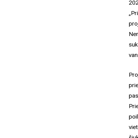
202
„Pr
pro
Ner
suk
van
Pro
pri
pas
Pri
poi
vie
ši