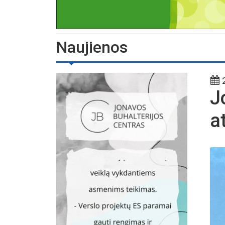
Naujienos
2
J
a