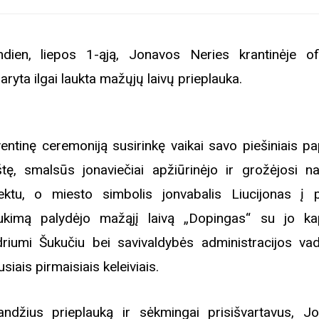
ndien, liepos 1-ąją, Jonavos Neries krantinėje ofic
daryta ilgai laukta mažųjų laivų prieplauka.
ventinę ceremoniją susirinkę vaikai savo piešiniais p
štę, smalsūs jonaviečiai apžiūrinėjo ir grožėjosi na
ektu, o miesto simbolis jonvabalis Liucijonas į p
ukimą palydėjo mažąjį laivą „Dopingas“ su jo ka
riumi Šukučiu bei savivaldybės administracijos vad
usiais pirmaisiais keleiviais.
andžius prieplauką ir sėkmingai prisišvartavus, J