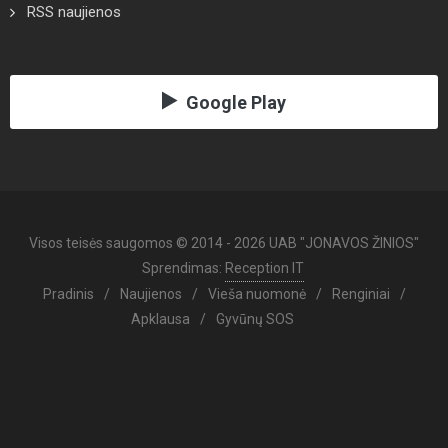
RSS naujienos
Google Play
Visos teisės saugomos © 2014 - 2026 UAB "JONAVOS ŽINIOS"
Sprendimas:
Reception IT
Pradinis
/
Naujienos
/
Vieša nuomonė
/
Renginiai
/
Apklausa
/
Gyvūnų SOS