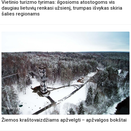
Vietinio turizmo tyrimas: ilgosioms atostogoms vis
daugiau lietuvių renkasi užsienį, trumpas išvykas skiria
šalies regionams
IVAIROVES
Žiemos kraštovaizdžiams apžvelgti – apžvalgos bokštai