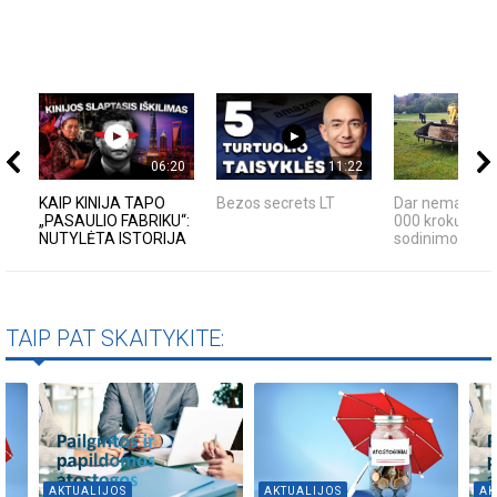
06:20
11:22
KAIP KINIJA TAPO
Bezos secrets LT
Dar nematytas
„PASAULIO FABRIKU“:
000 krokų svog
NUTYLĖTA ISTORIJA
sodinimo būda
TAIP PAT SKAITYKITE:
AKTUALIJOS
AKTUALIJOS
AK