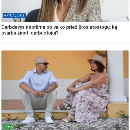
AKTUALIJOS
Darbdavys nepriima po vaiko priežiūros atostogų: ką
svarbu žinoti darbuotojui?
TEMA