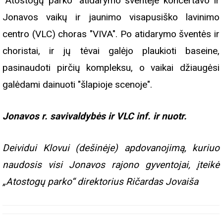
"Atostogų parko" atidarymo šventėje koncertavo ir
Jonavos vaikų ir jaunimo visapusiško lavinimo
centro (VLC) choras "VIVA". Po atidarymo šventės ir
choristai, ir jų tėvai galėjo plaukioti baseine,
pasinaudoti pirčių kompleksu, o vaikai džiaugėsi
galėdami dainuoti "šlapioje scenoje".
Jonavos r. savivaldybės ir VLC inf. ir nuotr.
Deividui Klovui (dešinėje) apdovanojimą, kuriuo
naudosis visi Jonavos rajono gyventojai, įteikė
„Atostogų parko“ direktorius Ričardas Jovaiša