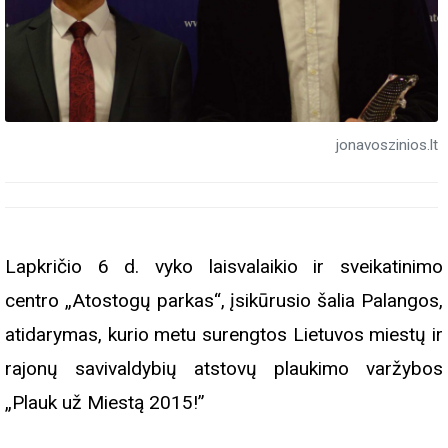
jonavoszinios.lt
Lapkričio 6 d. vyko laisvalaikio ir sveikatinimo
centro „Atostogų parkas“, įsikūrusio šalia Palangos,
atidarymas, kurio metu surengtos Lietuvos miestų ir
rajonų savivaldybių atstovų plaukimo varžybos
„Plauk už Miestą 2015!”