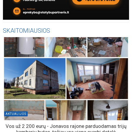
SKAITOMIAUSIOS
AKTUALIJOS
Vos už 2 200 eurų - Jonavos rajone parduodamas trijų
kambarių butas, tačiau yra viena svarbi detalė