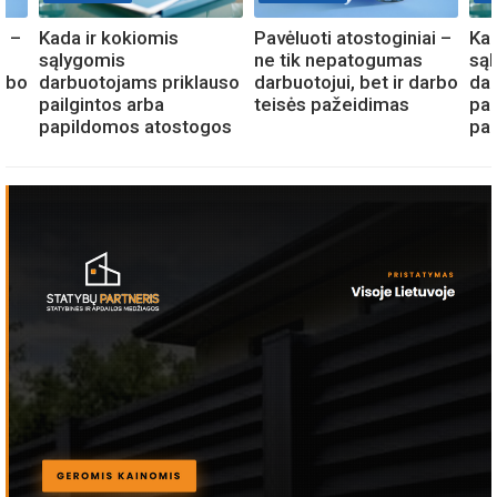
i –
Kada ir kokiomis
Pavėluoti atostoginiai –
Kad
sąlygomis
ne tik nepatogumas
są
arbo
darbuotojams priklauso
darbuotojui, bet ir darbo
dar
pailgintos arba
teisės pažeidimas
pai
papildomos atostogos
pa