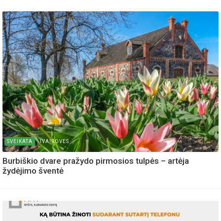
SVEIKATA
IVAIROVES
Burbiškio dvare pražydo pirmosios tulpės – artėja
žydėjimo šventė