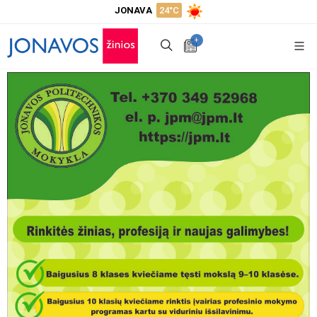
JONAVA
24°C
+