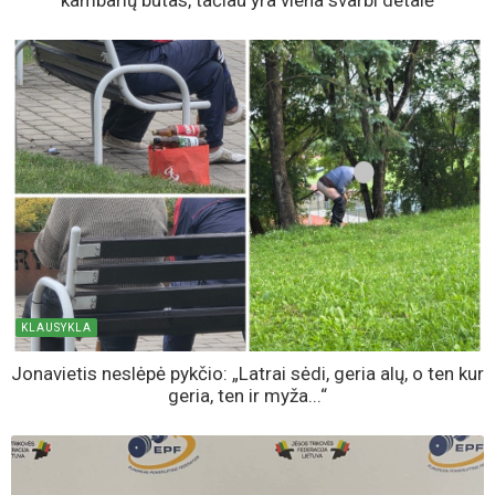
KLAUSYKLA
Jonavietis neslėpė pykčio: „Latrai sėdi, geria alų, o ten kur
geria, ten ir myža...“