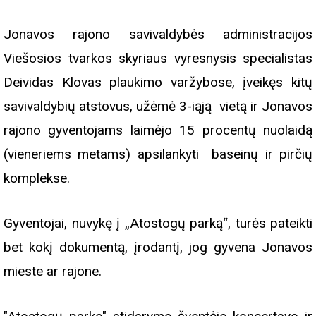
Jonavos rajono savivaldybės administracijos
Viešosios tvarkos skyriaus vyresnysis specialistas
Deividas Klovas plaukimo varžybose, įveikęs kitų
savivaldybių atstovus, užėmė 3-iąją vietą ir Jonavos
rajono gyventojams laimėjo 15 procentų nuolaidą
(vieneriems metams) apsilankyti baseinų ir pirčių
komplekse.
Gyventojai, nuvykę į „Atostogų parką“, turės pateikti
bet kokį dokumentą, įrodantį, jog gyvena Jonavos
mieste ar rajone.