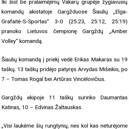
Iki šiol be pralaimėjimų Vakarų grupėje žygiavusių
komandų akistatoje Gargžduose Šiaulių „Elga-
Grafaitė-S-Sportas“ 3-0 (25:23, 25:12, 25:19)
pranoko Lietuvos čempionę Gargždų „Amber
Volley“ komandą.
Šiaulių komandą į priekį vedė Erikas Makaras su 19
taškų. 13 taškų pridėjo patyręs Arvydas Mišeikis, po
7 – Tomas Rogal bei Artūras Vincėlovičius.
Gargždų ekipoje 11 taškų surinko Daumantas
Katinas, 10 – Edvinas Žaltauskas.
„Visi laukėme šių rungtynių, nes kol kas neturėjome