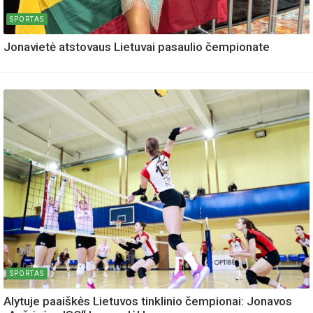
SPORTAS
Jonavietė atstovaus Lietuvai pasaulio čempionate
SPORTAS
Alytuje paaiškės Lietuvos tinklinio čempionai: Jonavos