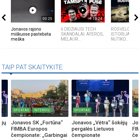
00:25
10:24
Jonavos rajono
6 DIDŽIAUSI TECH
ROSVELO ATEI
miškuose pastebėta
SKANDALAI: AFEROS,
ISTORIJA: KA
meška
MELAI IR...
NUTIKO...
TAIP PAT SKAITYKITE:
SPORTAS
INTERVIU
SPORTAS
SP
ėjų
Jonavos SK „Fortūna“
Jonavos „Vėtra“ šokėjų
Jon
FIMBA Europos
pergalės Lietuvos
FI
čempionate: „Garbingai
čempionate
čem