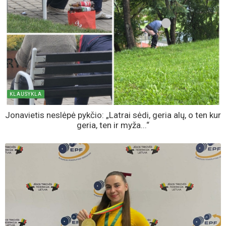
KLAUSYKLA
Jonavietis neslėpė pykčio: „Latrai sėdi, geria alų, o ten kur
geria, ten ir myža...“