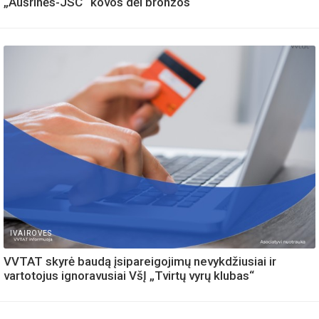
„Aušrinės-JSC“ kovos dėl bronzos
IVAIROVES
VVTAT skyrė baudą įsipareigojimų nevykdžiusiai ir
vartotojus ignoravusiai VšĮ „Tvirtų vyrų klubas“