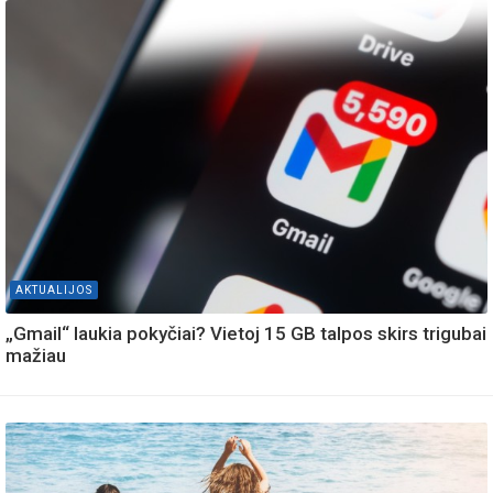
AKTUALIJOS
„Gmail“ laukia pokyčiai? Vietoj 15 GB talpos skirs trigubai
mažiau