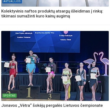
AKTUALIJOS
Kolektyvinis naftos produktų atsargų išleidimas į rinką:
tikimasi sumažinti kuro kainų augimą
SPORTAS
Jonavos „Vėtra“ šokėjų pergalės Lietuvos čempionate