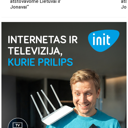
atstovavome Lietuvai ir
ats
Jonavai“
Jon