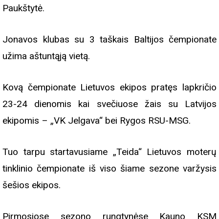
Paukštytė.
Jonavos klubas su 3 taškais Baltijos čempionate
užima aštuntąją vietą.
Kovą čempionate Lietuvos ekipos pratęs lapkričio
23-24 dienomis kai svečiuose žais su Latvijos
ekipomis – „VK Jelgava“ bei Rygos RSU-MSG.
Tuo tarpu startavusiame „Teida“ Lietuvos moterų
tinklinio čempionate iš viso šiame sezone varžysis
šešios ekipos.
Pirmosiose sezono rungtynėse Kauno KSM