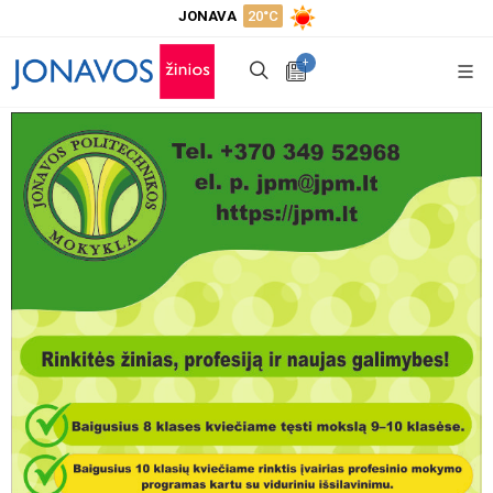
JONAVA
20°C
+