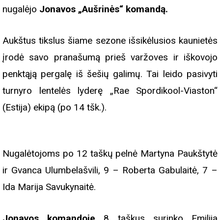
nugalėjo
Jonavos „Aušrinės“ komandą.
Aukštus tikslus šiame sezone išsikėlusios kaunietės
įrodė savo pranašumą prieš varžoves ir iškovojo
penktąją pergalę iš šešių galimų. Tai leido pasivyti
turnyro lentelės lyderę „Rae Spordikool-Viaston“
(Estija) ekipą (po 14 tšk.).
Nugalėtojoms po 12 taškų pelnė Martyna Paukštytė
ir Gvanca Ulumbelašvili, 9 – Roberta Gabulaitė, 7 –
Ida Marija Savukynaitė.
Jonavos komandoje
8 taškus surinko Emilija