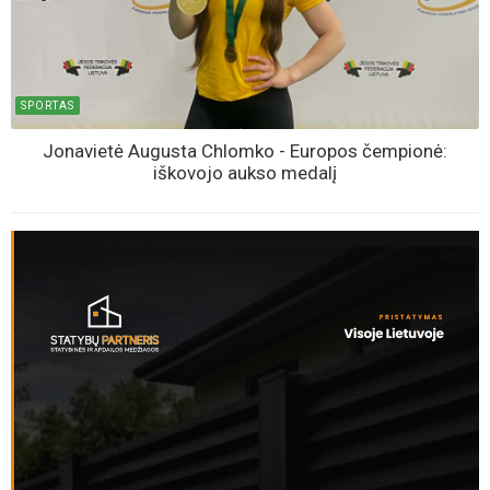
SPORTAS
Jonavietė Augusta Chlomko - Europos čempionė:
iškovojo aukso medalį