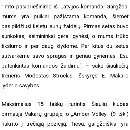
rimto pasipriešinimo iš Latvijos komanda. Gargždai
mums yra puikiai pažįstama komanda, šiemet
pasipildžiusi keletu jaunų žaidėjų. Pirmas setas buvo
sunkokas, šeimininkai gerai gynėsi, o mums trūko
tikslumo ir per daug klydome. Per kitus du setus
sutvarkėme savo spragas ir geriau gynėmės. Esu
patenkintas komandos žaidimu“, – sakė šiauliečių
treneris Modestas Strockis, išskyręs E. Makaro
lyderio savybes.
Maksimalius 15 taškų turintis Šiaulių klubas
pirmauja Vakarų grupėje, o „Amber Volley“ (9 tšk.)
nukrito į trečiąją poziciją. Tiesa, gargždiškiai yra