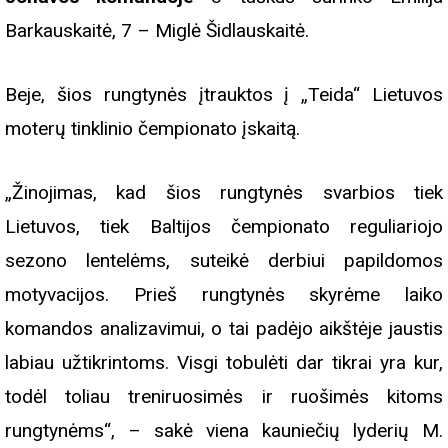
Barkauskaitė, 7 – Miglė Šidlauskaitė.
Beje, šios rungtynės įtrauktos į „Teida“ Lietuvos
moterų tinklinio čempionato įskaitą.
„Žinojimas, kad šios rungtynės svarbios tiek
Lietuvos, tiek Baltijos čempionato reguliariojo
sezono lentelėms, suteikė derbiui papildomos
motyvacijos. Prieš rungtynės skyrėme laiko
komandos analizavimui, o tai padėjo aikštėje jaustis
labiau užtikrintoms. Visgi tobulėti dar tikrai yra kur,
todėl toliau treniruosimės ir ruošimės kitoms
rungtynėms“, – sakė viena kauniečių lyderių M.