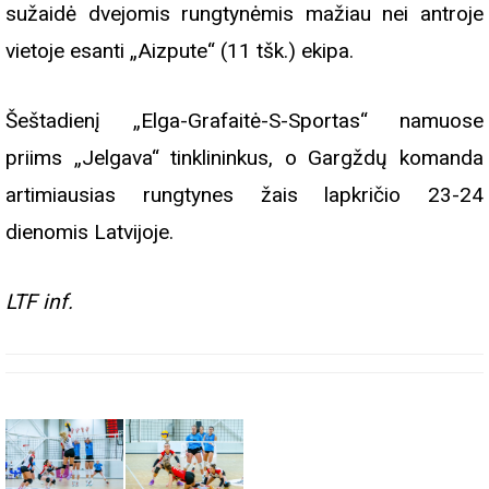
sužaidė dvejomis rungtynėmis mažiau nei antroje
vietoje esanti „Aizpute“ (11 tšk.) ekipa.
Šeštadienį „Elga-Grafaitė-S-Sportas“ namuose
priims „Jelgava“ tinklininkus, o Gargždų komanda
artimiausias rungtynes žais lapkričio 23-24
dienomis Latvijoje.
LTF inf.