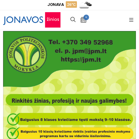
JONAVA
26°C
+