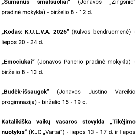
„Sumanūs smalsuoliai“
(Jonavos „Žingsnio“
pradinė mokykla) - birželio 8 - 12 d.
„Kodas: K.U.L.V.A. 2026“
(Kulvos bendruomenė) -
liepos 20 - 24 d.
„Emociukai“
(Jonavos Panerio pradinė mokykla) -
birželio 8 - 13 d.
„Budėk-išsaugok“
(Jonavos Justino Vareikio
progimnazija) - birželio 15 - 19 d.
Katalikiška vaikų vasaros stovykla „Tikėjimo
nuotykis“
(KJC „Vartai“) - liepos 13 - 17 d. ir liepos