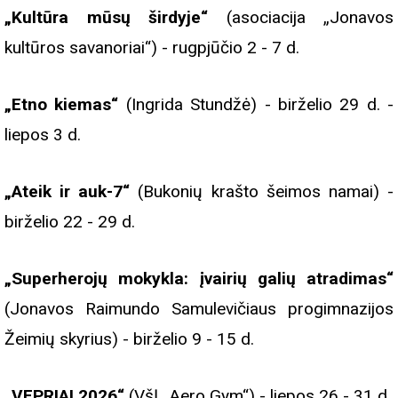
„Kultūra mūsų širdyje“
(asociacija „Jonavos
kultūros savanoriai“) - rugpjūčio 2 - 7 d.
„Etno kiemas“
(Ingrida Stundžė) - birželio 29 d. -
liepos 3 d.
„Ateik ir auk-7“
(Bukonių krašto šeimos namai) -
birželio 22 - 29 d.
„Superherojų mokykla: įvairių galių atradimas“
(Jonavos Raimundo Samulevičiaus progimnazijos
Žeimių skyrius) - birželio 9 - 15 d.
„VEPRIAI 2026“
(VšĮ „Aero Gym“) - liepos 26 - 31 d.