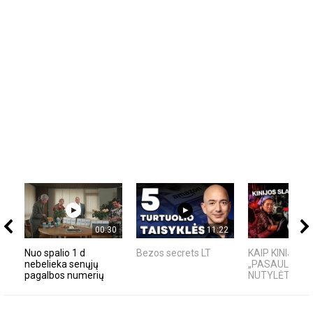
00:30
11:22
Nuo spalio 1 d
Bezos secrets LT
KAIP KINIJA T
nebelieka senųjų
„PASAULIO FA
pagalbos numerių
NUTYLĖTA IS