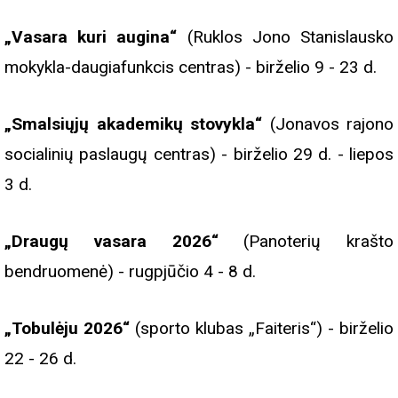
„Vasara kuri augina“
(Ruklos Jono Stanislausko
mokykla-daugiafunkcis centras) - birželio 9 - 23 d.
„Smalsiųjų akademikų stovykla“
(Jonavos rajono
socialinių paslaugų centras) - birželio 29 d. - liepos
3 d.
„Draugų vasara 2026“
(Panoterių krašto
bendruomenė) - rugpjūčio 4 - 8 d.
„Tobulėju 2026“
(sporto klubas „Faiteris“) - birželio
22 - 26 d.