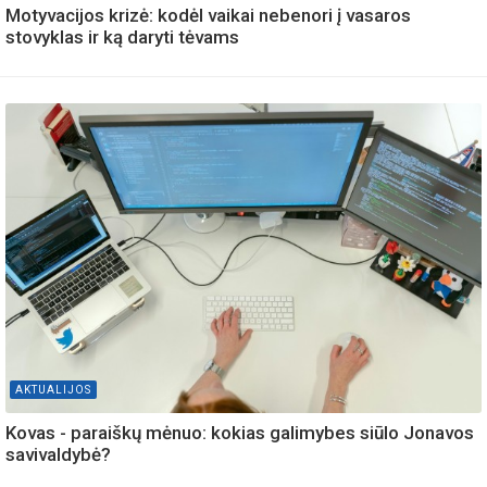
Motyvacijos krizė: kodėl vaikai nebenori į vasaros
stovyklas ir ką daryti tėvams
AKTUALIJOS
Kovas - paraiškų mėnuo: kokias galimybes siūlo Jonavos
savivaldybė?