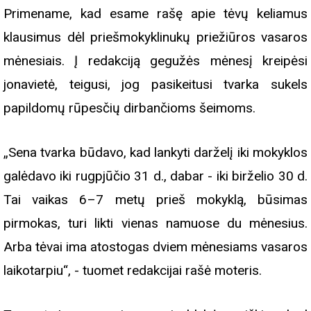
Primename, kad esame rašę apie tėvų keliamus
klausimus dėl priešmokyklinukų priežiūros vasaros
mėnesiais. Į redakciją gegužės mėnesį kreipėsi
jonavietė, teigusi, jog pasikeitusi tvarka sukels
papildomų rūpesčių dirbančioms šeimoms.
„Sena tvarka būdavo, kad lankyti darželį iki mokyklos
galėdavo iki rugpjūčio 31 d., dabar - iki birželio 30 d.
Tai vaikas 6–7 metų prieš mokyklą, būsimas
pirmokas, turi likti vienas namuose du mėnesius.
Arba tėvai ima atostogas dviem mėnesiams vasaros
laikotarpiu“, - tuomet redakcijai rašė moteris.