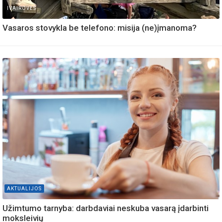
IVAIROVES
Vasaros stovykla be telefono: misija (ne)įmanoma?
AKTUALIJOS
Užimtumo tarnyba: darbdaviai neskuba vasarą įdarbinti
moksleivių