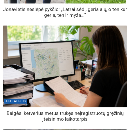
Jonavietis neslėpė pykčio: „Latrai sėdi, geria alų, o ten kur
geria, ten ir myža...“
AKTUALIJOS
Baigėsi ketverius metus trukęs neįregistruotų gręžinių
įteisinimo laikotarpis