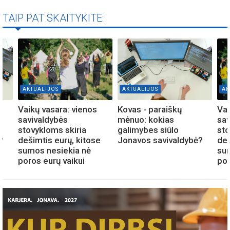
TAIP PAT SKAITYKITE:
AKTUALIJOS
AKTUALIJOS
AK
Vaikų vasara: vienos
Kovas - paraiškų
Vai
savivaldybės
mėnuo: kokias
sav
stovykloms skiria
galimybes siūlo
sto
?
dešimtis eurų, kitose
Jonavos savivaldybė?
deš
sumos nesiekia nė
su
poros eurų vaikui
por