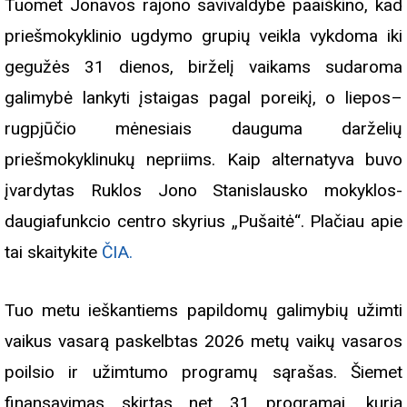
Tuomet Jonavos rajono savivaldybė paaiškino, kad
priešmokyklinio ugdymo grupių veikla vykdoma iki
gegužės 31 dienos, birželį vaikams sudaroma
galimybė lankyti įstaigas pagal poreikį, o liepos–
rugpjūčio mėnesiais dauguma darželių
priešmokyklinukų nepriims. Kaip alternatyva buvo
įvardytas Ruklos Jono Stanislausko mokyklos-
daugiafunkcio centro skyrius „Pušaitė“. Plačiau apie
tai skaitykite
ČIA.
Tuo metu ieškantiems papildomų galimybių užimti
vaikus vasarą paskelbtas 2026 metų vaikų vasaros
poilsio ir užimtumo programų sąrašas. Šiemet
finansavimas skirtas net 31 programai, kurią