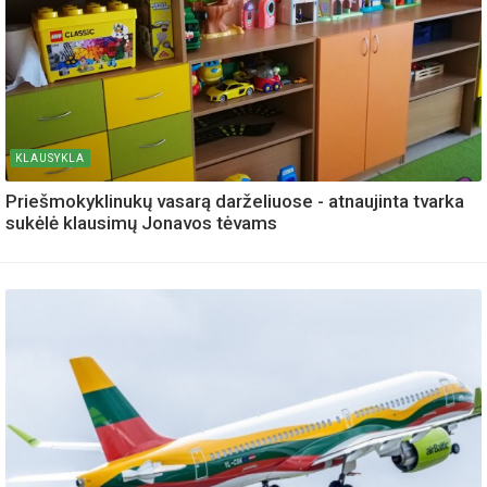
KLAUSYKLA
Priešmokyklinukų vasarą darželiuose - atnaujinta tvarka
sukėlė klausimų Jonavos tėvams