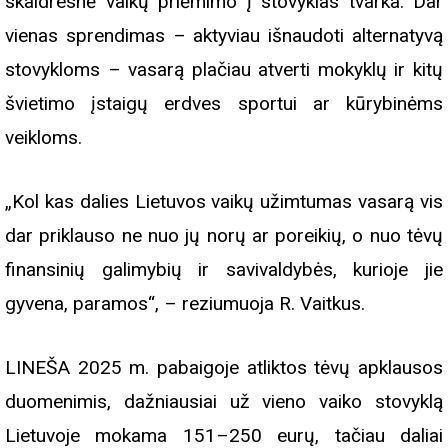
skaidresnė vaikų priėmimo į stovyklas tvarka. Dar
vienas sprendimas – aktyviau išnaudoti alternatyvą
stovykloms – vasarą plačiau atverti mokyklų ir kitų
švietimo įstaigų erdves sportui ar kūrybinėms
veikloms.
„Kol kas dalies Lietuvos vaikų užimtumas vasarą vis
dar priklauso ne nuo jų norų ar poreikių, o nuo tėvų
finansinių galimybių ir savivaldybės, kurioje jie
gyvena, paramos“, – reziumuoja R. Vaitkus.
LINEŠA 2025 m. pabaigoje atliktos tėvų apklausos
duomenimis, dažniausiai už vieno vaiko stovyklą
Lietuvoje mokama 151–250 eurų, tačiau daliai