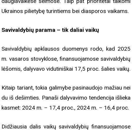
daugiavaikėse šeimose. Taip pat prioritetai taikomi
Ukrainos pilietybę turintiems bei diasporos vaikams.
Savivaldybių parama – tik daliai vaikų
Savivaldybių apklausos duomenys rodo, kad 2025
m. vasaros stovyklose, finansuojamose savivaldybių
lėšomis, dalyvavo vidutiniškai 17,5 proc. šalies vaikų.
Kitaip tariant, tokia galimybe pasinaudojo mažiau nei
du iš dešimties. Panaši dalyvavimo tendencija išlieka
kasmet: 2024 m. – 17,4 proc., 2024 m. – 16,4 proc.
Didžiausia dalis vaikų savivaldybių finansuojamose