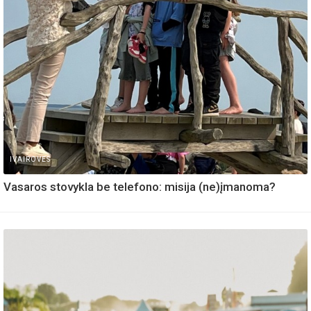
IVAIROVES
Vasaros stovykla be telefono: misija (ne)įmanoma?