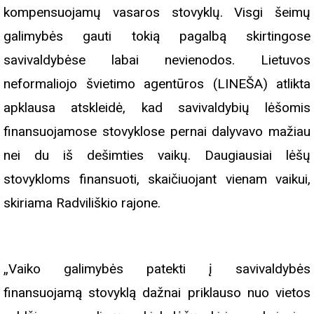
kompensuojamų vasaros stovyklų. Visgi šeimų
galimybės gauti tokią pagalbą skirtingose
savivaldybėse labai nevienodos. Lietuvos
neformaliojo švietimo agentūros (LINEŠA) atlikta
apklausa atskleidė, kad savivaldybių lėšomis
finansuojamose stovyklose pernai dalyvavo mažiau
nei du iš dešimties vaikų. Daugiausiai lėšų
stovykloms finansuoti, skaičiuojant vienam vaikui,
skiriama Radviliškio rajone.
„Vaiko galimybės patekti į savivaldybės
finansuojamą stovyklą dažnai priklauso nuo vietos