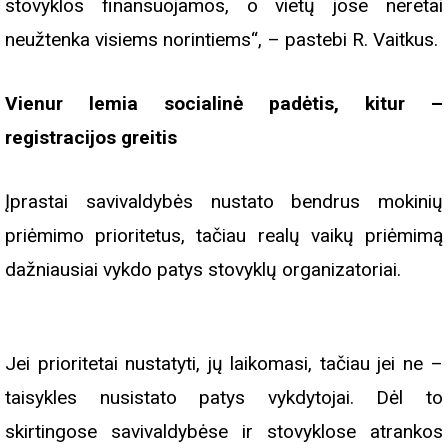
stovyklos finansuojamos, o vietų jose neretai
neužtenka visiems norintiems“, – pastebi R. Vaitkus.
Vienur lemia socialinė padėtis, kitur –
registracijos greitis
Įprastai savivaldybės nustato bendrus mokinių
priėmimo prioritetus, tačiau realų vaikų priėmimą
dažniausiai vykdo patys stovyklų organizatoriai.
Jei prioritetai nustatyti, jų laikomasi, tačiau jei ne –
taisykles nusistato patys vykdytojai. Dėl to
skirtingose savivaldybėse ir stovyklose atrankos