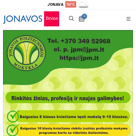
JONAVA
30°C
+