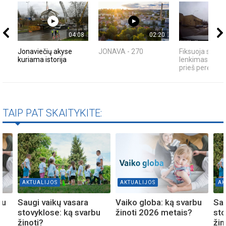
04:08
02:20
Jonaviečių akyse
JONAVA - 270
Fiksuoja skaity
kuriama istorija
lenkimas per išt
prieš perėją -...
TAIP PAT SKAITYKITE:
AKTUALIJOS
AKTUALIJOS
AK
bu
Saugi vaikų vasara
Vaiko globa: ką svarbu
Sau
stovyklose: ką svarbu
žinoti 2026 metais?
sto
žinoti?
žin