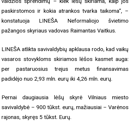
valdžios sprendimų – kiek lėšų skiriama, kaip jos
paskirstomos ir kokia atrankos tvarka taikoma“, –
konstatuoja LINEŠA Neformaliojo švietimo
pažangos skyriaus vadovas Raimantas Vaitkus.
LINEŠA atlikta savivaldybių apklausa rodo, kad vaikų
vasaros stovykloms skiriamos lėšos kasmet auga:
per pastaruosius trejus metus finansavimas
padidėjo nuo 2,93 mln. eurų iki 4,26 mln. eurų.
Pernai daugiausia lėšų skyrė Vilniaus miesto
savivaldybė – 900 tūkst. eurų, mažiausiai – Varėnos
rajonas, skyręs 5 tūkst. Eurų.