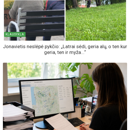
KLAUSYKLA
Jonavietis neslėpė pykčio: „Latrai sėdi, geria alų, o ten kur
geria, ten ir myža...“