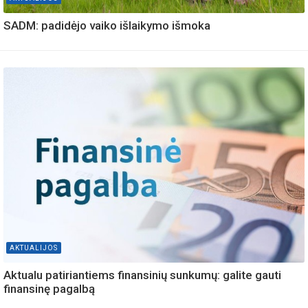
SADM: padidėjo vaiko išlaikymo išmoka
AKTUALIJOS
Aktualu patiriantiems finansinių sunkumų: galite gauti
finansinę pagalbą