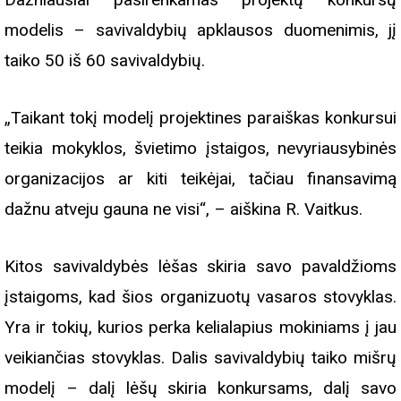
modelis – savivaldybių apklausos duomenimis, jį
taiko 50 iš 60 savivaldybių.
„Taikant tokį modelį projektines paraiškas konkursui
teikia mokyklos, švietimo įstaigos, nevyriausybinės
organizacijos ar kiti teikėjai, tačiau finansavimą
dažnu atveju gauna ne visi“, – aiškina R. Vaitkus.
Kitos savivaldybės lėšas skiria savo pavaldžioms
įstaigoms, kad šios organizuotų vasaros stovyklas.
Yra ir tokių, kurios perka kelialapius mokiniams į jau
veikiančias stovyklas. Dalis savivaldybių taiko mišrų
modelį – dalį lėšų skiria konkursams, dalį savo