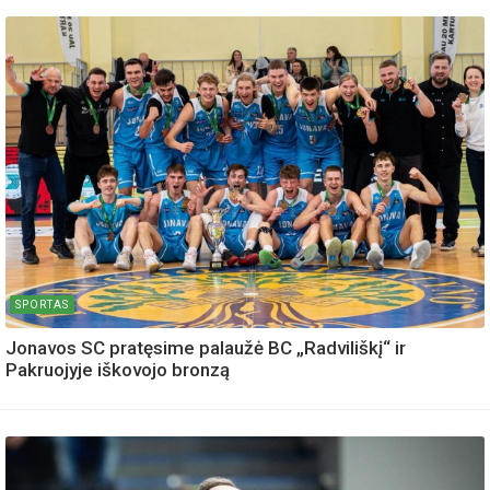
SPORTAS
Jonavos SC pratęsime palaužė BC „Radviliškį“ ir
Pakruojyje iškovojo bronzą