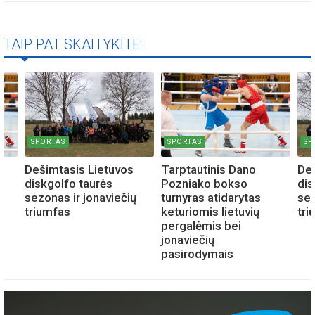
TAIP PAT SKAITYKITE:
SPORTAS
SPORTAS
SP
Dešimtasis Lietuvos
Tarptautinis Dano
Deš
diskgolfo taurės
Pozniako bokso
dis
sezonas ir jonaviečių
turnyras atidarytas
sez
triumfas
keturiomis lietuvių
tri
pergalėmis bei
jonaviečių
pasirodymais