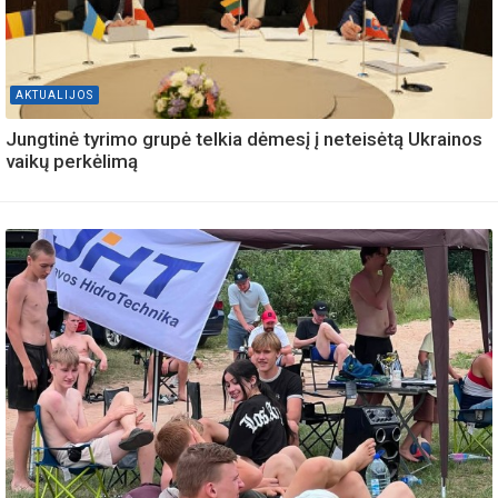
AKTUALIJOS
Jungtinė tyrimo grupė telkia dėmesį į neteisėtą Ukrainos
vaikų perkėlimą