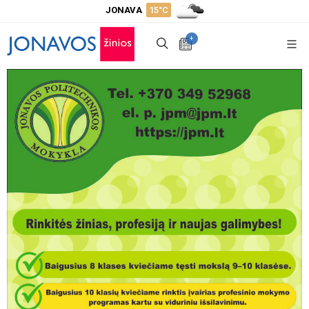
JONAVA
15°C
+