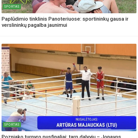
SPORTAS
Paplūdimio tinklinis Panoteriuose: sportininkų gausa ir
verslininkų pagalba jaunimui
SPORTAS
Pozniako turnyro pusfinaliai: tarp dalyvių – Jonavos