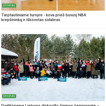
SPORTAS
Tarptautiniame turnyre - kova prieš buvusį NBA
krepšininką ir iškovotas sidabras
SPORTAS
Dvyliktajame Lietuvos diskgolfo žiemos čempionate –