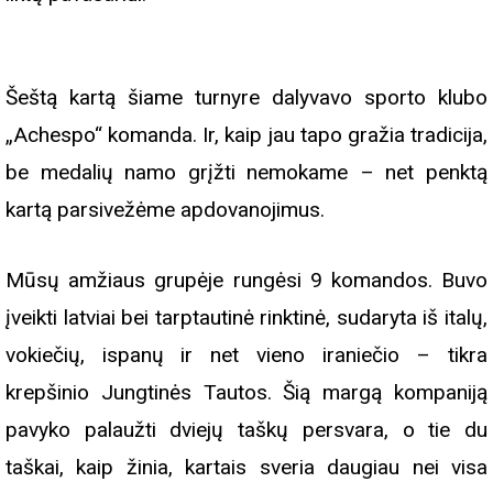
Šeštą kartą šiame turnyre dalyvavo sporto klubo
„Achespo“ komanda. Ir, kaip jau tapo gražia tradicija,
be medalių namo grįžti nemokame – net penktą
kartą parsivežėme apdovanojimus.
Mūsų amžiaus grupėje rungėsi 9 komandos. Buvo
įveikti latviai bei tarptautinė rinktinė, sudaryta iš italų,
vokiečių, ispanų ir net vieno iraniečio – tikra
krepšinio Jungtinės Tautos. Šią margą kompaniją
pavyko palaužti dviejų taškų persvara, o tie du
taškai, kaip žinia, kartais sveria daugiau nei visa