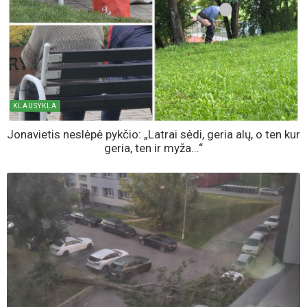
KLAUSYKLA
Jonavietis neslėpė pykčio: „Latrai sėdi, geria alų, o ten kur
geria, ten ir myža...“