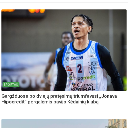
SPORTAS
Gargžduose po dviejų pratęsimų triumfavusi „Jonava
Hipocredit“ pergalėmis pavijo Kėdainių klubą