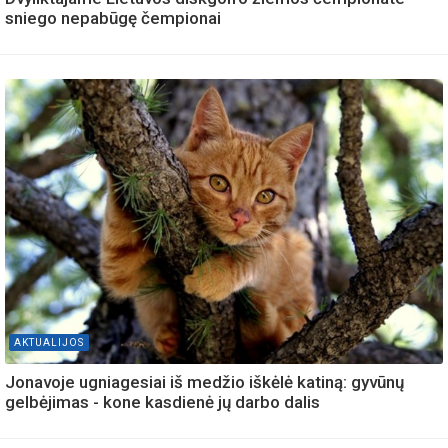
sniego nepabūgę čempionai
AKTUALIJOS
Jonavoje ugniagesiai iš medžio iškėlė katiną: gyvūnų
gelbėjimas - kone kasdienė jų darbo dalis