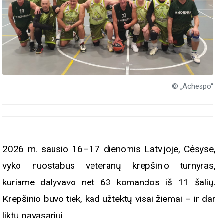
© „Achespo“
2026 m. sausio 16–17 dienomis Latvijoje, Cėsyse,
vyko nuostabus veteranų krepšinio turnyras,
kuriame dalyvavo net 63 komandos iš 11 šalių.
Krepšinio buvo tiek, kad užtektų visai žiemai – ir dar
liktų pavasariui.