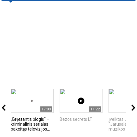
17:03
11:22
„Bręstantis blogis“ –
Bezos secrets LT
Įveiktas JKC š
kriminalinis serialas
"Jarusalem" iš
pakeitęs televizijos...
muzikos ir kavo