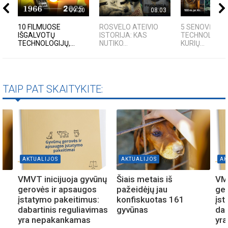
09:20
08:03
10 FILMUOSE
ROSVELO ATEIVIO
5 SENOVĖS
IŠGALVOTŲ
ISTORIJA: KAS
TECHNOLOGIJ
TECHNOLOGIJŲ,...
NUTIKO...
KURIŲ...
TAIP PAT SKAITYKITE:
AKTUALIJOS
AKTUALIJOS
AK
VMVT inicijuoja gyvūnų
Šiais metais iš
VMV
gerovės ir apsaugos
pažeidėjų jau
ger
įstatymo pakeitimus:
konfiskuotas 161
įst
dabartinis reguliavimas
gyvūnas
dab
yra nepakankamas
yr