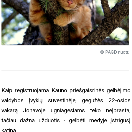
© PAGD nuotr.
Kaip registruojama Kauno priešgaisrinės gelbėjimo
valdybos įvykių suvestinėje, gegužės 22-osios
vakarą Jonavoje ugniagesiams teko neįprasta,
tačiau dažna užduotis - gelbėti medyje įstrigusį
katiną.