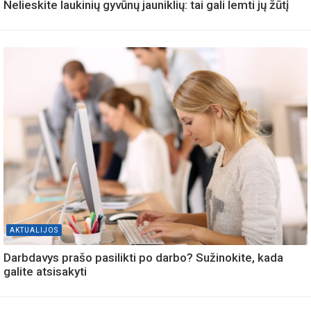
Nelieskite laukinių gyvūnų jauniklių: tai gali lemti jų žūtį
AKTUALIJOS
Darbdavys prašo pasilikti po darbo? Sužinokite, kada
galite atsisakyti