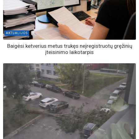
AKTUALIJOS
Baigėsi ketverius metus trukęs neįregistruotų gręžinių
įteisinimo laikotarpis