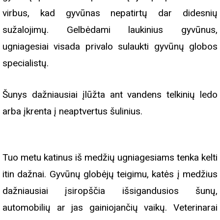
virbus, kad gyvūnas nepatirtų dar didesnių
sužalojimų. Gelbėdami laukinius gyvūnus,
ugniagesiai visada privalo sulaukti gyvūnų globos
specialistų.
Šunys dažniausiai įlūžta ant vandens telkinių ledo
arba įkrenta į neaptvertus šulinius.
Tuo metu katinus iš medžių ugniagesiams tenka kelti
itin dažnai. Gyvūnų globėjų teigimu, katės į medžius
dažniausiai įsiropščia išsigandusios šunų,
automobilių ar jas gainiojančių vaikų. Veterinarai