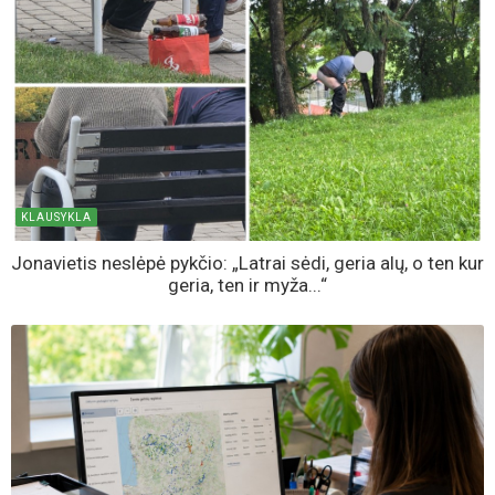
KLAUSYKLA
Jonavietis neslėpė pykčio: „Latrai sėdi, geria alų, o ten kur
geria, ten ir myža...“