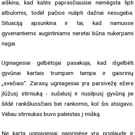
aiškina, kad katės paprasčiausiai nemėgsta lipti
atbulomis, todėl pačios nulipti dažnai nesugeba.
Situaciją apsunkina ir tai, kad namuose
gyvenantiems augintiniams neretai būna nukerpami
nagai.
Ugniagesiai gelbėtojai pasakoja, kad išgelbėti
gyvūnai kartais trumpam tampa ir gaisrinių
„svečiais“. Zarasų ugniagesiai yra parsivežę ežere
įlūžusį stirniuką - sušalusį ir nusilpusį gyvūną jie
šildė rankšluosčiais bei rankomis, kol šis atsigavo.
Vėliau stirniukas buvo paleistas į mišką.
Ne kartą ugniagesiai gaisrinėse yra priglaudę ir