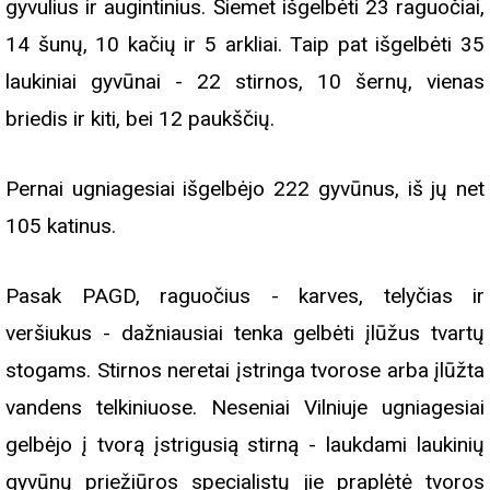
gyvulius ir augintinius. Šiemet išgelbėti 23 raguočiai,
14 šunų, 10 kačių ir 5 arkliai. Taip pat išgelbėti 35
laukiniai gyvūnai - 22 stirnos, 10 šernų, vienas
briedis ir kiti, bei 12 paukščių.
Pernai ugniagesiai išgelbėjo 222 gyvūnus, iš jų net
105 katinus.
Pasak PAGD, raguočius - karves, telyčias ir
veršiukus - dažniausiai tenka gelbėti įlūžus tvartų
stogams. Stirnos neretai įstringa tvorose arba įlūžta
vandens telkiniuose. Neseniai Vilniuje ugniagesiai
gelbėjo į tvorą įstrigusią stirną - laukdami laukinių
gyvūnų priežiūros specialistų jie praplėtė tvoros