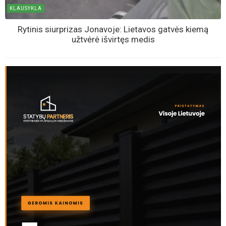
KLAUSYKLA
Rytinis siurprizas Jonavoje: Lietavos gatvės kiemą
užtvėrė išvirtęs medis