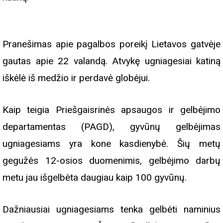
Pranešimas apie pagalbos poreikį Lietavos gatvėje
gautas apie 22 valandą. Atvykę ugniagesiai katiną
iškėlė iš medžio ir perdavė globėjui.
Kaip teigia Priešgaisrinės apsaugos ir gelbėjimo
departamentas (PAGD), gyvūnų gelbėjimas
ugniagesiams yra kone kasdienybė. Šių metų
gegužės 12-osios duomenimis, gelbėjimo darbų
metu jau išgelbėta daugiau kaip 100 gyvūnų.
Dažniausiai ugniagesiams tenka gelbėti naminius