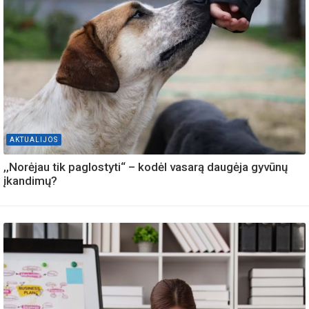
AKTUALIJOS
,,Norėjau tik paglostyti“ – kodėl vasarą daugėja gyvūnų
įkandimų?