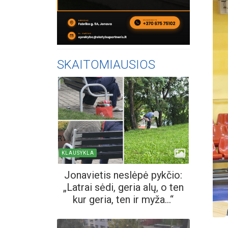
SKAITOMIAUSIOS
KLAUSYKLA
Jonavietis neslėpė pykčio:
„Latrai sėdi, geria alų, o ten
kur geria, ten ir myža...“