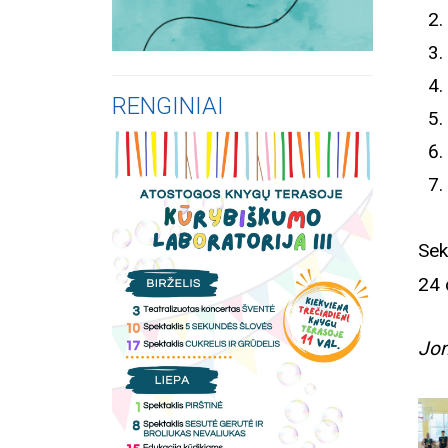
RENGINIAI
Sek
24 
Jon