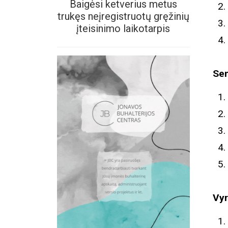
Baigėsi ketverius metus
trukęs neįregistruotų gręžinių
įteisinimo laikotarpis
Sen
Vyr