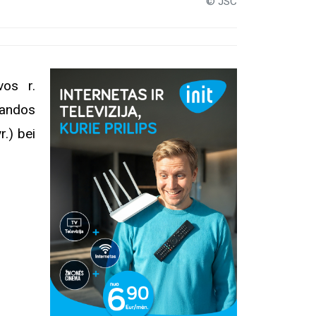
© JSC
os r.
mandos
r.) bei