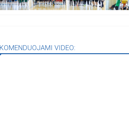
iame aplankyti parodą
Nusišypsok mums,
ešpatie“. Legendinio
pektaklio kelionė“
KOMENDUOJAMI VIDEO: