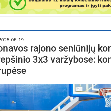
025-05-19
onavos rajono seniūnijų ko
repšinio 3x3 varžybose: ko
rupėse