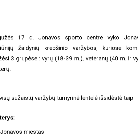
gužės 17 d. Jonavos sporto centre vyko Jonav
iūnijų žaidynių krepšinio varžybos, kuriose ko
žėsi 3 grupėse : vyrų (18-39 m.), veteranų (40 m. ir vy
erų.
visų sužaistų varžybų turnyrinė lentelė išsidėstė taip:
terys:
Jonavos miestas