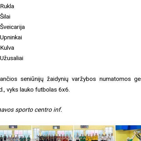
Rukla
Šilai
Šveicarija
Upninkai
Kulva
Užusaliai
ančios seniūnijų žaidynių varžybos numatomos g
d., vyks lauko futbolas 6x6.
avos sporto centro inf.
Biblioteka kviečia į reng
rugpjūčio mėnesį