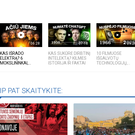
06:28
07:18
09:2
KAS IŠRADO
KAS SUKŪRĖ DIRBTINĮ
10 FILMUOSE
ELEKTRĄ? 6
INTELEKTĄ? KILMĖS
IŠGALVOTŲ
MOKSLININKAI,...
ISTORIJA IR FAKTAI
TECHNOLOGIJŲ,...
IP PAT SKAITYKITE: