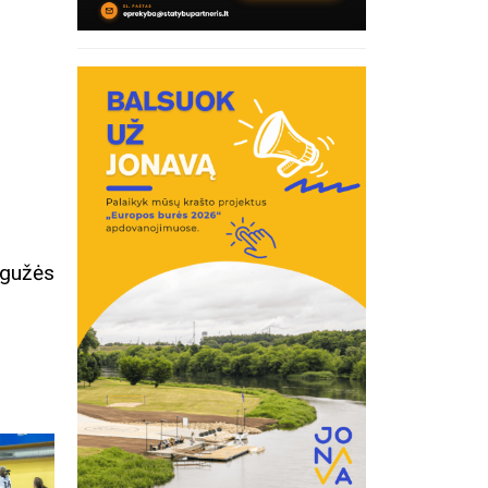
egužės
inius