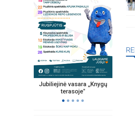
Kvieč
„
Vi
s
RE
Jubiliejinė vasara ,,Knygų
terasoje"