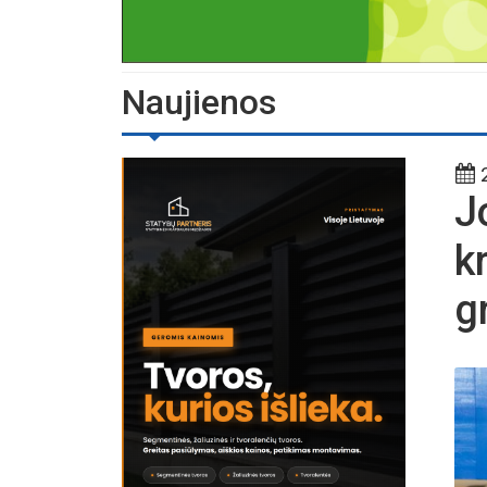
Naujienos
2
J
k
g