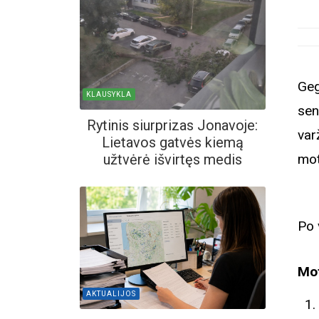
Ge
KLAUSYKLA
sen
Rytinis siurprizas Jonavoje:
var
Lietavos gatvės kiemą
mot
užtvėrė išvirtęs medis
Po 
Mo
AKTUALIJOS