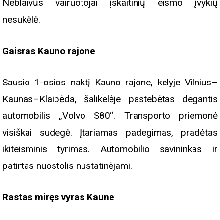
Neblaivūs vairuotojai įskaitinių eismo įvykių
nesukėlė.
Gaisras Kauno rajone
Sausio 1-osios naktį Kauno rajone, kelyje Vilnius–
Kaunas–Klaipėda, šalikelėje pastebėtas degantis
automobilis „Volvo S80“. Transporto priemonė
visiškai sudegė. Įtariamas padegimas, pradėtas
ikiteisminis tyrimas. Automobilio savininkas ir
patirtas nuostolis nustatinėjami.
Rastas miręs vyras Kaune