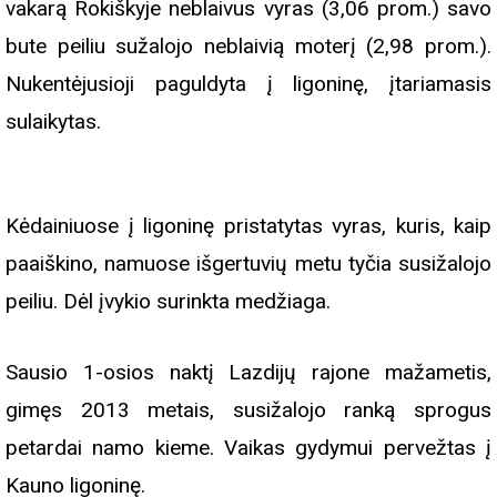
vakarą Rokiškyje neblaivus vyras (3,06 prom.) savo
bute peiliu sužalojo neblaivią moterį (2,98 prom.).
Nukentėjusioji paguldyta į ligoninę, įtariamasis
sulaikytas.
Kėdainiuose į ligoninę pristatytas vyras, kuris, kaip
paaiškino, namuose išgertuvių metu tyčia susižalojo
peiliu. Dėl įvykio surinkta medžiaga.
Sausio 1-osios naktį Lazdijų rajone mažametis,
gimęs 2013 metais, susižalojo ranką sprogus
petardai namo kieme. Vaikas gydymui pervežtas į
Kauno ligoninę.