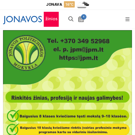
JONAVA
16°C
+