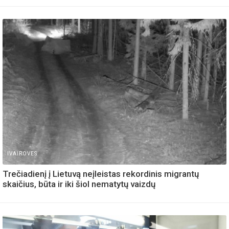
IVAIROVES
Trečiadienį į Lietuvą neįleistas rekordinis migrantų
skaičius, būta ir iki šiol nematytų vaizdų