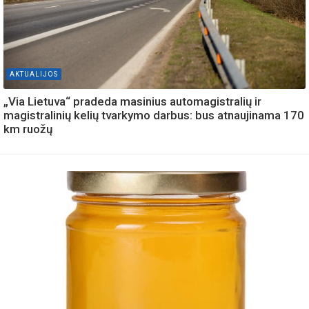
AKTUALIJOS
„Via Lietuva“ pradeda masinius automagistralių ir
magistralinių kelių tvarkymo darbus: bus atnaujinama 170
km ruožų