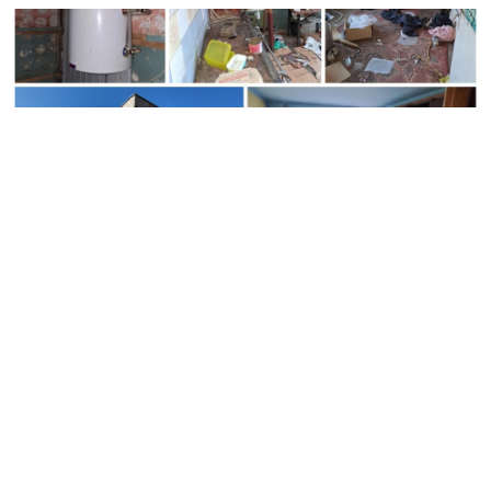
AKTUALIJOS
Vos už 2 200 eurų - Jonavos rajone parduodamas trijų
kambarių butas, tačiau yra viena svarbi detalė