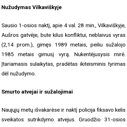
Nužudymas Vilkaviškyje
Sausio 1-osios naktį, apie 4 val. 28 min., Vilkaviškyje,
Aušros gatvėje, bute kilus konfliktui, neblaivus vyras
(2,14 prom.), gimęs 1989 metais, peiliu sužalojo
1985 metais gimusį vyrą. Nukentėjusysis mirė.
Įtariamasis sulaikytas, pradėtas ikiteisminis tyrimas
dėl nužudymo.
Smurto atvejai ir sužalojimai
Naujųjų metų išvakarėse ir naktį policija fiksavo kelis
sveikatos sutrikdymo atvejus. Gruodžio 31-osios