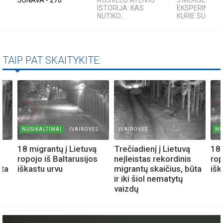
ISTORIJA: KAS
EKSPERIMENTA
NUTIKO...
KURIE SUKRĖTĖ
TAIP PAT SKAITYKITE:
NUSIKALTIMAI
IVAIROVES
IVAIROVES
NU
18 migrantų į Lietuvą
Trečiadienį į Lietuvą
18 
ropojo iš Baltarusijos
neįleistas rekordinis
rop
ūta
iškastu urvu
migrantų skaičius, būta
išk
ir iki šiol nematytų
vaizdų