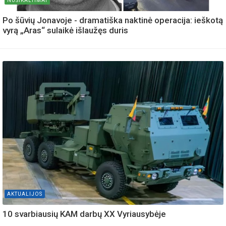
NUSIKALTIMAI
Po šūvių Jonavoje - dramatiška naktinė operacija: ieškotą
vyrą „Aras“ sulaikė išlaužęs duris
AKTUALIJOS
10 svarbiausių KAM darbų XX Vyriausybėje