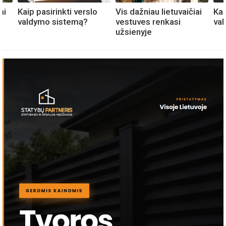
ai
Kaip pasirinkti verslo
Vis dažniau lietuvaičiai
Kai
valdymo sistemą?
vestuves renkasi
va
užsienyje