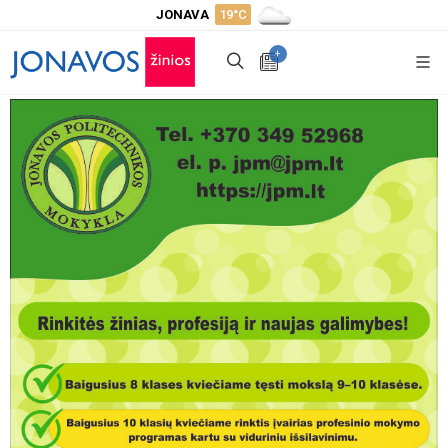
JONAVA
19°C
+