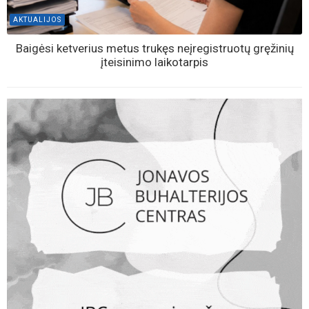
AKTUALIJOS
Baigėsi ketverius metus trukęs neįregistruotų gręžinių
įteisinimo laikotarpis