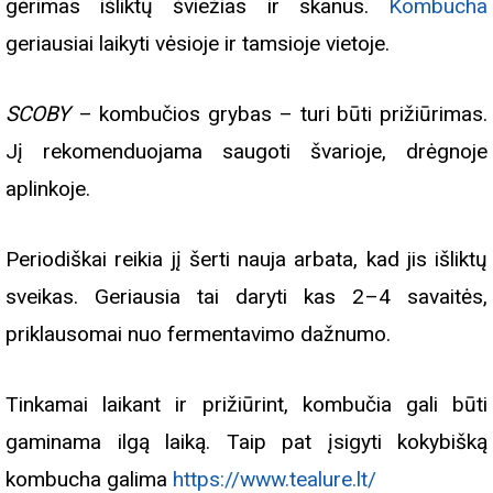
gėrimas išliktų šviežias ir skanus.
Kombucha
geriausiai laikyti vėsioje ir tamsioje vietoje.
SCOBY
– kombučios grybas – turi būti prižiūrimas.
Jį rekomenduojama saugoti švarioje, drėgnoje
aplinkoje.
Periodiškai reikia jį šerti nauja arbata, kad jis išliktų
sveikas. Geriausia tai daryti kas 2–4 savaitės,
priklausomai nuo fermentavimo dažnumo.
Tinkamai laikant ir prižiūrint, kombučia gali būti
gaminama ilgą laiką. Taip pat įsigyti kokybišką
kombucha galima
https://www.tealure.lt/