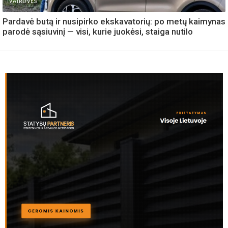
IVAIROVES
Pardavė butą ir nusipirko ekskavatorių: po metų kaimynas
parodė sąsiuvinį — visi, kurie juokėsi, staiga nutilo