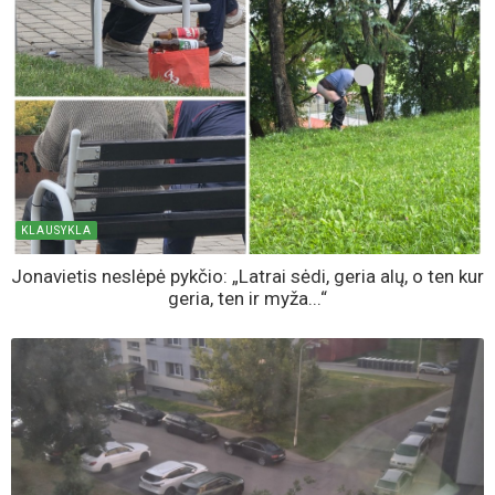
KLAUSYKLA
Jonavietis neslėpė pykčio: „Latrai sėdi, geria alų, o ten kur
geria, ten ir myža...“