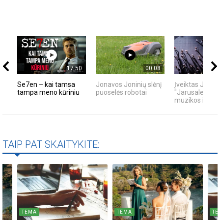
17:50
00:08
Se7en – kai tamsa
Jonavos Joninių slėnį
Įveiktas JKC š
tampa meno kūriniu
puoselės robotai
"Jarusalem" iš
muzikos ir kavo
TAIP PAT SKAITYKITE:
TEMA
TEMA
TE